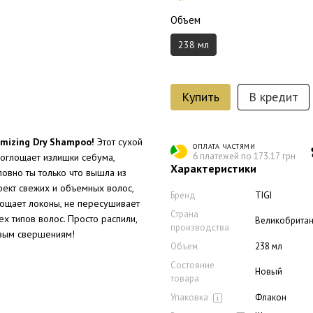
Объем
238 мл
Купить
В кредит
umizing Dry Shampoo!
Этот сухой
ОПЛАТА ЧАСТЯМИ
6 платежей по 173.17 грн
поглощает излишки себума,
Характеристики
овно ты только что вышла из
фект свежих и объемных волос,
Бренд
TIGI
гощает локоны, не пересушивает
Страна
ех типов волос. Просто распили,
Великобрита
производства
новым свершениям!
Объем
238 мл
Состояние
Новый
товара
Упаковка
Флакон