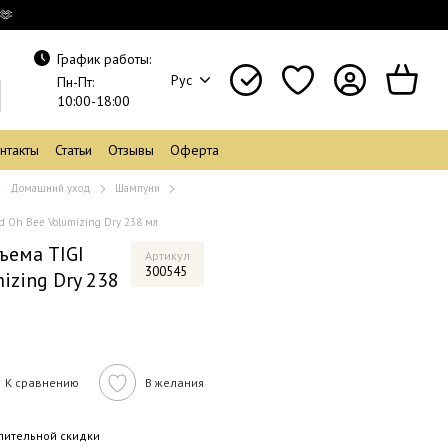
🫶
График работы:
Рус
Пн-Пт:
10:00-18:00
нтакты
Статьи
Отзывы
Оферта
Домашний уход
Шампуни
d Oh Bee Volumizing Dry 238 мл
ъема TIGI
Артикул
300545
izing Dry 238
К сравнению
В желания
пительной скидки