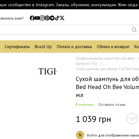
аше сообщество в Instagram. Заказы, обучение, консультации. Жми сюда 
звонить вам?
Сертификаты
Brazil Up
Оплата и доставка
Обмен и возврат
Ко
Профессиональная косметика для волос
Шампуни TIGI
Сухой шампунь для объема TIGI Bed Hea
Сухой шампунь для об
Bed Head Oh Bee Volum
мл
В наличии
Оставить отзыв
1 039 грн
%
Войти
для отображения нако