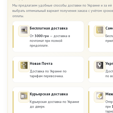
Мы предлагаем удобные способы доставки по Украине и за её
выбрать оптимальный вариант получения заказа с учётом сроко
оплаты.
Бесплатная доставка
Сам
От
3000 грн
— доставка в
Бесп
почтомат при полной
пунк
предоплате.
Новая Почта
Укр
Доставка по Украине по
Дост
тарифам перевозчика.
по в
Курьерская доставка
Меж
Курьерская доставка по Украине
Отпр
до двери.
при
тари