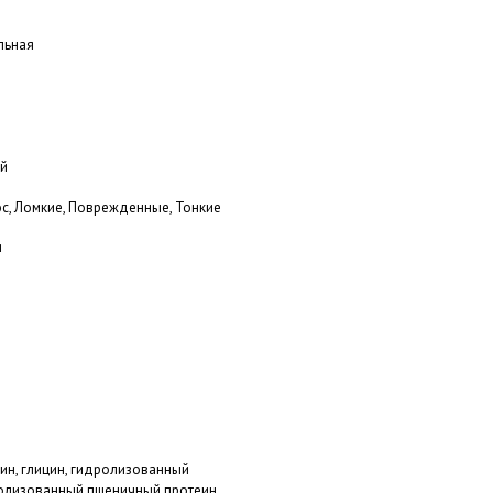
льная
ый
ос, Ломкие, Поврежденные, Тонкие
и
ин, глицин, гидролизованный
ролизованный пшеничный протеин,