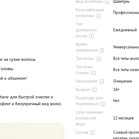
Вид косметики
Шампунь
Классификация
Профессиона
косметики
Тип
домашнего
Ежедневный
ухода
Время
Универсальн
применения
Тип волос
Все типы вол
е на сухие волосы.
Тип кожи
головы.
Все типы кож
головы
ой и объемом!
Назначение
Очищение
Возраст
18+
have для быстрой очистки и
Подходит для
Нет
ффект и безупречный вид волос
беременных
Срок хранения
в открытом
12 месяцев
виде
Состав
Соевый проте
кератин, гид