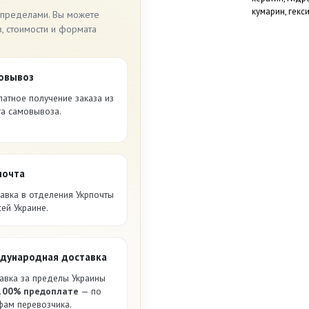
кумарин, гекс
 пределами. Вы можете
в, стоимости и формата
овывоз
латное получение заказа из
та самовывоза.
почта
авка в отделения Укрпочты
сей Украине.
дународная доставка
авка за пределы Украины
100% предоплате
— по
фам перевозчика.