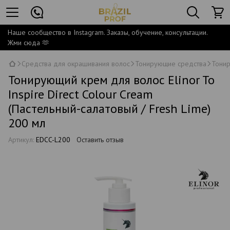
Наше сообщество в Instagram. Заказы, обучение, консультации.
Жми сюда 🫶
Средства для окрашивания волос
Тонирующие средства
Тонир
Тонирующий крем для волос Elinor To
Inspire Direct Colour Cream
(Пастельный-салатовый / Fresh Lime)
200 мл
Артикул:
EDCC-L200
Оставить отзыв