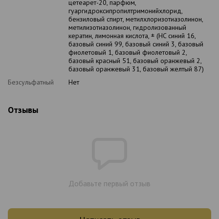
цетеарет-20, парфюм,
гуаргидроксипропилтримонийхлорид,
бензиловый спирт, метилхлоризотиазолинон,
метилизотиазолинон, гидролизованный
кератин, лимонная кислота, ± (HC синий 16,
базовый синий 99, базовый синий 3, базовый
фиолетовый 1, базовый фиолетовый 2,
базовый красный 51, базовый оранжевый 2,
базовый оранжевый 31, базовый желтый 87)
Безсульфатный
Нет
Отзывы
Добавьте первый отзыв