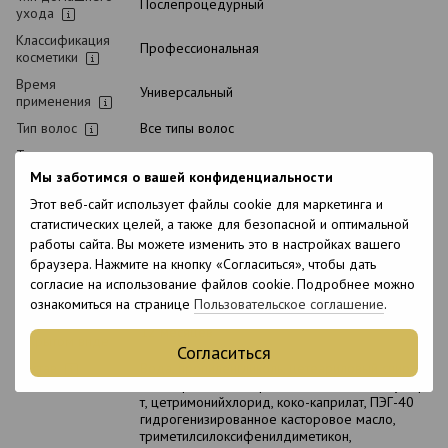
Послепроцедурный
ухода
Классификация
Профессиональная
косметики
Время
Универсальный
применения
Тип волос
Все типы волос
Тип кожи
Все типы кожи
головы
Мы заботимся о вашей конфиденциальности
Назначение
Тонирование
Этот веб-сайт использует файлы cookie для маркетинга и
статистических целей, а также для безопасной и оптимальной
Возраст
18+
работы сайта. Вы можете изменить это в настройках вашего
С кератином
Нет
браузера. Нажмите на кнопку «Согласиться», чтобы дать
Подходит для
согласие на использование файлов cookie. Подробнее можно
Нет
беременных
ознакомиться на странице
Пользовательское соглашение
.
Срок хранения в
12 месяцев
открытом виде
Согласиться
Состав
Вода, пропиленгликоль, цетеариловый спирт,
дистеароилэтилгидроксиэтилмонийметосульфа
т, цетримонийхлорид, коко-каприлат, ПЭГ-40
гидрогенизированное касторовое масло,
триметилсилоксифенилдиметикон,