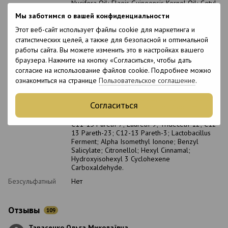
Nucifera Oil; Elaeis Guineensis Kernel Oil; Cetyl
Alcohol; Stearamidopropyl Dimethylamine;
Мы заботимся о вашей конфиденциальности
Citrullus Vulgaris Seed Oil; Parfum; Cetrimonium
Chloride; Behentrimonium Chloride; Lactic Acid;
Этот веб-сайт использует файлы cookie для маркетинга и
Hydroxypropyl Starch Phosphate; Bis-
статистических целей, а также для безопасной и оптимальной
Ethyl(isostearylimidazoline) Isostearamide; Shea
работы сайта. Вы можете изменить это в настройках вашего
Butter Cetyl Esters; Butyrospermum Parkii
браузера. Нажмите на кнопку «Согласиться», чтобы дать
Butter; Ascorbyl Tetraisopalmitate; PPG-3
согласие на использование файлов cookie. Подробнее можно
Caprylyl Ether; Selaginella Lepidophylla Extract;
ознакомиться на странице
Пользовательское соглашение
.
Divinyldimethicone/Dimethicone Copolymer;
Phenoxyethanol; Cocos Nucifera Fruit Extract;
Hypnea Musciformis Extract; Amodimethicone;
Согласиться
PEG-90 M; Tocopheryl Acetate; Disodium EDTA;
Gelidiella Acerosa Extract; Ethylhexylglycerin;
C11-15 Pareth-7; Laureth-9; Trideceth-12; C12-
13 Pareth-23; C12-13 Pareth-3; Lactobacillus
Ferment; Alpha Isomethyl Ionone; Benzyl
Salicylate; Citronellol; Hexyl Cinnamal;
Hydroxyisohexyl 3 Cyclohexene
Carboxaldehyde.
Безсульфатный
Нет
Отзывы
109
Тарасенко Ольга Миколаївна