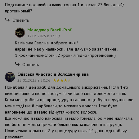
Подскажите пожалуйста какие состав 1 и состав 2? Липидный/
протеиновый?
Ответить
Менеджер Brazil-Prof
17.03.2025 в 13:59
Камінська Евеліна, доброго дня !
наразі не має у наявності , але дякуємо за запитання .
1 крок -амінокислоти , 2 крок - ліпідно -протеїновий )
Ответить
Слівська Анастасія Володимирівна
25.01.2025 в 20:26
Придбала я цей засіб для домашнього використання. Після 1-го
використання я ще не зрозуміла чи воно мені допомогло чи ні.
Коли мені робили цю процедуру в салоні то це було відчутно, але
мене тоді ще й фарбували, то можливо волосся І так було
наповнене що давало відчуття живого волосся.
Ще можливо я мало наносила чи мало тримала, бо мене налякали,
що його не можна тримати більше ніж зазначено в інструкції.
Поки чекаю термін на 2-у процедуру після 14 днів тоді побачу
результат.