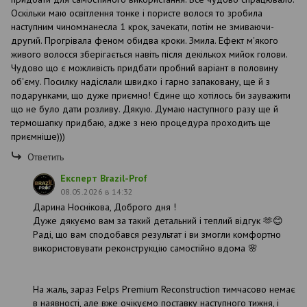
Оскільки маю освітлення тонке і пористе волося то зробила
наступним чином:нанесла 1 крок, зачекати, потім не змиваючи-
другий. Прогрівала феном обидва кроки. Змила. Ефект м'якого
живого волосся зберігається навіть після декількох мийок голови.
Чудово що є можливість придбати пробний варіант в половину
об'єму. Посилку надіслали швидко і гарно запаковану, ще й з
подарунками, що дуже приємно! Єдине що хотілось би зауважити
що не було дати розливу. Дякую. Думаю наступного разу ще й
термошапку придбаю, адже з нею процедура проходить ще
приємніше)))
Ответить
Експерт Brazil-Prof
08.05.2026 в 14:32
Дарина Носнікова, Доброго дня !
Дуже дякуємо вам за такий детальний і теплий відгук 🫶😊
Раді, що вам сподобався результат і ви змогли комфортно
використовувати реконструкцію самостійно вдома 🌸
На жаль, зараз Felps Premium Reconstruction тимчасово немає
в наявності, але вже очікуємо поставку наступного тижня, і