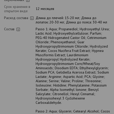
Срок хранения в
12 месяцев
открытом виде
Расход состава
Длина до плечей: 15-20 мл; Длина до
лопаток: 20-30 мл; Длина до пояса: 30-40 мл
Состав
Passo 1: Aqua; Propanediol; Hydroxyethyl Urea;
Lactic Acid; Hydroxyethylcellulose; Parfum;
PEG-40 Hidrogenated Castor Oil; Cetrimonium
Chloride; Phenoxyethanol; Guar
Hydroxypropyltrimonium Chloride; Hydrolyzed
Keratin; Cocos Nucifera Fruit Extract; Hypnea
Musciformis Extract; Laurdimonium
Hydroxypropyl Hydrolyzed Keratin;
Hydroxypropyltrimonium Corn/Wheat/Soy
Aminoacids; Disodium EDTA; Ethylhexylglycerin;
Sodium PCA; Gelidiella Acerosa Extract; Sodium
Lactate; Arginine; Aspartic Acid; PCA; Glycine;
Alanine; Serine; Valine; Proline; Threonine;
Isoleucine; Histidine; Phenylalanine; Potassium
Sorbate; Alpha Isomethyl Ionone; Benzyl
Salicylate; Citronellol; Hexyl Cinnamal;
Hydroxyisohexyl 3 Cyclohexene
Carboxaldehyde.
Passo 2: Aqua; Glycerin; Cetearyl Alcohol; Cocos