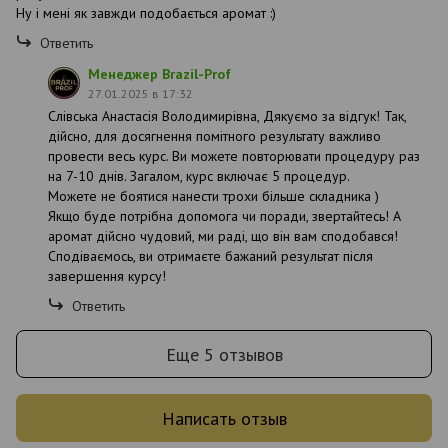
Ну і мені як завжди подобається аромат :)
Ответить
Менеджер Brazil-Prof
27.01.2025 в 17:32
Слівська Анастасія Володимирівна, Дякуємо за відгук! Так,
дійсно, для досягнення помітного результату важливо
провести весь курс. Ви можете повторювати процедуру раз
на 7-10 днів. Загалом, курс включає 5 процедур.
Можете не боятися нанести трохи більше складника )
Якщо буде потрібна допомога чи поради, звертайтесь! А
аромат дійсно чудовий, ми раді, що він вам сподобався!
Сподіваємось, ви отримаєте бажаний результат після
завершення курсу!
Ответить
Еще 5 отзывов
Написать отзыв