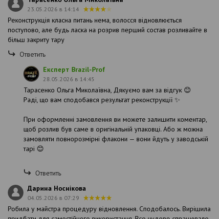
23.05.2026 в 14:14
Реконструкція класна питань нема, волосся відновлюється
поступово, але будь ласка на розрив перший состав розливайте в
більш закриту тару
Ответить
Експерт Brazil-Prof
28.05.2026 в 14:45
Тарасенко Ольга Миколаївна, Дякуємо вам за відгук 😊
Раді, що вам сподобався результат реконструкції ✨
При оформленні замовлення ви можете залишити коментар,
щоб розлив був саме в оригінальній упаковці. Або ж можна
замовляти повнорозмірні флакони — вони йдуть у заводській
тарі 😊
Ответить
Дарина Носнікова
04.05.2026 в 07:29
Робила у майстра процедуру відновлення. Сподобалось. Вирішила
придбати для самостійного використання. Все чудово спрацювало.