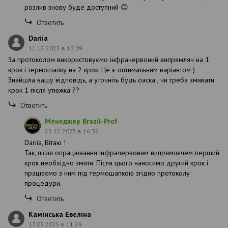
розлив знову буде доступний 😊
Ответить
Dariia
11.12.2025 в 13:09
За протоколом використовуємо інфрачервоний випрямляч на 1
крок і термошапку на 2 крок. Це є оптимальним варіантом )
Знайшла вашу відповідь, а уточніть будь оаска , чи треба змивати
крок 1 після утюжка ??
Ответить
Менеджер Brazil-Prof
25.12.2025 в 16:36
Dariia, Вітаю !
Так, після опрацювання інфрачервоним випрямлячем перший
крок необхідно змити. Після цього наносимо другий крок і
працюємо з ним під термошапкою згідно протоколу
процедури.
Ответить
Камінська Евеліна
17.03.2025 в 11:29