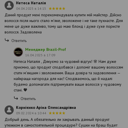
Нетеса Наталія
04.04.2025 в 14:15
Даний продукт мені порекомендувала купити мій майстер. Дійсно
волосся після нього стало м'яке, зволожене і не таке пухнасте. Для
мене це дуже важливо, тому що маю блонд і дуже сухе пористе
волосся. Задоволена
Ответить
Менеджер Brazil-Prof
16.04.2025 в 17:09
Нетеса Наталія , Дякуємо за чудовий відгук! 🌸 Нам дуже
приємно, що продукт сподобався і допоміг вашому волоссям
стати м'якшим і зволоженим. Ваша довіра та задоволення —
найкраща нагорода для нас! Сподіваємось, що й надалі
будемо допомагати підтримувати ваше волосся у чудовому
стані. 💖
Ответить
Корнієнко Аріна Олександрівна
09.02.2024 в 10:44
Добрый день. А обязательно ли закрывать данный продукт
утюжком в самостоятельной процедуре? Сушки на браш будет