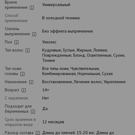
Время
Универсальный
применения
Способ
В холодной технике
применения
Степень
Без эффекта выпрямления
выпрямления
Пол
Унисекс
Тип волос
Кудрявые, Густые, Жирные, Ломкие,
Поврежденные, Блонд, Осветленные, Сухие,
Тонкие
Тип кожи
Все типы кожи, Чувствительная,
головы
Комбинированная, Нормальная, Сухая
Назначение
Восстановление, Лечение волос, Укрепление
Возраст
14+
С кератином
Нет
Подходит для
Да
беременных
Срок хранения в
12 месяцев
открытом виде
Расход состава
Длина до плечей: 15-20 мл; Длина до