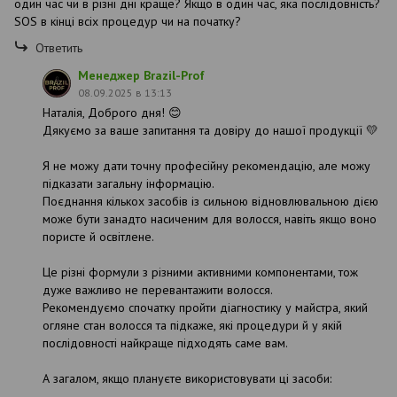
один час чи в різні дні краще? Якщо в один час, яка послідовність?
SOS в кінці всіх процедур чи на початку?
Ответить
Менеджер Brazil-Prof
08.09.2025 в 13:13
Наталія, Доброго дня! 😊
Дякуємо за ваше запитання та довіру до нашої продукції 💛
Я не можу дати точну професійну рекомендацію, але можу
підказати загальну інформацію.
Поєднання кількох засобів із сильною відновлювальною дією
може бути занадто насиченим для волосся, навіть якщо воно
пористе й освітлене.
Це різні формули з різними активними компонентами, тож
дуже важливо не перевантажити волосся.
Рекомендуємо спочатку пройти діагностику у майстра, який
огляне стан волосся та підкаже, які процедури й у якій
послідовності найкраще підходять саме вам.
А загалом, якщо плануєте використовувати ці засоби: