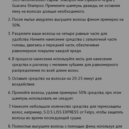
Guarana Shampoo. Примените шампунь дважды, не оставляя
пену на волосах дольше необходимого.
После мытья аккуратно высушите волосы феном примерно на
50%.
Разделите ваши волосы на четыре равные части для
удобства. Начните нанесение средства с затылочной части
головы, двигаясь к передней части, обеспечивая
равномерное покрытие каждой пряди.
В процессе нанесения используйте кисть для нанесения
средства и расческу с мелкими зубьями для равномерного
распределения по всей длине волос.
Оставьте средство на волосах на 20-25 минут для
воздействия.
Промойте волосы, удалив примерно 50% средства, при этом
шампунь использовать не следует.
Нанесите небольшое количество средства для термозащиты
волос, например, S.O.S LISS EXPRESS от Felps, чтобы защитить
волосы во время последующей сушки.
Полностью высушите волосы с помощью фена, используя для