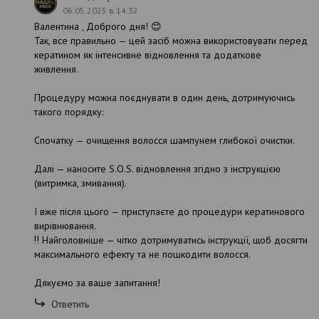
06.05.2025 в 14:32
Валентина , Доброго дня! 😊
Так, все правильно — цей засіб можна використовувати перед
кератином як інтенсивне відновлення та додаткове
живлення.
Процедуру можна поєднувати в один день, дотримуючись
такого порядку:
Спочатку — очищення волосся шампунем глибокої очистки.
Далі — наносите S.O.S. відновлення згідно з інструкцією
(витримка, змивання).
І вже після цього — приступаєте до процедури кератинового
вирівнювання.
‼️ Найголовніше — чітко дотримуватись інструкції, щоб досягти
максимального ефекту та не пошкодити волосся.
Дякуємо за ваше запитання!
Ответить