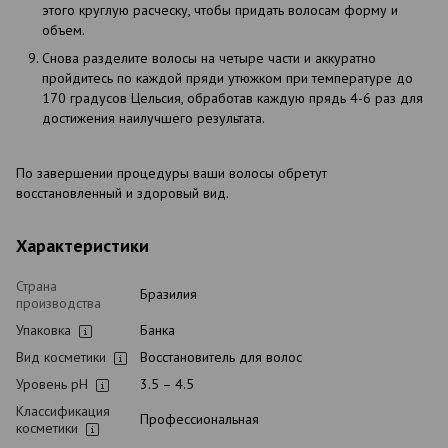
этого круглую расческу, чтобы придать волосам форму и
объем.
Снова разделите волосы на четыре части и аккуратно
пройдитесь по каждой пряди утюжком при температуре до
170 градусов Цельсия, обработав каждую прядь 4-6 раз для
достижения наилучшего результата.
По завершении процедуры ваши волосы обретут
восстановленный и здоровый вид.
Характеристики
Страна
Бразилия
производства
Упаковка
Банка
Вид косметики
Восстановитель для волос
Уровень pH
3.5 – 4.5
Классификация
Профессиональная
косметики