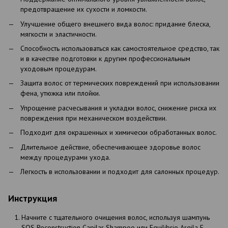
предотвращение их сухости и ломкости.
Улучшение общего внешнего вида волос: придание блеска,
мягкости и эластичности.
Способность использоваться как самостоятельное средство, так
и в качестве подготовки к другим профессиональным
уходовым процедурам.
Защита волос от термических повреждений при использовании
фена, утюжка или плойки.
Упрощение расчесывания и укладки волос, снижение риска их
повреждения при механическом воздействии.
Подходит для окрашенных и химически обработанных волос.
Длительное действие, обеспечивающее здоровье волос
между процедурами ухода.
Легкость в использовании и подходит для салонных процедур.
Инструкция
Начните с тщательного очищения волос, используя шампунь
SOS Reconstruction Capilar Shampoo или Equilibrio Argila E