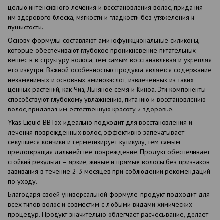
целью интенсивного лечения и восстановления волос, придания
им здорового блеска, мягкости и гладкости без утяжеления и
пушистости.
Основу формулы составляют аминофункциональные силиконы,
которые обеспечивают глубокое проникновение питательных
веществ в структуру волоса, тем самым восстанавливая и укрепляя
его изнутри. Важной особенностью продукта является содержание
незаменимых и основных аминокислот, извлеченных из таких
ценных растений, как Чиа, Льняное семя и Киноа. Эти компоненты
способствуют глубокому увлажнению, питанию и восстановлению
волос, придавая им естественную красоту и здоровье.
Ykas Liquid BBTox идеально подходит для восстановления и
лечения поврежденных волос, эффективно запечатывает
секущиеся кончики и герметизирует кутикулу, тем самым
предотвращая дальнейшее повреждение. Продукт обеспечивает
стойкий результат – яркие, живые и прямые волосы без признаков
завивания в течение 2-3 месяцев при соблюдении рекомендаций
по уходу.
Благодаря своей универсальной формуле, продукт подходит для
всех типов волос и совместим с любыми видами химических
процедур. Продукт значительно облегчает расчесывание, делает