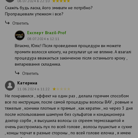
06.07.2024 в 22:10
Скажіть будь ласка, його змивати не потрібно?
Пропрацювали утюжком і все?
Ответить
Експерт Brazil-Prof
08.07.2024 в 12:11
Вітаємо, Юліє! Після проведення процедури ви можете
промити волосся клієнту, на результат це не вплине. А взагалі
процедура вважається закінченою після останнього кроку ,
випарювання складника.
Ответить
Катерина
11.06.2024 в 11:22
Не понравился , эффект на один раз , делала горячим способом
все по инструкции, после самой процедуры волосы ВАУ , ровные и
тяжелые , кончики плотные и прямые , как кератин , но через 3 дня
после использования шампуня без сульфатов и кондиционера
доктор сорби , я высушила волосы со спреем термозащитой и
очень расстроилась пух по всей голове , волосы пушистые и сухие
, концы торчат в разные стороны , по всей голове елочка , я имею