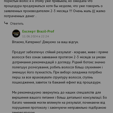
пористый волос и к этому уже привыкла, но ожидала что
процедура продержаться хотя бы неделю, что уже говорить о
заявленных производителем 2-3 месяца !!! Очень жаль ((( жалко
потраченных денег .
Ответить
Експерт Brazil-Prof
11.06.2024 в 22:24
Вітаємо, Катерино! Дякуємо за ваш відгук.
Продукт забезпечує стійкий результат - яскраве, живе і пряме
волосся без ознак завивання протягом 2-3 місяців за умови
дотримання рекомендацій з догляду. Рідкий ботокс значно
полегшує розчісування, робить волосся більш слухняним і
зменшує його пухнастість. При виборі складника потрібно
перш за все враховувати структуру волосся, ступінь
пошкодження, завиток та бажаний ефект від процедури.
Ми рекомендуємо звернутись до наших спеціалістів для
вирішення вашого питання і більш детальної консультації. Бо
багато чинників могли вплинути на результат, починаючи від
порушення протоколу і закінчуючи неправильно підібраною
температурою.