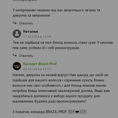
З нетерпінням чекаємо від вас зворотнього зв’язку та
дякуємо за звернення!
Ответить
Наталья
27.10.2024 в 21:58
Теж не підійшов на моє блонд волосся, стало сухе. У клієнтки
теж саме, робила їй і собі реконструкцію.
Ответить
Експерт Brazil-Prof
28.10.2024 в 11:53
Наталіє, дякуємо за чесний відгук! Нам шкода, що засіб не
підійшов для вашого волосся і спричинив сухість. Кожне
волосся має свої особливості, і для блонд-локонів інколи
потрібен більш інтенсивний зволожуючий догляд. Якщо вам
знадобиться допомога у виборі іншого продукту для
відновлення, будемо раді проконсультувати!
З повагою, команда BRAZIL-PROF 🇧🇷❤️🇺🇦