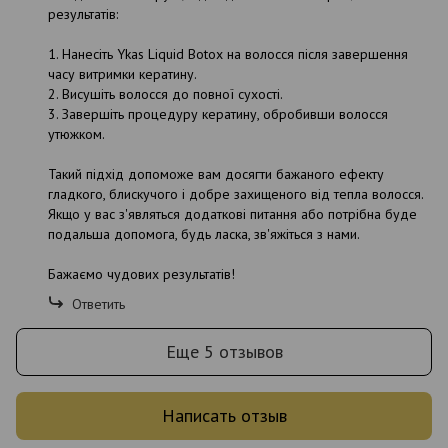
результатів:
1. Нанесіть Ykas Liquid Botox на волосся після завершення
часу витримки кератину.
2. Висушіть волосся до повної сухості.
3. Завершіть процедуру кератину, обробивши волосся
утюжком.
Такий підхід допоможе вам досягти бажаного ефекту
гладкого, блискучого і добре захищеного від тепла волосся.
Якщо у вас з'являться додаткові питання або потрібна буде
подальша допомога, будь ласка, зв'яжіться з нами.
Бажаємо чудових результатів!
Ответить
Еще 5 отзывов
Написать отзыв