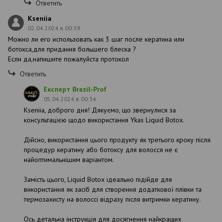
Ответить
Kseniia
02.04.2024 в 00:39
Можно ли его использовать как 3 шаг после кератина или
ботокса,для придания большего блеска ?
Если да,напишите пожалуйста протокол
Ответить
Експерт Brazil-Prof
05.04.2024 в 00:34
Kseniia, доброго дня! Дякуємо, що звернулися за
консультацією щодо використання Ykas Liquid Botox.
Дійсно, використання цього продукту як третього кроку після
процедур кератину або ботоксу для волосся не є
найоптимальнішим варіантом.
Замість цього, Liquid Botox ідеально підійде для
використання як засіб для створення додаткової плівки та
термозахисту на волоссі відразу після витримки кератину.
Ось детальна інструкція для досягнення найкращих