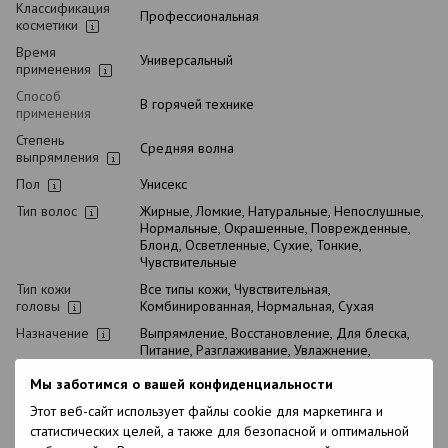
Классификация
Профессиональная
косметики
Время
Универсальный
применения
Способ
В горячей технике
применения
Степень
Средняя волна
выпрямления
Пол
Унисекс
Тип волос
Жирные, Ломкие, Натуральные, Непослушные,
Нормальные, Окрашенные, Поврежденные,
Блонд, Осветленные, Сухие, Тонкие,
Чувствительные
Тип кожи
Все типы кожи, Чувствительная,
головы
Комбинированная, Нормальная, Сухая
Назначение
Выпрямление, Восстановление, Для блеска,
Питание, Разглаживание, Увлажнение,
Укрепление, Уплотнение
Мы заботимся о вашей конфиденциальности
Возраст
18+
Этот веб-сайт использует файлы cookie для маркетинга и
Подходит для
Нет
статистических целей, а также для безопасной и оптимальной
беременных