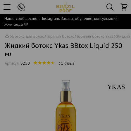
Наше сообщество в Instagram. Заказы, обучение, консультации.
Жми сюда 🫶
Ботокс для волос
Горячий ботокс
Горячий ботокс Ykas
Жидкий 
Жидкий ботокс Ykas BBtox Liquid 250
мл
Артикул:
8250
31 отзыв