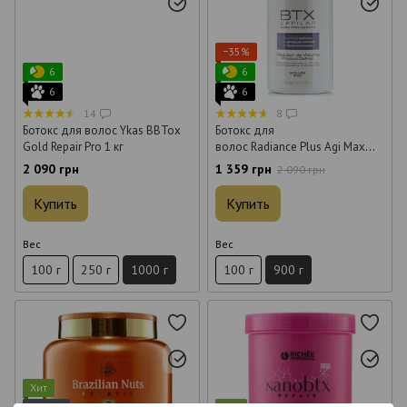
−35%
6
6
6
6
14
8
Ботокс для волос Ykas BBTox
Ботокс для
Gold Repair Pro 1 кг
волос Radiance Plus Agi Max
BTX Capilar 900 г
2 090 грн
1 359 грн
2 090 грн
Купить
Купить
Вес
Вес
100 г
250 г
1000 г
100 г
900 г
Хит