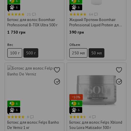
6
6
6
6
21
64
Ботокс для волос Boomhair
Жидкий Протеин Boomhair
Professional B-TOX Ultra 500 г
Professional Liquid Protein для
волос 50 мл (розлив)
1 750 грн
390 грн
Вес
Объем
100 г
500 г
250 мл
50 мл
−10%
6
6
6
6
8
4
Ботокс для волос Felps Banho
Ботокс для волос Felps Xblond
De Verniz 1 кг
Sou Loira Matizador 300 г