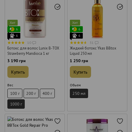
Хит
Хит
6
6
6
6
10
31
Ботокс для волос Lunix B-TOX
Жидкий ботокс Ykas BBtox
Strawberry Mandioca 1 кг
Liquid 250 мл
3 190 грн
1 250 грн
Купить
Купить
Вес
Объем
100 г
200 г
400 г
250 мл
1000 г