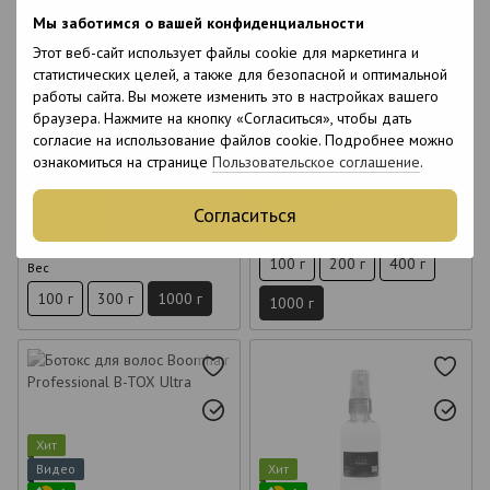
Видео
Хит
Мы заботимся о вашей конфиденциальности
6
6
6
6
Этот веб-сайт использует файлы cookie для маркетинга и
статистических целей, а также для безопасной и оптимальной
12
15
Ботокс для волос Felps Botox
Восстановление для волос
работы сайта. Вы можете изменить это в настройках вашего
Brazilian Nuts 1 кг
Richee Nanobotox Repair 1 кг
браузера. Нажмите на кнопку «Согласиться», чтобы дать
согласие на использование файлов cookie. Подробнее можно
4 290 грн
1 890 грн
ознакомиться на странице
Пользовательское соглашение
.
Оптовые цены
Купить
Согласиться
Купить
Вес
100 г
200 г
400 г
Вес
100 г
300 г
1000 г
1000 г
Хит
Видео
Хит