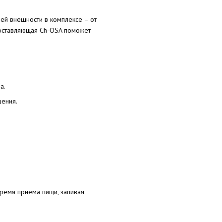
оей внешности в комплексе – от
Составляющая Ch-OSA поможет
а.
шения.
время приема пищи, запивая