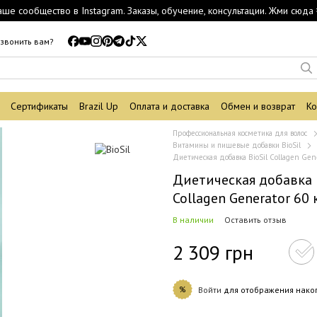
аше сообщество в Instagram. Заказы, обучение, консультации. Жми сюда 
звонить вам?
Сертификаты
Brazil Up
Оплата и доставка
Обмен и возврат
Ко
Профессиональная косметика для волос
Витамины и пищевые добавки BioSil
Диетическая добавка BioSil Collagen Gene
Диетическая добавка 
Collagen Generator 60 
В наличии
Оставить отзыв
2 309 грн
%
Войти
для отображения нако