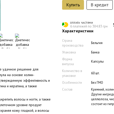
Купить
В кредит
ОПЛАТА ЧАСТЯМИ
6 платежей по 384.83 грн
Характеристики
Страна
Бельгия
производства
Упаковка
Банка
Форма
Капсулы
випуска
ое удачное решение для
Количество в
60 шт.
ула на основе холин-
упаковке
одтвержденную эффективность и
Особенности
Без ГМО
ина и кератина, а также
Состав
Кремний, холин
Другие ингред
целлюлоза, чи
репить волосы и ногти, а также
состоит из гип
клеточном уровне продукт
охраняя кожу гладкой, а волосы