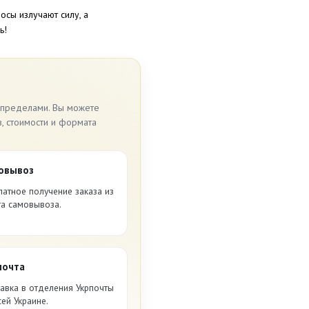
осы излучают силу, а
ь!
 пределами. Вы можете
в, стоимости и формата
овывоз
латное получение заказа из
та самовывоза.
почта
авка в отделения Укрпочты
сей Украине.