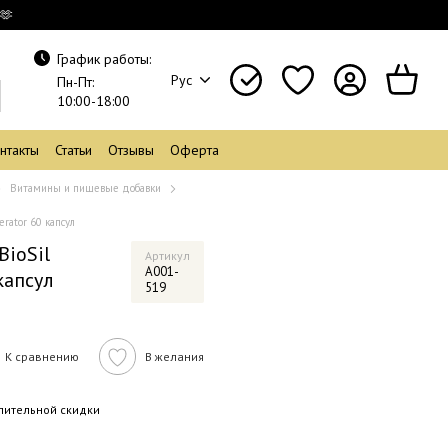
🫶
График работы:
Рус
Пн-Пт:
10:00-18:00
нтакты
Статьи
Отзывы
Оферта
Витамины и пищевые добавки
rator 60 капсул
BioSil
Артикул
A001-
капсул
519
К сравнению
В желания
пительной скидки