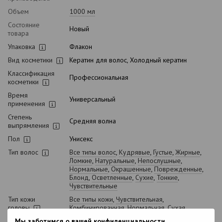
Объем
1000 мл
Состояние
Новый
товара
Упаковка
Флакон
Вид косметики
Кератин для волос, Холодный кератин
Классификация
Профессиональная
косметики
Время
Универсальный
применения
Степень
Средняя волна
выпрямления
Пол
Унисекс
Тип волос
Все типы волос
,
Кудрявые
,
Густые
,
Жирные
,
Ломкие
,
Натуральные
,
Непослушные
,
Нормальные
,
Окрашенные
,
Поврежденные
,
Блонд
,
Осветленные
,
Сухие
,
Тонкие
,
Чувствительные
Тип кожи
Все типы кожи
,
Чувствительная
,
головы
Комбинированная
,
Нормальная
,
Сухая
Мы заботимся о вашей конфиденциальности
Назначение
Выпрямление
,
Питание
,
Разглаживание
,