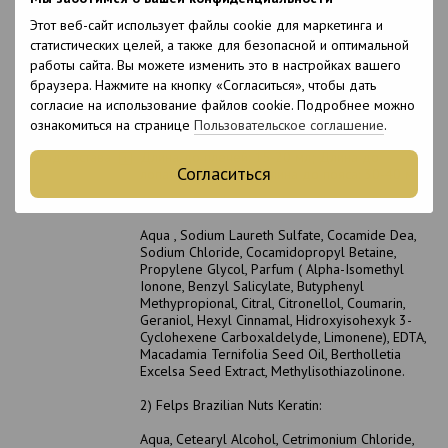
Увлажнение
Этот веб-сайт использует файлы cookie для маркетинга и
Возраст
18+
статистических целей, а также для безопасной и оптимальной
работы сайта. Вы можете изменить это в настройках вашего
Подходит для
Нет
браузера. Нажмите на кнопку «Согласиться», чтобы дать
беременных
согласие на использование файлов cookie. Подробнее можно
Срок хранения в
12 месяцев
ознакомиться на странице
Пользовательское соглашение
.
открытом виде
Расход состава
Длина до плечей: 15-20 мл; Длина до
Согласиться
лопаток: 20-30 мл; Длина до пояса: 30-40 мл
Состав
1) Felps Brazilian Nuts Deep Cleaning Shampoo:
Aqua , Sodium Laureth Sulfate, Cocamide Dea,
Sodium Chloride, Cocamidopropyl Betaine,
Propylene Glycol, Parfum ( Alpha-Isomethyl
Ionone, Benzyl Salicylate, Butyphenyl
Methypropional, Citral, Citronellol, Coumarin,
Geraniol, Hexyl Cinnamal, Hidroxyisohexyk 3-
Cyclohexene Carboxaldelyde, Limonene), EDTA,
Macadamia Ternifolia Seed Oil, Bertholletia
Excelsa Seed Extract, Methylisothiazolinone.
2) Felps Brazilian Nuts Keratin:
Aqua, Cetearyl Alcohol, Cetrimonium Chloride,