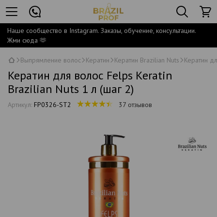
Наше сообщество в Instagram. Заказы, обучение, консультации.
Жми сюда 🫶
Выпрямление волос
Кератин
Кератин Brazilian Nuts
Кератин для
Кератин для волос Felps Keratin
Brazilian Nuts 1 л (шаг 2)
Артикул:
FP0326-ST2
37 отзывов