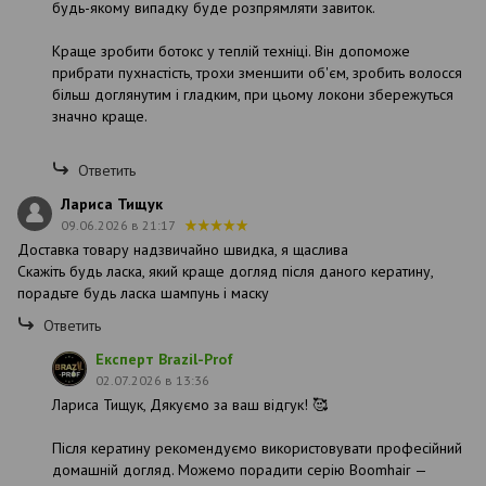
будь-якому випадку буде розпрямляти завиток.
Краще зробити ботокс у теплій техніці. Він допоможе
прибрати пухнастість, трохи зменшити об'єм, зробить волосся
більш доглянутим і гладким, при цьому локони збережуться
значно краще.
Ответить
Лариса Тищук
09.06.2026 в 21:17
Доставка товару надзвичайно швидка, я щаслива
Скажіть будь ласка, який краще догляд після даного кератину,
порадьте будь ласка шампунь і маску
Ответить
Експерт Brazil-Prof
02.07.2026 в 13:36
Лариса Тищук, Дякуємо за ваш відгук! 🥰
Після кератину рекомендуємо використовувати професійний
домашній догляд. Можемо порадити серію Boomhair —