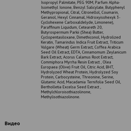
Isopropyl Palmitate, PEG 90M, Parfum Alpha-
Isomethyl Ionone, Benzyl Salicylate, Butyphenyl
Methypropional, Citral, Citronellol, Coumarin,
Geraniol, Hexyl Cinnamal, Hidroxyisohexyk 3-
Cyclohexene Carboxaldelyde, Limonene),
Paraffinum Liquidum, Ceteareth 20,
Butyrospermum Parkii (Shea) Butter,
Cyclopentasiloxane, Dimethiconol, Hydrolized
Keratin, Tamarindus Indica Fruit Extract, Triticum
Vulgare (Wheat) Germ Extract, Coffea Arabica
Seed Oil Extract, EDTA, Cinnamomum Zeylanicum
Bark Extract, Acorus Calamus Root Extract,
Commiphora Myrrha Resin Extract , Olea
Europaea (Olive) Fruit Oil, Citric Acid, BHT,
Hydrolyzed Wheat Protein, Hydrolyzed Soy
Protein, Carbocysteine, Threonine, Serine,
Glutamic Acid, Macadamia Ternifolia Seed Oil,
Bertholletia Excelsa Seed Extract ,
Methylchloroisothiazolinone,
Methylisothiazolinone.
Видео