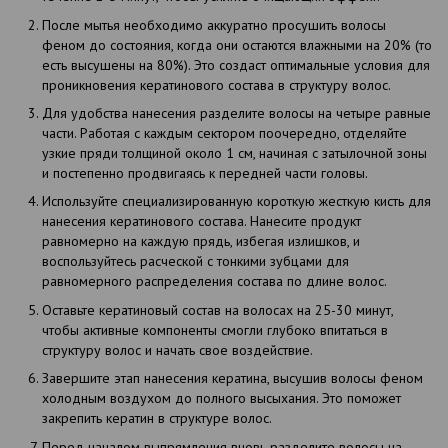
После мытья необходимо аккуратно просушить волосы
феном до состояния, когда они остаются влажными на 20% (то
есть высушены на 80%). Это создаст оптимальные условия для
проникновения кератинового состава в структуру волос.
Для удобства нанесения разделите волосы на четыре равные
части. Работая с каждым сектором поочередно, отделяйте
узкие пряди толщиной около 1 см, начиная с затылочной зоны
и постепенно продвигаясь к передней части головы.
Используйте специализированную короткую жесткую кисть для
нанесения кератинового состава. Нанесите продукт
равномерно на каждую прядь, избегая излишков, и
воспользуйтесь расческой с тонкими зубцами для
равномерного распределения состава по длине волос.
Оставьте кератиновый состав на волосах на 25-30 минут,
чтобы активные компоненты смогли глубоко впитаться в
структуру волос и начать свое воздействие.
Завершите этап нанесения кератина, высушив волосы феном
холодным воздухом до полного высыхания. Это поможет
закрепить кератин в структуре волос.
Перед началом выпрямления вновь разделите волосы на