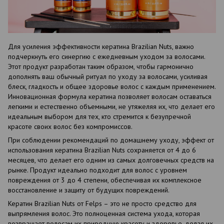
Для усиления эффективности кератина Brazilian Nuts, важно
подчеркнуть его синергию с ежедневным уходом за волосами.
Этот продукт разработан таким образом, чтобы гармонично
дополнять ваш обычный ритуал по уходу за волосами, усиливая
блеск, гладкость и общее здоровье волос с каждым применением.
Инновационная формула кератина позволяет волосам оставаться
легкими и естественно объемными, не утяжеляя их, что делает его
идеальным выбором для тех, кто стремится к безупречной
красоте своих волос без компромиссов.
При соблюдении рекомендаций по домашнему уходу, эффект от
использования кератина Brazilian Nuts сохраняется от 4 до 6
месяцев, что делает его одним из самых долговечных средств на
рынке. Продукт идеально подходит для волос с уровнем
повреждения от 3 до 4 степени, обеспечивая их комплексное
восстановление и защиту от будущих повреждений.
Кератин Brazilian Nuts от Felps – это не просто средство для
выпрямления волос. Это полноценная система ухода, которая
возвращает волосам их природную красоту и здоровье, делая их