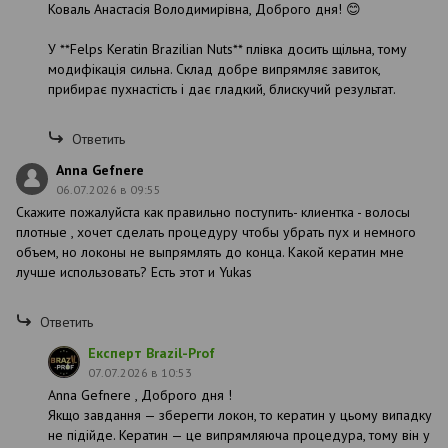
Коваль Анастасія Володимирівна, Доброго дня! 😊
У **Felps Keratin Brazilian Nuts** плівка досить щільна, тому
модифікація сильна. Склад добре випрямляє завиток,
прибирає пухнастість і дає гладкий, блискучий результат.
Ответить
Anna Gefnere
06.07.2026 в 09:55
Скажите пожалуйста как правильно поступить- клиентка - волосы
плотные , хочет сделать процедуру чтобы убрать пух и немного
объем, но локоны не выпрямлять до конца. Какой кератин мне
лучше использовать? Есть этот и Yukas
Ответить
Експерт Brazil-Prof
07.07.2026 в 10:53
Anna Gefnere , Доброго дня !
Якщо завдання — зберегти локон, то кератин у цьому випадку
не підійде. Кератин — це випрямляюча процедура, тому він у