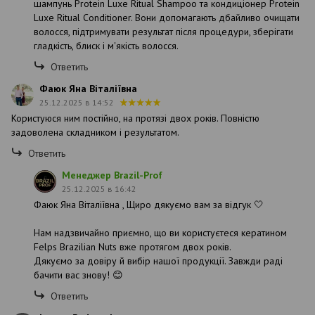
шампунь Protein Luxe Ritual Shampoo та кондиціонер Protein
Luxe Ritual Conditioner. Вони допомагають дбайливо очищати
волосся, підтримувати результат після процедури, зберігати
гладкість, блиск і м'якість волосся.
Ответить
Фаюк Яна Віталіївна
25.12.2025 в 14:52
Користуюся ним постійно, на протязі двох років. Повністю
задоволена складником і результатом.
Ответить
Менеджер Brazil-Prof
25.12.2025 в 16:42
Фаюк Яна Віталіївна , Щиро дякуємо вам за відгук 🤍
Нам надзвичайно приємно, що ви користуєтеся кератином
Felps Brazilian Nuts вже протягом двох років.
Дякуємо за довіру й вибір нашої продукції. Завжди раді
бачити вас знову! 😊
Ответить