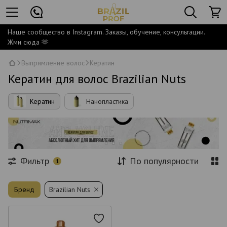
Наше сообщество в Instagram. Заказы, обучение, консультации.
Жми сюда 🫶
Выпрямление волос
Кератин
Кератин для волос Brazilian Nuts
Кератин
Нанопластика
Фильтр
По популярности
1
Бренд
Brazilian Nuts