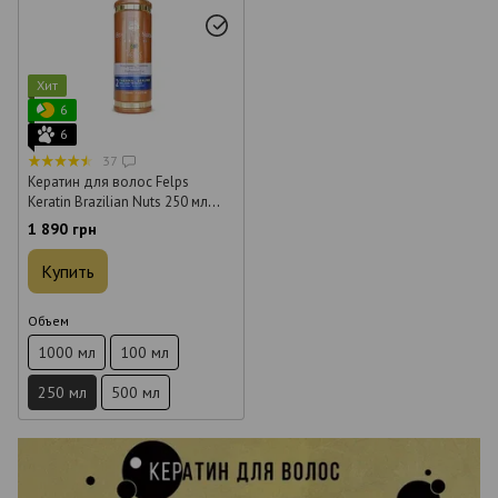
Хит
6
6
37
Кератин для волос Felps
Keratin Brazilian Nuts 250 мл
(шаг 2)
1 890 грн
Купить
Объем
1000 мл
100 мл
250 мл
500 мл