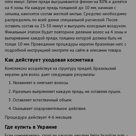
пяти минут. Затем пряди высушиваются феном на 80% и делятся
на 4 зоны. На каждую прядь толщиной до 10 мм, начиная с
затылка, наносится состав жесткой кистью. Средство необходимо
распределить по всей длине специальной расческой. После
оставить состав на 25-30 минут и высушить холодным воздухом.
Финальным этапом будет повторное деление волос на 4 зоны и
выпаривание каждой пряди, толщина которой должна быть не
толще 10 мм. Проведение процедуры кератин бразилиан натс с
подробной инструкцией смотрите на сайте в описании товара.
Как действует уходовая косметика
Комплексно воздействуя на структуру прядей, бразильский
кератин для волос дает следующие результаты:
Увлажняет и смягчает волосы.
Идеально выпрямляет каждую прядь, не оставляя пушок.
Оставляет естественный объем.
Оказывает оздоровительное действие.
Процедура действует 4-6 месяцев.
Где купить в Украине
Если сомневаетесь, стоит ли заказать кератин felps brazilian nuts –