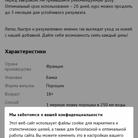
Оптимальный срок использования – 20 дней, курс можно продлить
до 3 месяцев для устойчивого результата.
Легко, быстро и результативно именно так выглядит уход за кожей
с нашей добавкой. Дайте себе возможность сиять каждый день!
Характеристики
Страна
Франция
производства
Упаковка
Банка
Форма випуска
Порошок
Возраст
18+
Способ
1 мерную ложку порошка в 250 мл воды
применения
Мы заботимся о вашей конфиденциальности
Свойства
Увлажняет, придает эластичность коже.
Этот веб-сайт использует файлы cookie для маркетинга и
Противопоказания
Индивидуальная непереносимость
статистических целей, а также для безопасной и оптимальной
компонентов
работы сайта. Вы можете изменить это в настройках вашего
Особенности
Без ГМО