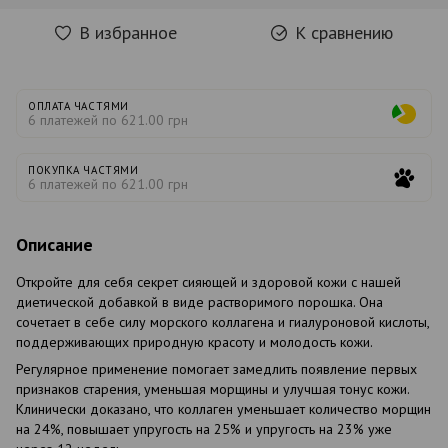
В избранное
К сравнению
ОПЛАТА ЧАСТЯМИ
6 платежей по 621.00 грн
ПОКУПКА ЧАСТЯМИ
6 платежей по 621.00 грн
Описание
Откройте для себя секрет сияющей и здоровой кожи с нашей
диетической добавкой в
виде
растворимого
порошка
.
Она
сочетает
в
себе
силу
морского
коллагена
и
гиалуроновой
кислоты
,
поддерживающих
природную
красоту
и
молодость
кожи
.
Регулярное применение помогает замедлить появление первых
признаков старения, уменьшая морщины и улучшая тонус кожи.
Клинически доказано, что коллаген уменьшает количество морщин
на 24%, повышает упругость на 25% и упругость на 23% уже