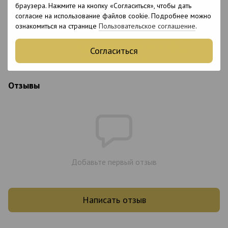
браузера. Нажмите на кнопку «Согласиться», чтобы дать
Состав
Гидролизат рыбного коллагена, гиалуронат
согласие на использование файлов cookie. Подробнее можно
натрия.
ознакомиться на странице
Пользовательское соглашение
.
Вспомогательные вещества: мальтодекстрин;
ароматизаторы; цвет – бета-каротин;
подсластитель – стевиолгликозиды,
Согласиться
полученные из стевии.
Отзывы
Добавьте первый отзыв
Написать отзыв