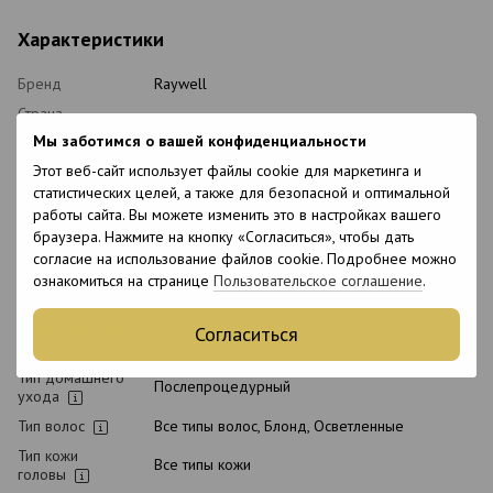
Характеристики
Бренд
Raywell
Страна
Италия
производства
Мы заботимся о вашей конфиденциальности
Объем
1000 мл
Этот веб-сайт использует файлы cookie для маркетинга и
Состояние
статистических целей, а также для безопасной и оптимальной
Новый
товара
работы сайта. Вы можете изменить это в настройках вашего
браузера. Нажмите на кнопку «Согласиться», чтобы дать
Упаковка
Флакон
согласие на использование файлов cookie. Подробнее можно
Уровень pH
3.2-3.8
ознакомиться на странице
Пользовательское соглашение
.
Вид косметики
Кондиционер
Классификация
Согласиться
Профессиональная
косметики
Тип домашнего
Послепроцедурный
ухода
Тип волос
Все типы волос, Блонд, Осветленные
Тип кожи
Все типы кожи
головы