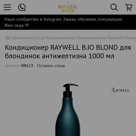
Наше сообщество в Instagram. Заказы, обучение, консультации.
Жми сюда 🫶
Домашний уход
Кондиционеры
Кондиционеры Raywell
Конди
Кондиционер RAYWELL B.IO BLOND для
блондинок антижелтизна 1000 мл
Артикул:
RR613
Оставить отзыв