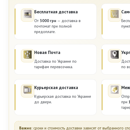
Бесплатная доставка
Сам
От
3000 грн
— доставка в
Бесп
почтомат при полной
пунк
предоплате.
Новая Почта
Укр
Доставка по Украине по
Дост
тарифам перевозчика.
по в
Курьерская доставка
Меж
Курьерская доставка по Украине
Отпр
до двери.
при
тари
Важно:
сроки и стоимость доставки зависят от выбранного сп