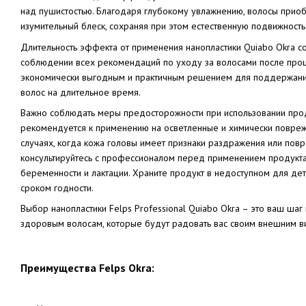
над пушистостью. Благодаря глубокому увлажнению, волосы прио
изумительный блеск, сохраняя при этом естественную подвижность 
Длительность эффекта от применения нанопластики Quiabo Okra с
соблюдении всех рекомендаций по уходу за волосами после проц
экономически выгодным и практичным решением для поддержани
волос на длительное время.
Важно соблюдать меры предосторожности при использовании проду
рекомендуется к применению на осветленные и химически повреж
случаях, когда кожа головы имеет признаки раздражения или пов
консультируйтесь с профессионалом перед применением продукта
беременности и лактации. Храните продукт в недоступном для дет
сроком годности.
Выбор нанопластики Felps Professional Quiabo Okra – это ваш шаг
здоровым волосам, которые будут радовать вас своим внешним в
Преимущества Felps Okra: