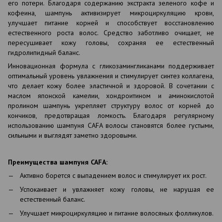
его
потери
.
Благодаря
содержанию
экстракта
зеленого
кофе
и
кофеина
,
шампунь
активизирует
микроцирку
ляцию крови,
улучшает питание корней и способствует восстановлению
естественного роста волос. Средство заботливо очищает, не
пересушивает кожу головы, сохраняя ее естественный
гидролипидный баланс.
Инновационная формула с гликозамингликанами поддерживает
оптимальный уровень увлажнения и стимулирует синтез коллагена,
что делает кожу более эластичной и здоровой. В сочетании с
маслом японской камелии, хондроитином и аминокислотой
пролином шампунь укрепляет структуру волос от корней до
кончиков, предотвращая ломкость. Благодаря регулярному
использованию шампуня CAFA волосы становятся более густыми,
сильными и выглядят заметно здоровыми.
Преимущества шампуня CAFA:
Активно борется с выпадением волос и стимулирует их рост.
Успокаивает и увлажняет кожу головы, не нарушая ее
естественный баланс.
Улучшает микроциркуляцию и питание волосяных фолликулов.