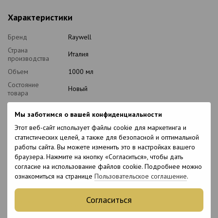
Характеристики
Бренд
Raywell
Страна
Италия
производства
Объем
1000 мл
Состояние
Новый
товара
Упаковка
Флакон
Мы заботимся о вашей конфиденциальности
Уровень pH
5.8
Этот веб-сайт использует файлы cookie для маркетинга и
Вид косметики
Шампунь
статистических целей, а также для безопасной и оптимальной
Классификация
работы сайта. Вы можете изменить это в настройках вашего
Профессиональная
косметики
браузера. Нажмите на кнопку «Согласиться», чтобы дать
согласие на использование файлов cookie. Подробнее можно
Тип домашнего
Ежедневный
ухода
ознакомиться на странице
Пользовательское соглашение
.
Тип волос
Ломкие, Тонкие
Согласиться
Тип кожи
Все типы кожи
головы