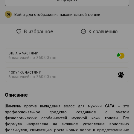
Войти
для отображения накопительной скидки
%
В избранное
К сравнению
ОПЛАТА ЧАСТЯМИ
6 платежей по 260.00 грн
ПОКУПКА ЧАСТЯМИ
6 платежей по 260.00 грн
Описание
Шампунь против выпадения волос для мужчин
CAFA
– это
профессиональное средство, созданное с учетом
физиологических особенностей мужской кожи головы. Его
формула направлена
на
активное
укрепление
волосяных
фолликулов
,
стимуляцию
роста
новых
волос
и
предотвращение