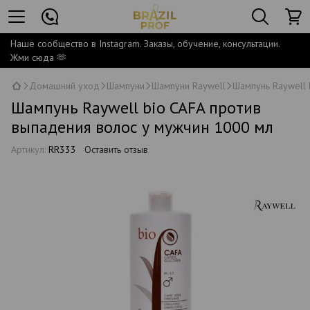
Наше сообщество в Instagram. Заказы, обучение, консультации.
Жми сюда 🫶
Домашний уход
Шампуни
Шампуни Raywell
Шампунь Raywell 
Шампунь Raywell bio CAFA против
выпадения волос у мужчин 1000 мл
Артикул:
RR333
Оставить отзыв