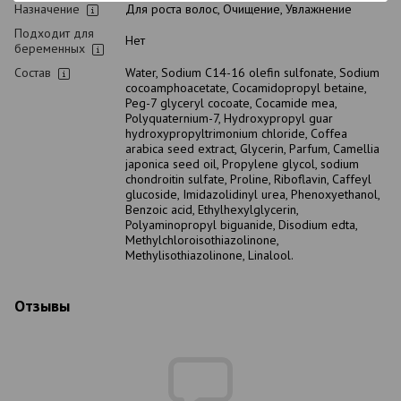
Назначение
Для роста волос, Очищение, Увлажнение
Подходит для
Нет
беременных
Состав
Water, Sodium C14-16 olefin sulfonate, Sodium
cocoamphoacetate, Cocamidopropyl betaine,
Peg-7 glyceryl cocoate, Cocamide mea,
Polyquaternium-7, Hydroxypropyl guar
hydroxypropyltrimonium chloride, Coffea
arabica seed extract, Glycerin, Parfum, Camellia
japonica seed oil, Propylene glycol, sodium
chondroitin sulfate, Proline, Riboflavin, Caffeyl
glucoside, Imidazolidinyl urea, Phenoxyethanol,
Benzoic acid, Ethylhexylglycerin,
Polyaminopropyl biguanide, Disodium edta,
Methylchloroisothiazolinone,
Methylisothiazolinone, Linalool.
Отзывы