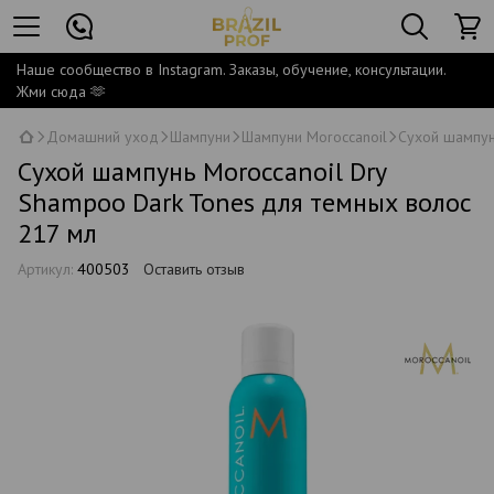
Наше сообщество в Instagram. Заказы, обучение, консультации.
Жми сюда 🫶
Домашний уход
Шампуни
Шампуни Moroccanoil
Сухой шампун
Сухой шампунь Moroccanoil Dry
Shampoo Dark Tones для темных волос
217 мл
Артикул:
400503
Оставить отзыв