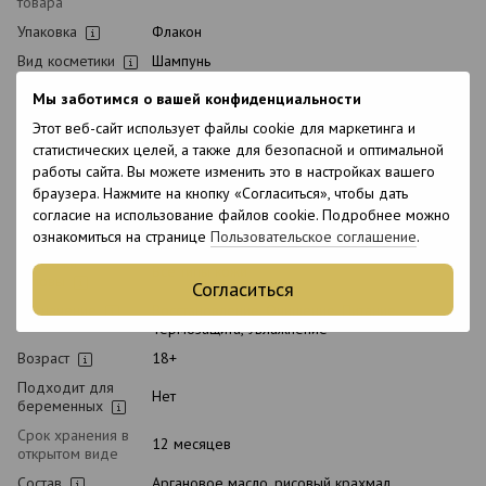
товара
Упаковка
Флакон
Вид косметики
Шампунь
Классификация
Профессиональная
Мы заботимся о вашей конфиденциальности
косметики
Этот веб-сайт использует файлы cookie для маркетинга и
Тип домашнего
Ежедневный
статистических целей, а также для безопасной и оптимальной
ухода
работы сайта. Вы можете изменить это в настройках вашего
Время
браузера. Нажмите на кнопку «Согласиться», чтобы дать
Универсальный
применения
согласие на использование файлов cookie. Подробнее можно
Тип волос
Все типы волос, Кудрявые
ознакомиться на странице
Пользовательское соглашение
.
Тип кожи
Все типы кожи
головы
Согласиться
Назначение
Восстановление, Очищение, Питание,
Термозащита, Увлажнение
Возраст
18+
Подходит для
Нет
беременных
Срок хранения в
12 месяцев
открытом виде
Состав
Аргановое масло, рисовый крахмал