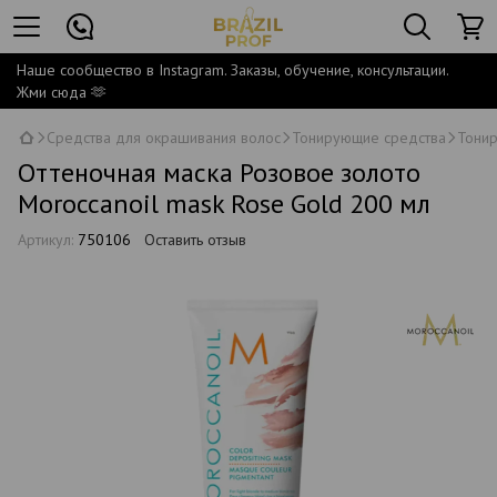
Наше сообщество в Instagram. Заказы, обучение, консультации.
Жми сюда 🫶
Средства для окрашивания волос
Тонирующие средства
Тонир
Оттеночная маска Розовое золото
Moroccanoil mask Rose Gold 200 мл
Артикул:
750106
Оставить отзыв