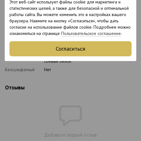
Этот веб-сайт использует файлы cookie для маркетинга и
Возраст
18+
статистических целей, а также для безопасной и оптимальной
С кератином
Нет
работы сайта. Вы можете изменить это в настройках вашего
браузера. Нажмите на кнопку «Согласиться», чтобы дать
Подходит для
Нет
согласие на использование файлов cookie. Подробнее можно
беременных
ознакомиться на странице
Пользовательское соглашение
.
Срок хранения в
12 месяцев
открытом виде
Согласиться
Состав
Смесь аминокислот, масло абрикосовых
косточек, пантенол, гидрофицированный
соевый белок
Безсульфатный
Нет
Отзывы
Добавьте первый отзыв