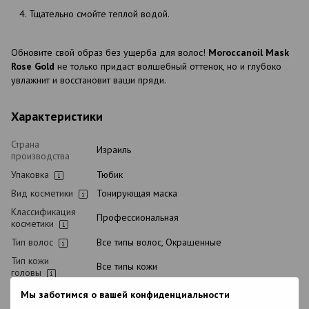
Тщательно смойте теплой водой.
Обновите свой образ без ущерба для волос!
Moroccanoil Mask
Rose Gold
не только придаст волшебный оттенок, но и глубоко
увлажнит и восстановит ваши пряди.
Характеристики
Страна
Израиль
производства
Упаковка
Тюбик
Вид косметики
Тонирующая маска
Классификация
Профессиональная
косметики
Тип волос
Все типы волос, Окрашенные
Тип кожи
Все типы кожи
головы
Назначение
Для блеска, Защита цвета волос, Питание,
Мы заботимся о вашей конфиденциальности
Тонирование, Увлажнение