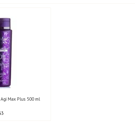
Historia rozwoju marki Agi max plus
 Agi Max Plus 500 ml
63