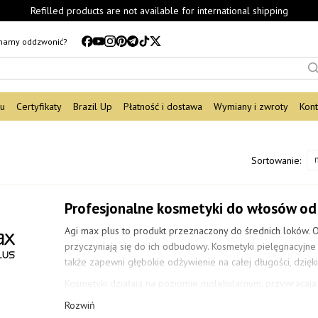
Refilled products are not available for international shipping
mamy oddzwonić?
du
Certyfikaty
Brazil Up
Płatność i dostawa
Wymiany i zwroty
Kont
Sortowanie:
Profesjonalne kosmetyki do włosów od
Agi max plus to produkt przeznaczony do średnich loków. O
przyczyniają się do ich odbudowy. Kosmetyki pielęgnacyjne 
także zapewni głębokie odżywienie na całej długości, dzię
Kosmetyki działają na poziomie molekularnym, przywracają
produktu dołączona jest szczegółowa instrukcja. Najpierw 
Rozwiń
Pomimo faktu, że kompozycja zawiera tylko naturalne składn