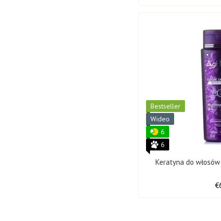
Bestseller
Wideo
6
6
Keratyna do włosów
€