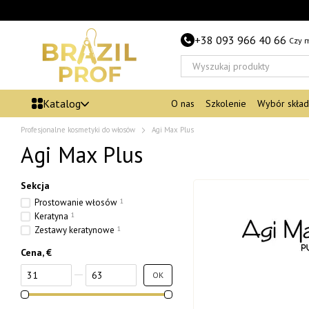
Przejdź do głównej treści
+38 093 966 40 66
Czy 
Katalog
O nas
Szkolenie
Wybór skła
Profesjonalne kosmetyki do włosów
Agi Max Plus
Agi Max Plus
Sekcja
Prostowanie włosów
1
Keratyna
1
Zestawy keratynowe
1
Cena, €
Od Cena, €
Do Cena, €
OK