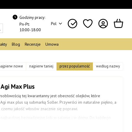
Godziny pracy:
Pol
Pn-Pt:
10:00-18:00
akty
Blog
Recenzje
Umowa
najpierw nowe
najpierw taniej
przez popularność
według nazwy
 Agi Max Plus
sobliwością tej kwarantanny jest obecność olejków, które
Agi max plus są submarką Soller. Przywróci im naturalne piękno, a
ki czemu jakość włosów znacznie się poprawi.
 najbardziej beznadziejne loki w salonie i w domu. Do każdego
warto sprawdzić tolerancję produktu na niewielkim obszarze głowy.
iki, organizm reaguje na kosmetyki indywidualnie.