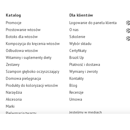
W krajach WNP keratynowe prostowanie włosów zyskało po
powodzeniem konkuruje na rynku keratynowego prostowan
Katalog
Dla klientów
Brazylia jest uważana za miejsce narodzin zabiegu keraty
Promocje
Logowanie do panelu klienta
początku XXI wieku. I szybko zyskał popularność i pozyty
Prostowanie włosów
O nas
widocznego rezultatu po pierwszym zastosowaniu. Nawet ni
Botoks dla włosów
Szkolenie
pomocą produktów zawierających keratynę.
Kompozycja do kręcenia włosów
Wybór składu
Dzięki formule wypełnionej olejkami i innymi mikroelement
Odbudowa włosów
Certyfikaty
pasma i nadadzą im naturalny połysk.
Witaminy i suplementy diety
Brazil Up
Zestawy
Płatność i dostawa
Zalety profesjonalnych kosmetyków
Szampon głęboko oczyszczający
Wymiany i zwroty
Agi max plus należy do kosmetyków profesjonalnych. Produce
Domowa pielęgnacja
Kontakty
Podczas korzystania z kosmetyków Soller wynik będzie trwa
Produkty do koloryzacji włosów
Blog
Oprócz długotrwałego efektu, zalety agi max plus obejmują n
Narzędzia
Recenzje
bardziej elastyczne i mniej się łamią. Gdy pasma są pełne 
Akcesoria
Umowa
szybko rosnąć, umożliwiając wzrost zdrowych włosów o wy
Marki
znacznie zmniejszona.
Jesteśmy w mediach
Pielęgnacja twarzy
społecznościowych
Gęstość włosów zależy również od odżywiania otrzymywan
kosmetyków ładunek użytecznych mikroelementów zostanie 