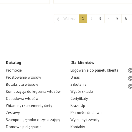
🎁
Promocje i bonusy
– oferty specjalne dla klientów BR
Wstecz
1
2
3
4
5
6
Podsumowanie
✨
Biocyte to wiodąca francuska marka nutrikosmetyków, któr
natury. To nie są zwykłe witaminy i suplementy diety – to p
młodszy, piękniejszy i zdrowszy.
Katalog
Dla klientów
Promocje
Logowanie do panelu klienta
Prostowanie włosów
O nas
Botoks dla włosów
Szkolenie
Kompozycja do kręcenia włosów
Wybór składu
Odbudowa włosów
Certyfikaty
Witaminy i suplementy diety
Brazil Up
Zestawy
Płatność i dostawa
Szampon głęboko oczyszczający
Wymiany i zwroty
Domowa pielęgnacja
Kontakty