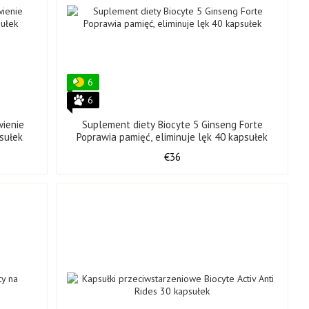
i, ceramidy, kwasy tłuszczowe omega.
daniom klinicznym.
6
do żucia.
6
nawilżenia skóry do +63%, redukcja głębokości zmarszczek do
ienie
Suplement diety Biocyte 5 Ginseng Forte
sułek
Poprawia pamięć, eliminuje lęk 40 kapsułek
acowania formuły po pakowanie.
€36
a staje się mniej elastyczna. Produkty Biocyte uzupełniają te
liniczne wykazały, że po 90 dniach liczba zmarszczek
ego o trzech masach cząsteczkowych: głęboko nawilżają,