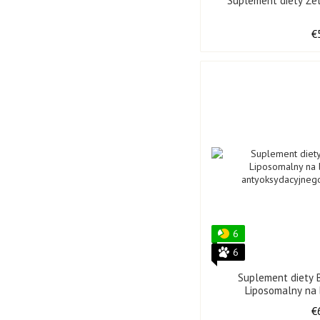
Suplement diety Żel
€
6
6
Suplement diety 
Liposomalny na
antyoksydacyjneg
€