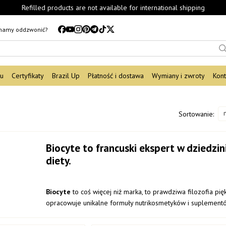
Refilled products are not available for international shipping
mamy oddzwonić?
du
Certyfikaty
Brazil Up
Płatność i dostawa
Wymiany i zwroty
Kont
Sortowanie:
Biocyte to francuski ekspert w dziedz
diety.
Biocyte
to coś więcej niż marka, to prawdziwa filozofia pi
opracowuje unikalne formuły nutrikosmetyków i suplementów
nutraceutyków przeciwstarzeniowych, oficjalnie uznanym we 