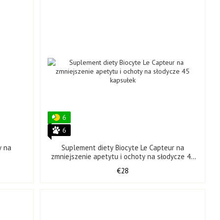
i?
ania.
technologii.
rzeniowych po suplementy witaminowe odporność.
6
6
ch celem jest poprawa stanu skóry, włosów i paznokci. W
y na
Suplement diety Biocyte Le Capteur na
ałają jedynie zewnętrznie, nutrikosmetyki działają od wewnątrz
,
zmniejszenie apetytu i ochoty na słodycze 45
kapsułek
€28
ktywne (kolagen, kwas hialuronowy, witaminy i minerały)
 inicjują procesy regeneracyjne w organizmie.