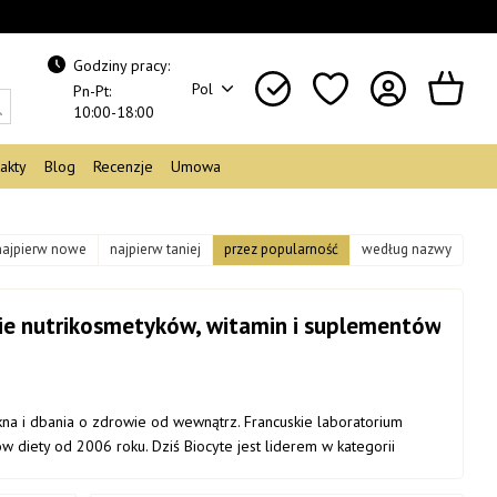
Godziny pracy:
Pol
Pn-Pt:
10:00-18:00
akty
Blog
Recenzje
Umowa
najpierw nowe
najpierw taniej
przez popularność
według nazwy
inie nutrikosmetyków, witamin i suplementów
ękna i dbania o zdrowie od wewnątrz. Francuskie laboratorium
 diety od 2006 roku. Dziś Biocyte jest liderem w kategorii
Francji i w dziesiątkach krajów na całym świecie.