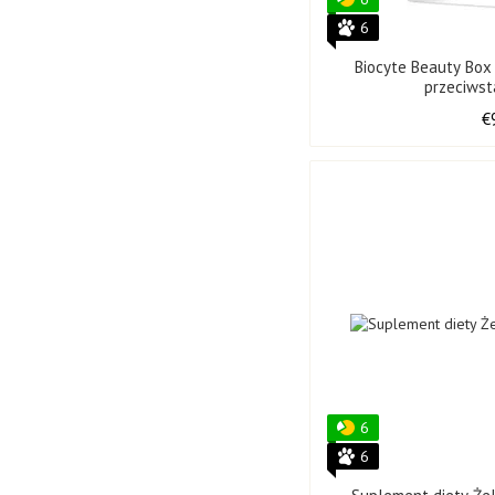
6
Biocyte Beauty Box
przeciws
€
6
6