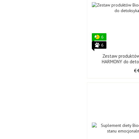
6
6
Zestaw produktó
HARMONY do detok
€