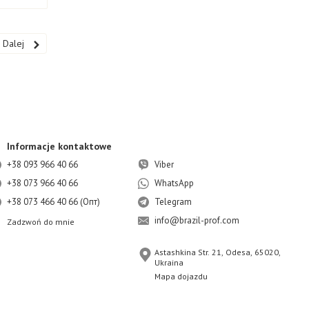
AZIL-PROF.
Dalej
a łączy w sobie najlepsze tradycje farmacji, biotechnologii i
rofesjonalna pielęgnacja od wewnątrz, dzięki której będziesz
Informacje kontaktowe
+38 093 966 40 66
Viber
+38 073 966 40 66
WhatsApp
+38 073 466 40 66 (Опт)
Telegram
info@brazil-prof.com
Zadzwoń do mnie
Astashkina Str. 21, Odesa, 65020,
Ukraina
Mapa dojazdu