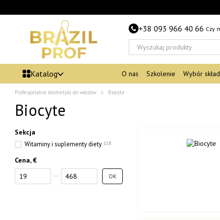
Przejdź do głównej treści
+38 093 966 40 66
Czy 
Katalog
O nas
Szkolenie
Wybór skła
Profesjonalne kosmetyki do włosów
Biocyte
Biocyte
Sekcja
Witaminy i suplementy diety
118
Cena, €
Od Cena, €
Do Cena, €
OK