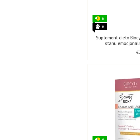
6
6
Suplement diety Bio
stanu emocjonal
€
6