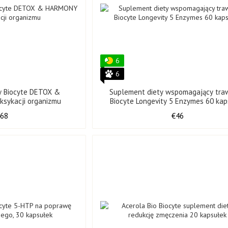
Korzyści ze stosowania produktów Biocyte
🌿
Naturalne składniki
Ekstrakty roślinne, kolagen morsk
🧬
Podstawy naukowe
– każda formuła jest poddawana ba
6
💊
Wygodne formaty
– kapsułki, proszki, napoje, witaminy 
6
⚡
Wysoka skuteczność
– udowodnione rezultaty: poprawa 
w Biocyte DETOX &
Suplement diety wspomagający traw
-22%, wzrost elastyczności skóry do +25%
.
sykacji organizmu
Biocyte Longevity 5 Enzymes 60 kap
🌍
Francuska jakość
– Kontrola na każdym etapie: od opr
468
€46
Główny Biocyt Linie
🔹 Seria przeciwstarzeniowa
Z wiekiem organizm traci kolagen i kwas hialuronowy, a skór
niedobory.
Collagen Express
– zawiera kolagen morski. Badania k
okołooczodołowych zmniejsza się o 13%.
Hyaluronic Forte 300 mg
– kapsułki kwasu hialuronow