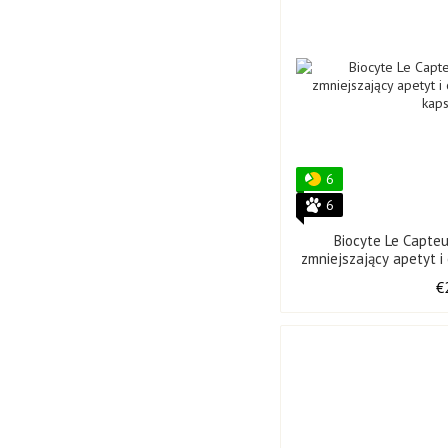
6
6
Biocyte Le Capte
zmniejszający apetyt i
kap
€