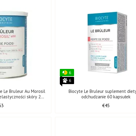
💎
Dlaczego Biocyte nazywa się marką przyszłośc
Ponad 19 lat innowacji w dziedzinie urody i zdrowia.
11 prestiżowych nagród i 2 patenty za unikalne rozwiąz
Połączenie naturalnych składników i zaawansowanej bio
Skuteczność potwierdzona badaniami klinicznymi.
Szeroka gama produktów – od kompleksów przeciwsta
6
Czym są nutrikosmetyki?
6
Nutrikosmetyki to nowa generacja suplementów diety, który
e Le Bruleur Au Morosil
Biocyte Le Bruleur suplement diet
przeciwieństwie do konwencjonalnych kosmetyków, które dzi
 elastyczności skóry 240
odchudzanie 60 kapsułek
na poziomie komórkowym.
g
63
€45
✨
Dzięki kapsułkom, proszkom, shotom i żelkom, składniki a
przedostają się do krwiobiegu, są wchłaniane przez jelita i