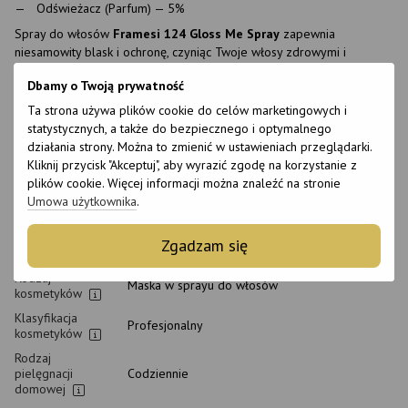
Odświeżacz (Parfum) — 5%
Spray do włosów
Framesi 124 Gloss Me Spray
zapewnia
niesamowity blask i ochronę, czyniąc Twoje włosy zdrowymi i
pięknymi.
Dbamy o Twoją prywatność
Ta strona używa plików cookie do celów marketingowych i
Cechy
statystycznych, a także do bezpiecznego i optymalnego
działania strony. Można to zmienić w ustawieniach przeglądarki.
Marka
Framesi
Kliknij przycisk "Akceptuj", aby wyrazić zgodę na korzystanie z
Kraj produkcji
Włochy
plików cookie. Więcej informacji można znaleźć na stronie
Umowa użytkownika
.
Wielkość
150 ml
Stan produktu
Nowy
Zgadzam się
Opakowanie
Flakon
Rodzaj
Maska w sprayu do włosów
kosmetyków
Klasyfikacja
Profesjonalny
kosmetyków
Rodzaj
pielęgnacji
Codziennie
domowej