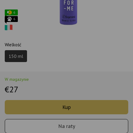
6
6
Wielkość
150 ml
W magazynie
€27
Kup
Na raty