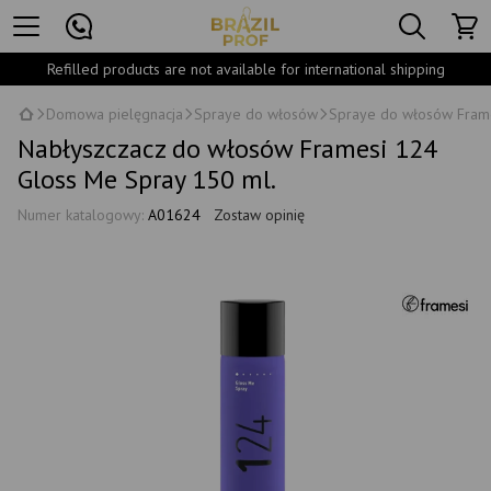
Refilled products are not available for international shipping
Domowa pielęgnacja
Spraye do włosów
Spraye do włosów Fram
Nabłyszczacz do włosów Framesi 124
Gloss Me Spray 150 ml.
Numer katalogowy:
A01624
Zostaw opinię