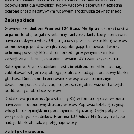
odpowiednia dla wszystkich typów włosów i zapewnia niezbędną
ochronę przed negatywnym wpływem środowiska zewnętrznego.
Zalety składu
Głównym składnikiem
Framesi 124 Gloss Me Spray
jest
ekstrakt z
arganu
. To olej bogaty w witaminy i antyoksydanty, który intensywnie
nawilża i odżywia włosy. Olej arganowy przenika w strukturę włosów,
odbudowując je od wewnątrz i zapobiegając łamliwości. Tworzy
ochronną powłokę, która chroni przed agresywnymi czynnikami
zewnętrznymi, takimi jak promieniowanie UV i zanieczyszczenia.
Kolejnym ważnym składnikiem jest
dimetikon
. Ten silikon pomaga
zablokować wilgoć i zapobiega jej utracie, nadając dodatkowy blask i
gładkość. Dimetikon chroni również włosy przed termicznym
działaniem podczas stylizacji, co jest szczególnie ważne dla często
poddawanych obróbce włosów.
Dodatkowo,
pantenol
(prowitaminy B5) w formule sprayu wspiera
nawilżenie i odbudowę struktury włosów. Poprawia teksturę, czyniąc
włosy bardziej miękkimi i podatnymi na stylizację. Dzięki połączeniu
wszystkich tych składników,
Framesi 124 Gloss Me Spray
nie tylko
nadaje blask, ale także pielęgnuje włosy.
Zalety stosowania