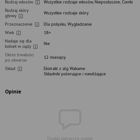
Rodzaj włosów
Wszystkie rodzaje włosów, Nieposłuszne, Cienki
Rodzaj skóry
Wszystkie rodzaje skóry
głowy
Przeznaczenie
Dla połysku, Wygładzanie
Wiek
18+
Nadaje się dla
Nie
kobiet w ciąży
Okres trwałości
12 miesięcy
po otwarciu
Skład
Ekstrakt z alg Wakame
Składniki polerujące i nawilżające
Opinie
Dodaj pierwszą opinię