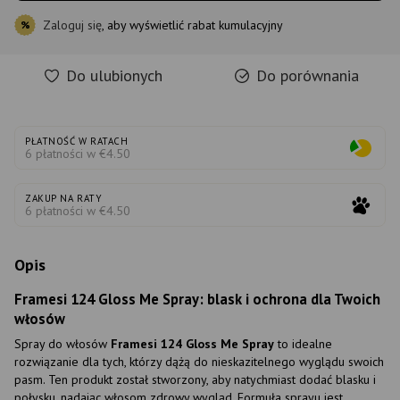
Zaloguj się
, aby wyświetlić rabat kumulacyjny
%
Do ulubionych
Do porównania
PŁATNOŚĆ W RATACH
6 płatności w €4.50
ZAKUP NA RATY
6 płatności w €4.50
Opis
Framesi 124 Gloss Me Spray: blask i ochrona dla Twoich
włosów
Spray do włosów
Framesi 124 Gloss Me Spray
to idealne
rozwiązanie dla tych, którzy dążą do nieskazitelnego wyglądu swoich
pasm. Ten produkt został stworzony, aby natychmiast dodać blasku i
połysku, nadając włosom zdrowy wygląd. Formuła sprayu jest