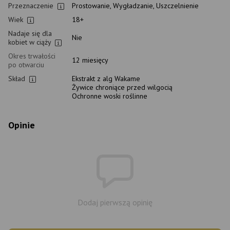
Przeznaczenie
Prostowanie, Wygładzanie, Uszczelnienie
Wiek
18+
Nadaje się dla
Nie
kobiet w ciąży
Okres trwałości
12 miesięcy
po otwarciu
Skład
Ekstrakt z alg Wakame
Żywice chroniące przed wilgocią
Ochronne woski roślinne
Opinie
Dodaj pierwszą opinię