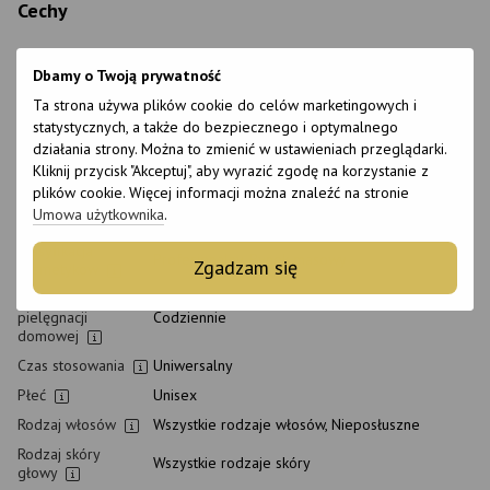
Cechy
Marka
Framesi
Dbamy o Twoją prywatność
Kraj produkcji
Włochy
Ta strona używa plików cookie do celów marketingowych i
Wielkość
80 ml
statystycznych, a także do bezpiecznego i optymalnego
Stan produktu
Nowy
działania strony. Można to zmienić w ustawieniach przeglądarki.
Kliknij przycisk "Akceptuj", aby wyrazić zgodę na korzystanie z
Opakowanie
Słoik
plików cookie. Więcej informacji można znaleźć na stronie
Rodzaj
Wosk do włosów
Umowa użytkownika
.
kosmetyków
Klasyfikacja
Profesjonalny, Rynek masowy
Zgadzam się
kosmetyków
Rodzaj
pielęgnacji
Codziennie
domowej
Czas stosowania
Uniwersalny
Płeć
Unisex
Rodzaj włosów
Wszystkie rodzaje włosów, Nieposłuszne
Rodzaj skóry
Wszystkie rodzaje skóry
głowy