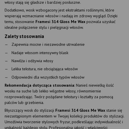
włosy stają się gładsze i bardziej posłuszne.
Dodatkowo, wosk wzbogacony jest ekstraktami roślinnymi, które
wspierają wzmacnianie włosów i nadają im zdrowy wygląd. Dzięki
temu, stosowanie
Framesi 314 Gloss Me Wax
pozwala uzyskać
idealne połączenie stylu i pielęgnacji włosów.
Zalety stosowania
Zapewnia mocne i niezawodne utrwalenie
Nadaje włosom intensywny blask
Nawilża i odżywia włosy
Lekka tekstura, nie obciążająca włosów
Odpowiedni dla wszystkich typów włosów
Rekomendacja dotycząca stosowania
: Nanieś niewielką ilość
wosku na suche lub lekko wilgotne włosy, równomiernie
rozprowadzając. Twórz pożądane tekstury i kształty za pomocą
palców lub grzebienia.
Błyszczący wosk do stylizacji
Framesi 314 Gloss Me Wax
stanie się
niezastąpionym elementem w Twojej kolekcji produktów do stylizacji.
Umożliwia tworzenie stylowych fryzur, podkreślając indywidualność i
unikalność każdego stylu. Profesjonalna jakość i właściwości