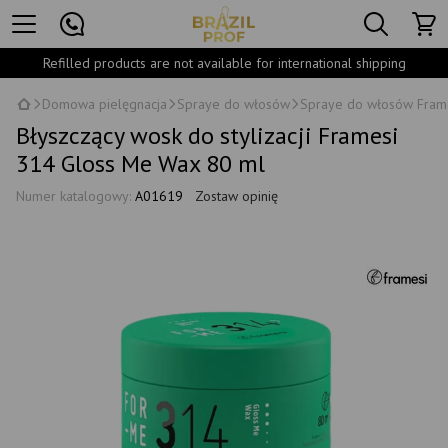
Refilled products are not available for international shipping
Domowa pielęgnacja
Spraye do włosów
Spraye do włosów Fram
Błyszczący wosk do stylizacji Framesi
314 Gloss Me Wax 80 ml
Numer katalogowy:
A01619
Zostaw opinię