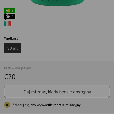
6
6
Wielkość
80 ml
Brak w magazynie
€20
Daj mi znać, kiedy będzie dostępny
Zaloguj się
, aby wyświetlić rabat kumulacyjny
%