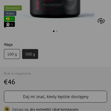
Bestseller
Wideo
6
6
Waga
100 g
500 g
Brak w magazynie
€46
Daj mi znać, kiedy będzie dostępny
Zaloguj się
, aby wyświetlić rabat kumulacyjny
%