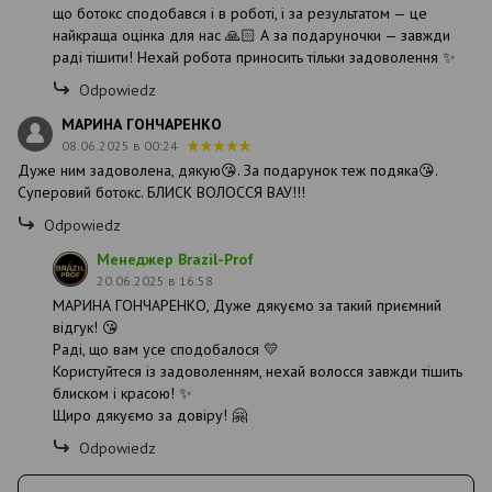
що ботокс сподобався і в роботі, і за результатом — це
найкраща оцінка для нас 🙏🏻 А за подаруночки — завжди
раді тішити! Нехай робота приносить тільки задоволення ✨
Odpowiedz
МАРИНА ГОНЧАРЕНКО
08.06.2025 в 00:24
Дуже ним задоволена, дякую😘. За подарунок теж подяка😘.
Суперовий ботокс. БЛИСК ВОЛОССЯ ВАУ!!!
Odpowiedz
Менеджер Brazil-Prof
20.06.2025 в 16:58
МАРИНА ГОНЧАРЕНКО, Дуже дякуємо за такий приємний
відгук! 😘
Раді, що вам усе сподобалося 💛
Користуйтеся із задоволенням, нехай волосся завжди тішить
блиском і красою! ✨
Щиро дякуємо за довіру! 🤗
Odpowiedz