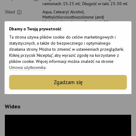
ramionach: 15-25 ml; Długość w talii: 25-30 ml
Skład
Aqua, Cetearyl Alcohol,
Methylchloroisothiazolinone (and)
Methylisothiazolinone, Ceteareth-20,
Hydrolyzed Keratin, Hydrolyzed Corn Protein,
Dbamy o Twoją prywatność
Hydrolyzed Soy Protein, Threonine, Serine,
Ta strona używa plików cookie do celów marketingowych i
Alanine, Arginine, Proline, Aspartic Acid,
Isoleucine, Leucine, Argania Spinosa Kernel Oil,
statystycznych, a także do bezpiecznego i optymalnego
Macadamia Ternifolia Seed Oil, Isopropyl
działania strony. Można to zmienić w ustawieniach przeglądarki.
Palmitate, EDTA, BHT, Cetrimonium Chloride,
Kliknij przycisk "Akceptuj", aby wyrazić zgodę na korzystanie z
PEG-90M, Cyclopentasiloxane, Dimethicone,
plików cookie. Więcej informacji można znaleźć na stronie
Dimethiconol, Cinnamomum Zeylanicum Bark
Umowa użytkownika
.
Extract, Acorus Calamus Root Extract, Tamarindus
Indica Fruit Extract, Shea Butter Cetyl Esters,
Citrullus Lanatus (Watermelon) Seed Oil, Manihot
Zgadzam się
Utilissima Leaf Extract, Boswellia Serrata Resin
Extract, Lactic Acid, Parfum
Wideo