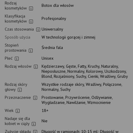
Rodzaj
Botox dla włosów
kosmetyków
Klasyfikacja
Profesjonalny
kosmetyków
Czas stosowania
Uniwersalny
Sposób użycia
W technologii gorącej i zimnej
Stopień
Średnia fala
prostowania
Płeć
Unisex
Rodzaj włosów
Kędzierzawy, Gęste, Fatty, Kruchy, Naturalny,
Nieposłuszne, Normalny, Kolorowy, Uszkodzony,
Blond, Rozjaśniony, Suchy, Cienki, Wrażliwy, Gruby
Rodzaj skóry
Wszystkie rodzaje skóry, Wrażliwy, Połączone,
głowy
Normalny, Suchy
Przeznaczenie
Prostowanie, Przywrócenie, Odżywianie,
Wygładzanie, Nawilżanie, Wzmocnienie
Wiek
18+
Nadaje się dla
Nie
kobiet w ciąży
Zużycie składu
Długość w ramionach: 10-15 ml; Długość w