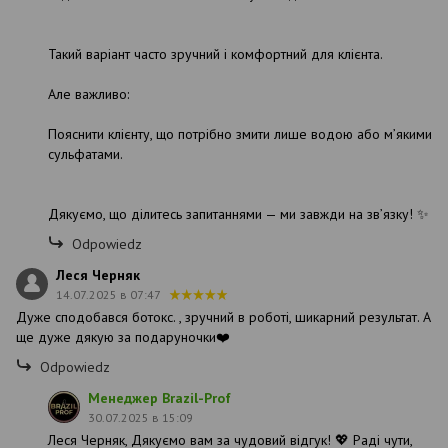
Такий варіант часто зручний і комфортний для клієнта.
Але важливо:
Пояснити клієнту, що потрібно змити лише водою або м’якими
сульфатами.
Дякуємо, що ділитесь запитаннями — ми завжди на зв’язку! ✨
Odpowiedz
Леся Черняк
14.07.2025 в 07:47
Дуже сподобався ботокс. , зручний в роботі, шикарний результат. А
ще дуже дякую за подаруночки❤️
Odpowiedz
Менеджер Brazil-Prof
30.07.2025 в 15:09
Леся Черняк, Дякуємо вам за чудовий відгук! 💖 Раді чути,