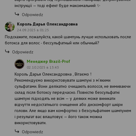
інструкції — тоді ефект буде максимальний ✨
Odpowiedz
Король Дарья Олександровна
24.09.2025 в 01:25
Подскажите, пожалуйста, какой шампунь лучше использовать после
ботокса для волос - бессульфатный или обычный?
Odpowiedz
Менеджер Brazil-Prof
02.10.2025 в 13:43
Король Дарья Олександровна , Вітаємо !
Рекомендуємо використовувати шампуні з м’якими
сульфатами. Вони делікатно очищають волосся, не вимиваючи
склад після ботоксу передчасно. Повністю безсульфатні
шампуні підходять не всім — у деяких може виникати
відчуття недостатнього очищення або дискомфорт шкіри
голови. Але якщо вам комфортно з безсульфатним шампунем
і результат вас влаштовує — його також можна
використовувати.
Odpowiedz