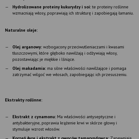
Hydrolizowane proteiny kukurydzy i soi:
te proteiny roślinne
wzmacniają włosy, poprawiają ich strukturę i zapobiegają łamaniu.
Naturalne oleje:
Olej arganowy:
wzbogacony przeciwutleniaczami i kwasami
tłuszczowymi, które głęboko nawilżają i odżywiają włosy,
pozostawiając je miękkie i lśniące.
Olej makadamia:
ma silne właściwości nawilżające i pomaga
zatrzymać wilgoć we włosach, zapobiegając ich przesuszeniu.
Ekstrakty roślinne:
Ekstrakt z cynamonu:
Ma właściwości antyseptyczne i
antybakteryjne, poprawia krążenie krwi w skórze głowy i
stymuluje wzrost włosów.
Korzeń Ayre i ekstrakt z owoców tamaryndowca:
Zapewniają