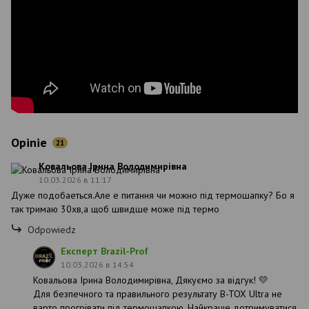
Opinie
21
Ковальова Ірина Володимирівна
10.03.2026 в 11:17
Дуже подобаеться.Але е питання чи можно під термошапку? Бо я
так тримаю 30хв,а щоб швидше може під термо
Odpowiedz
Експерт Brazil-Prof
10.03.2026 в 14:54
Ковальова Ірина Володимирівна, Дякуємо за відгук! 💛
Для безпечного та правильного результату B-TOX Ultra не
варто прогрівати під термошапкою. Найкраще дотримуватися