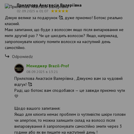
Прилєпова Анастасія Валеріївна
02.09.2025 в 01:07
Дякую велике за подарунок 🥰, дуже приємно! Ботокс реально
класний.
Маю запитання, що буде з волоссям якщо після випарювання не
мити другий раз ? Чи це шкодить волоссю? Якщо, наприклад,
запропонувати клієнту помити волосся на наступний день
самостійно.
Odpowiedz
Менеджер Brazil-Prof
08.09.2025 в 13:21
Прилєпова Анастасія Валеріївна , Дякуємо вам за чудовий
відгук! 🥰
Раді, що ботокс вам сподобався — це завжди приємно чути
💛
Щодо вашого запитання:
Якщо для клієнта немає проблем із чутливістю шкіри голови
чи алергією, то можна залишити склад на волоссі після
випаровування й запропонувати самостійно змити через 3
години або як ви пишите на наступний день !