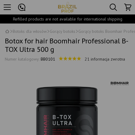
Refilled products are not available for international shipping
Botoks dla włosów
Gorący botoks
Gorący botoks Boomhair Profes
Botox for hair Boomhair Professional B-
TOX Ultra 500 g
Numer katalogowy:
BB0101
21 informacja zwrotna