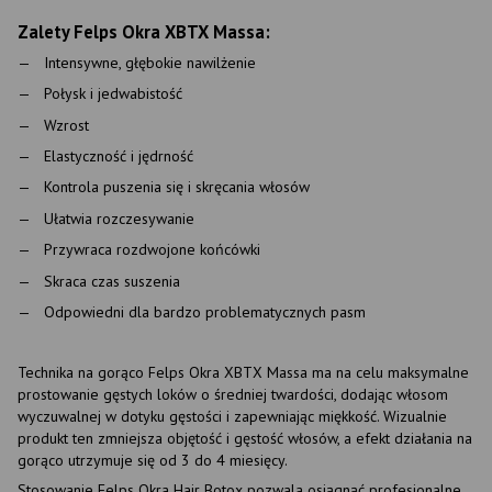
Zalety Felps Okra XBTX Massa:
Intensywne, głębokie nawilżenie
Połysk i jedwabistość
Wzrost
Elastyczność i jędrność
Kontrola puszenia się i skręcania włosów
Ułatwia rozczesywanie
Przywraca rozdwojone końcówki
Skraca czas suszenia
Odpowiedni dla bardzo problematycznych pasm
Technika na gorąco Felps Okra XBTX Massa ma na celu maksymalne
prostowanie gęstych loków o średniej twardości, dodając włosom
wyczuwalnej w dotyku gęstości i zapewniając miękkość. Wizualnie
produkt ten zmniejsza objętość i gęstość włosów, a efekt działania na
gorąco utrzymuje się od 3 do 4 miesięcy.
Stosowanie Felps Okra Hair Botox pozwala osiągnąć profesjonalne