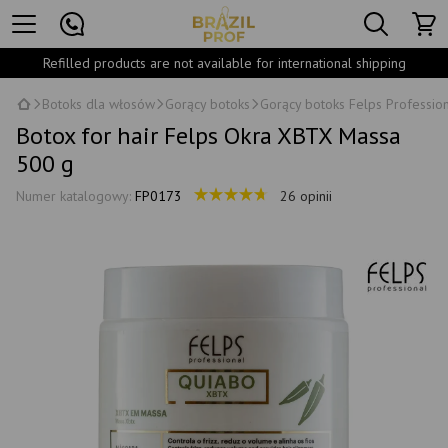
Refilled products are not available for international shipping
Botoks dla włosów
Gorący botoks
Gorący botoks Felps Professio
Botox for hair Felps Okra XBTX Massa
500 g
Numer katalogowy:
FP0173
26 opinii