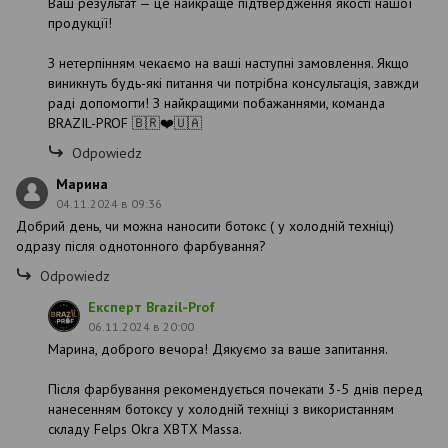
Ваш результат — це найкраще підтвердження якості нашої
продукції!
З нетерпінням чекаємо на ваші наступні замовлення. Якщо
виникнуть будь-які питання чи потрібна консультація, завжди
раді допомогти! З найкращими побажаннями, команда
BRAZIL-PROF 🇧🇷❤️🇺🇦
Odpowiedz
Марина
04.11.2024 в 09:36
Добрий день, чи можна наносити ботокс ( у холодній техніці)
одразу після однотонного фарбування?
Odpowiedz
Експерт Brazil-Prof
06.11.2024 в 20:00
Марина, доброго вечора! Дякуємо за ваше запитання.
Після фарбування рекомендується почекати 3-5 днів перед
нанесенням ботоксу у холодній техніці з використанням
складу Felps Okra XBTX Massa.