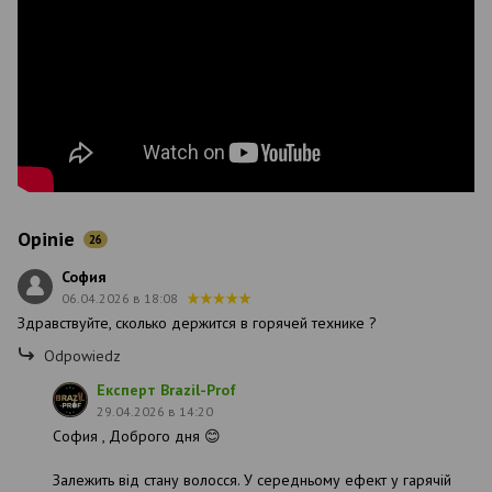
Opinie
26
София
06.04.2026 в 18:08
Здравствуйте, сколько держится в горячей технике ?
Odpowiedz
Експерт Brazil-Prof
29.04.2026 в 14:20
София , Доброго дня 😊
Залежить від стану волосся. У середньому ефект у гарячій