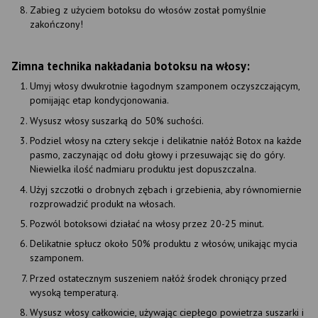
Zabieg z użyciem botoksu do włosów został pomyślnie
zakończony!
Zimna technika nakładania botoksu na włosy:
Umyj włosy dwukrotnie łagodnym szamponem oczyszczającym,
pomijając etap kondycjonowania.
Wysusz włosy suszarką do 50% suchości.
Podziel włosy na cztery sekcje i delikatnie nałóż Botox na każde
pasmo, zaczynając od dołu głowy i przesuwając się do góry.
Niewielka ilość nadmiaru produktu jest dopuszczalna.
Użyj szczotki o drobnych zębach i grzebienia, aby równomiernie
rozprowadzić produkt na włosach.
Pozwól botoksowi działać na włosy przez 20-25 minut.
Delikatnie spłucz około 50% produktu z włosów, unikając mycia
szamponem.
Przed ostatecznym suszeniem nałóż środek chroniący przed
wysoką temperaturą.
Wysusz włosy całkowicie, używając ciepłego powietrza suszarki i