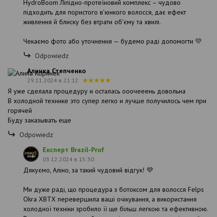
HydroBoom Ліпідно-протеїновий комплекс – чудово
підходить для пористого в’юнкого волосся, дає ефект
живлення й блиску без втрати об'єму та хвилі.
Чекаємо фото або уточнення — будемо раді допомогти 💛
Odpowiedz
Алинка Степченко
29.11.2024 в 21:12
Я уже сделала процедуру и осталась ооочееень довольна
В холодной технике это супер легко и лучше получилось чем при
горячей
Буду заказывать еще
Odpowiedz
Експерт Brazil-Prof
03.12.2024 в 15:30
Дякуємо, Аліно, за такий чудовий відгук! 💜
Ми дуже раді, що процедура з ботоксом для волосся Felps
Okra XBTX перевершила ваші очікування, а використання
холодної техніки зробило її ще більш легкою та ефективною.