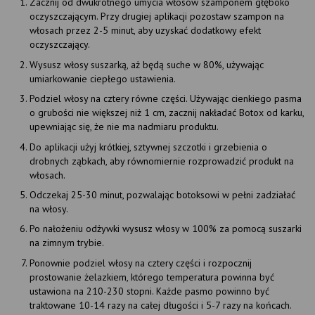
Zacznij od dwukrotnego umycia włosów szamponem głęboko
oczyszczającym. Przy drugiej aplikacji pozostaw szampon na
włosach przez 2-5 minut, aby uzyskać dodatkowy efekt
oczyszczający.
Wysusz włosy suszarką, aż będą suche w 80%, używając
umiarkowanie ciepłego ustawienia.
Podziel włosy na cztery równe części. Używając cienkiego pasma
o grubości nie większej niż 1 cm, zacznij nakładać Botox od karku,
upewniając się, że nie ma nadmiaru produktu.
Do aplikacji użyj krótkiej, sztywnej szczotki i grzebienia o
drobnych ząbkach, aby równomiernie rozprowadzić produkt na
włosach.
Odczekaj 25-30 minut, pozwalając botoksowi w pełni zadziałać
na włosy.
Po nałożeniu odżywki wysusz włosy w 100% za pomocą suszarki
na zimnym trybie.
Ponownie podziel włosy na cztery części i rozpocznij
prostowanie żelazkiem, którego temperatura powinna być
ustawiona na 210-230 stopni. Każde pasmo powinno być
traktowane 10-14 razy na całej długości i 5-7 razy na końcach.