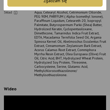
Zgadzam się
Zużycie składu
Długość w ramionach: 10-15 ml; Długość w
ramionach: 15-25 ml; Długość w talii: 25-30 ml
Skład
Aqua, Cetearyl Alcohol, Cetrimonium Chloride,
PEG 90M, PARFFUM ( Alpha-Isomethyl Ionone),
Paraffinum Liquidum, Ceteareth-20, Isopropyl
Palmitate, Butyrospermum Parkii (Shea) Butter,
Hydrolized Keratin, Cyclopentasiloxane,
Dimethicone, Tamarindus Indica Fruit Extract,
EDTA, Macadamia Ternifolia Seed Oil, Argania
Spinosa Kernel Oil, Abelmoschus Esculentus Fruit
Extract, Cinnamomum Zeylanicum Bark Extract,
Acorus Calamus Root Extract, Commiphora
Myrrha Resin Extract, Olea Europaea (Olive) Fruit
Oil, Citric Acid, BHT, Hydrolyzed Wheat Protein,
Hydrolyzed Soy Protein, Threonine,
Carbocysteine, Serine, Glutamic Acid,
Methylchloroisothiazolinone/
Methylisothiazolinone.
Wideo