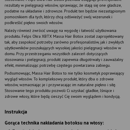
rezultaty w pielęgnacji włosów, sprawiając, że stają się one gładsze,
podatne na układanie i zdrowsze. Produkt ten będzie niezastąpionym
pomocnikiem dla tych, którzy chcą odświeżyć swój wizerunek i
podkreślić piękno swoich włosów.
Należy również zwrócić uwagę na wygodę i łatwość użytkowania
produktu. Felps Okra XBTX Massa Hair Botox został zaprojektowany
tak, aby zaspokoić potrzeby zarówno profesjonalistów, jak i zwykłych
użytkowników poszukujących wysokiej jakości pielęgnacji włosów w
domu. Przy przestrzeganiu wszystkich zaleceń dotyczących
stosowania i pielęgnacji, produkt zapewnia długotrwały i zauważalny
efekt, minimalizując potrzebę częstego powtarzania zabiegu.
Podsumowując, Massa Hair Botox to nie tylko kosmetyk poprawiający
wygląd włosów. To kompleksowy produkt, który dba o zdrowie
włosów, wzmacniając je i przywracając im naturalne piękno i siłę.
Stosowanie tego produktu pozwoli Ci uzyskać gładkie, lśniące i
zdrowe włosy, które będą cieszyć Cię swoim wyglądem i kondycją.
Instrukcja
Gorąca technika nakładania botoksu na włosy: