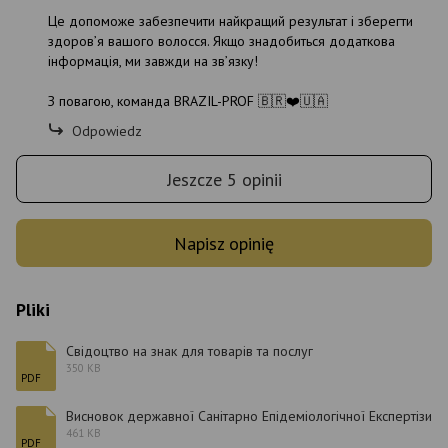
Це допоможе забезпечити найкращий результат і зберегти
здоров’я вашого волосся. Якщо знадобиться додаткова
інформація, ми завжди на зв’язку!
З повагою, команда BRAZIL-PROF 🇧🇷❤️🇺🇦
Odpowiedz
Jeszcze 5 opinii
Napisz opinię
Pliki
Свідоцтво на знак для товарів та послуг
350 KB
PDF
Висновок державної Санітарно Епідеміологічної Експертізи
461 KB
PDF