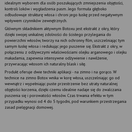
idealnym wyborem dla osób poszukujących zmniejszenia objętości,
kontroli loków i wygładzenia pasm. Jego formuła głęboko
odbudowuje strukturę włosa i chroni jego łuskę przed negatywnym
wpływem czynników zewnętrznych.
Głównym składnikiem aktywnym Botoxu jest ekstrakt z okry, który
dzięki swojej unikalnej zdolności do ścisłego przylegania do
powierzchni włosów, tworzy na nich ochronny film, uszczelniając tym
samym łuskę włosa i redukując jego puszenie się. Ekstrakt z okry, w
połączeniu z odżywczymi właściwościami olejku arganowego i olejku
makadamia, zapewnia intensywne odżywienie i nawilżenie,
przywracając włosom ich naturalny blask i siłę.
Produkt oferuje dwie techniki aplikacji - na zimno i na gorąco. W
technice na zimno Botox wnika w korę włosa, uszczelniając go od
wewnątrz i wypełniając puste przestrzenie bez utraty naturalnej
objętości korzenia, dzięki czemu idealnie nadaje się do zwalczania
puszenia się i porowatości włosów. Czas trwania efektu w tym
przypadku wynosi od 4 do 5 tygodni, pod warunkiem przestrzegania
zasad pielęgnacji domowej.