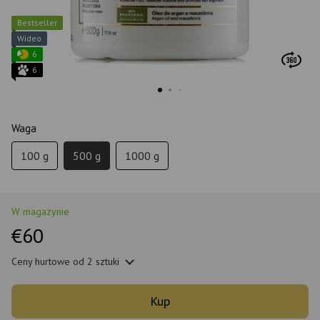
Bestseller
Wideo
6
6
Waga
100 g
500 g
1000 g
W magazynie
€60
Ceny hurtowe
od 2 sztuki
Kup