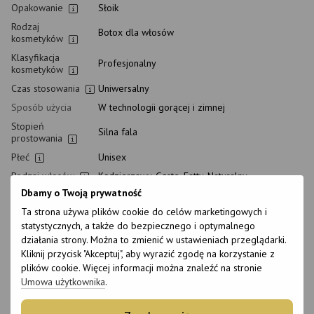
Opakowanie
Słoik
Rodzaj
Botox dla włosów
kosmetyków
Klasyfikacja
Profesjonalny
kosmetyków
Czas stosowania
Uniwersalny
Sposób użycia
W technologii gorącej i zimnej
Stopień
Silna fala
prostowania
Płeć
Unisex
Rodzaj włosów
Kędzierzawy, Gęste, Fatty, Naturalny,
Nieposłuszne, Normalny, Cienki, Gruby
Dbamy o Twoją prywatność
Rodzaj skóry
Wszystkie rodzaje skóry, Wrażliwy, Połączone,
Ta strona używa plików cookie do celów marketingowych i
głowy
Normalny, Suchy
statystycznych, a także do bezpiecznego i optymalnego
Przeznaczenie
Prostowanie, Wygładzanie, Nawilżanie,
działania strony. Można to zmienić w ustawieniach przeglądarki.
Wzmocnienie
Kliknij przycisk "Akceptuj", aby wyrazić zgodę na korzystanie z
plików cookie. Więcej informacji można znaleźć na stronie
Wiek
18+
Umowa użytkownika
.
Nadaje się dla
Nie
kobiet w ciąży