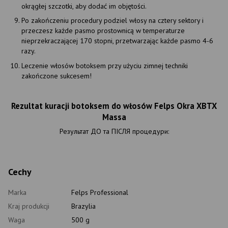
okrągłej szczotki, aby dodać im objętości.
Po zakończeniu procedury podziel włosy na cztery sektory i
przeczesz każde pasmo prostownicą w temperaturze
nieprzekraczającej 170 stopni, przetwarzając każde pasmo 4-6
razy.
Leczenie włosów botoksem przy użyciu zimnej techniki
zakończone sukcesem!
Rezultat kuracji botoksem do włosów Felps Okra XBTX
Massa
Результат ДО та ПІСЛЯ процедури:
Cechy
Marka
Felps Professional
Kraj produkcji
Brazylia
Waga
500 g