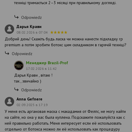
техніці тримається 2–3 місяці при правильному догляді.
Odpowiedz
Дарья Крави
08.02.2026 в 07:04
Добрий день! Скажіть будь ласка чи можна нанести підкладку rp
premium а потім зробити ботокс цим складником в гарячій техніці?
Odpowiedz
Менеджер Brazil-Prof
17.02.2026 в 11:42
Дарья Крави , вітаю !
так , звичайно )
Odpowiedz
Anna Gefnere
02.09.2025 в 17:19
У меня есть аргановая маска с макадамия от Фелпс, не могу найти
на сайте, но она у вас была куплена. Подскажите пожалуйста как с
ней правильно работать. Меня интересует если её использовать
отдельно от ботокса можно ли её использовать как процедуру