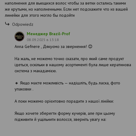
наполнения для вьющихся волос чтобы за ветки остались такими
же крутыми, но наполненными. Если нет подскажите что из вашей
линейки для этого могло бы подойти
Odpowiedz
Менеджер Brazil-Prof
08.09.2025 в 13:18
Anna Gefnere , Дякуємо за звернення! 😊
На жаль, не можемо точно сказати, про який саме продукт
ідеться, оскільки в нашому асортименті була лише кератинова
система з макадамією.
🔸 Якщо маєте можливість — надішліть, будь ласка, фото
упаковки .
А поки можемо орієнтовно порадити з нашої лінійки:
Якщо хочете зберегти форму кучерів, але при цьому
підживити й ущільнити волосся, зверніть увагу на: