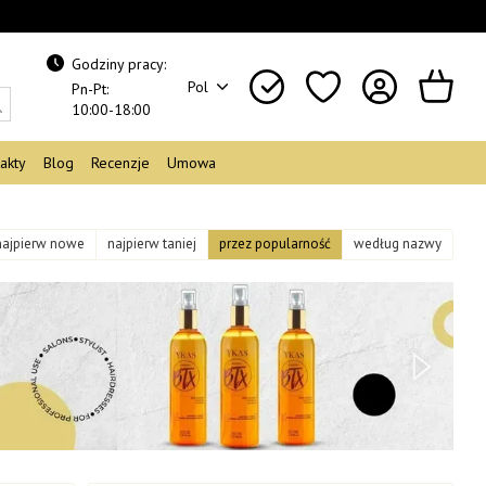
Godziny pracy:
Pol
Pn-Pt:
10:00-18:00
akty
Blog
Recenzje
Umowa
najpierw nowe
najpierw taniej
przez popularność
według nazwy