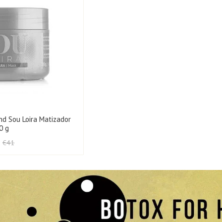
nd Sou Loira Matizador
0 g
€41