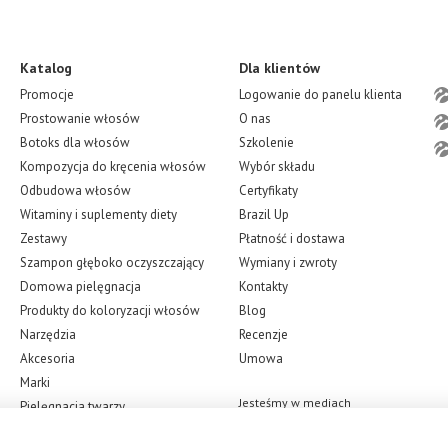
Katalog
Dla klientów
Promocje
Logowanie do panelu klienta
Prostowanie włosów
O nas
Botoks dla włosów
Szkolenie
Kompozycja do kręcenia włosów
Wybór składu
Odbudowa włosów
Certyfikaty
Witaminy i suplementy diety
Brazil Up
Zestawy
Płatność i dostawa
Szampon głęboko oczyszczający
Wymiany i zwroty
Domowa pielęgnacja
Kontakty
Produkty do koloryzacji włosów
Blog
Narzędzia
Recenzje
Akcesoria
Umowa
Marki
Jesteśmy w mediach
Pielęgnacja twarzy
społecznościowych