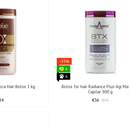
−35%
6
6
oca Hair Botox 1 kg
Botox for hair Radiance Plus Agi M
Capilar 900 g
84
€36
€55