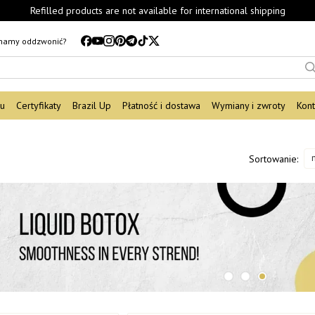
Refilled products are not available for international shipping
mamy oddzwonić?
du
Certyfikaty
Brazil Up
Płatność i dostawa
Wymiany i zwroty
Kont
Sortowanie: