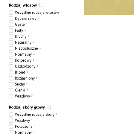
Rodzaj włosów
Wszystkie rodzaje włosów
1
Kędzierzawy
3
Gęste
4
Fatty
3
Kruchy
3
Naturalny
2
Nieposłuszne
3
Normalny
2
Kolorowy
3
Uszkodzony
4
Blond
4
Rozjaśniony
3
Suchy
4
Cienki
4
Wrażliwy
3
Etniczny
0
Rodzaj skóry głowy
Gruby
2
Porowaty
3
Wszystkie rodzaje skóry
4
Wrażliwy
4
Połączone
4
Normalny
4