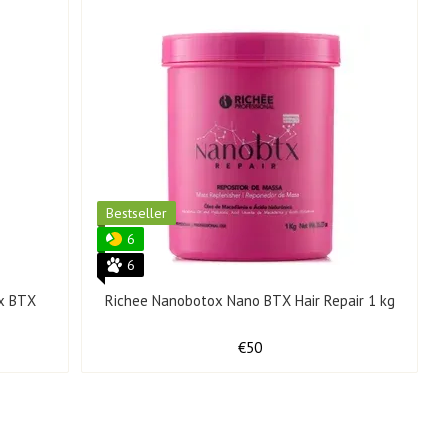
Bestseller
6
6
ax BTX
Richee Nanobotox Nano BTX Hair Repair 1 kg
€50