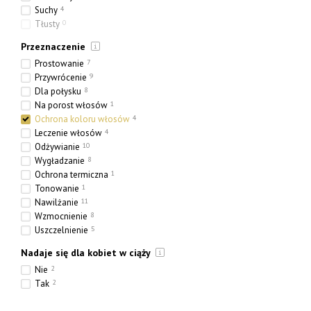
Suchy
4
Tłusty
0
Przeznaczenie
Prostowanie
7
Przywrócenie
9
Dla połysku
8
Na porost włosów
1
Ochrona koloru włosów
4
Leczenie włosów
4
Odżywianie
10
Wygładzanie
8
Ochrona termiczna
1
Tonowanie
1
Nawilżanie
11
Wzmocnienie
8
Uszczelnienie
5
Nadaje się dla kobiet w ciąży
Nie
2
Tak
2