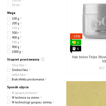
250 ml
50 ml
0
Waga
100 g
3
200 g
2
250 g
0
300 г
1
−10%
400 g
2
500 g
0
6
900 g
1
6
1000 g
2
Hair botox Felps Xblo
Stopień prostowania
30
Silna fala
0
€37
Średnia fala
2
Lekka fala
0
Brak efektu prostowania
2
Sposób użycia
W gorącej technice
0
W technice na zimno
2
W technologii gorącej i zimnej
2