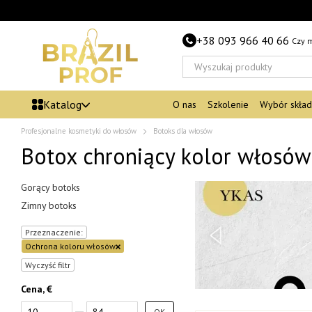
Przejdź do głównej treści
+38 093 966 40 66
Czy 
Katalog
O nas
Szkolenie
Wybór skła
Profesjonalne kosmetyki do włosów
Botoks dla włosów
Botox chroniący kolor włosów
Gorący botoks
Zimny botoks
Przeznaczenie:
Ochrona koloru włosów
Wyczyść filtr
Cena, €
Od Cena, €
Do Cena, €
OK