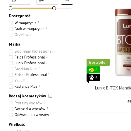
Dostępność
W magazynie
3
Brak w magazynie
1
Oczekiwane
0
Marka
Boomhair Professional
0
Felps Professional
1
Bestseller
Lunix Professional
1
Brazilian Nuts
0
6
Richee Professional
1
6
Ykas
0
Radiance Plus
1
Lunix B-TOX Mandi
Rodzaj kosmetyków
€
Proteiny włosów
0
Botox dla włosów
3
Odżywka do włosów
1
Wielkość
0