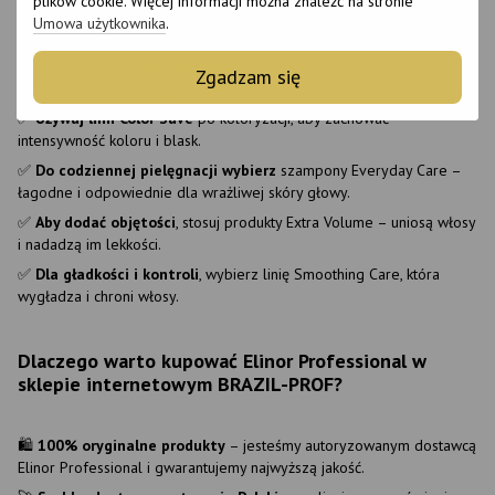
plików cookie. Więcej informacji można znaleźć na stronie
efekt?
Umowa użytkownika
.
✅
Wybierz profesjonalne farby
ElinorFive lub ElinorFive Ultra dla
Zgadzam się
trwałego koloru i pielęgnacji włosów.
✅
Używaj linii Color Save
po koloryzacji, aby zachować
intensywność koloru i blask.
✅
Do codziennej pielęgnacji wybierz
szampony Everyday Care –
łagodne i odpowiednie dla wrażliwej skóry głowy.
✅
Aby dodać objętości
, stosuj produkty Extra Volume – uniosą włosy
i nadadzą im lekkości.
✅
Dla gładkości i kontroli
, wybierz linię Smoothing Care, która
wygładza i chroni włosy.
Dlaczego warto kupować Elinor Professional w
sklepie internetowym BRAZIL-PROF?
🛍
100% oryginalne produkty
– jesteśmy autoryzowanym dostawcą
Elinor Professional i gwarantujemy najwyższą jakość.