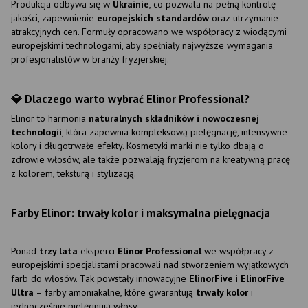
Produkcja odbywa się w
Ukrainie
, co pozwala na pełną kontrolę
jakości, zapewnienie
europejskich standardów
oraz utrzymanie
atrakcyjnych cen. Formuły opracowano we współpracy z wiodącymi
europejskimi technologami, aby spełniały najwyższe wymagania
profesjonalistów w branży fryzjerskiej.
💎
Dlaczego warto wybrać Elinor Professional?
Elinor to harmonia
naturalnych składników i nowoczesnej
technologii
, która zapewnia kompleksową pielęgnację, intensywne
kolory i długotrwałe efekty. Kosmetyki marki nie tylko dbają o
zdrowie włosów, ale także pozwalają fryzjerom na kreatywną pracę
z kolorem, teksturą i stylizacją.
Farby Elinor: trwały kolor i maksymalna pielęgnacja
Ponad
trzy lata
eksperci
Elinor Professional
we współpracy z
europejskimi specjalistami pracowali nad stworzeniem wyjątkowych
farb do włosów. Tak powstały innowacyjne
ElinorFive
i
ElinorFive
Ultra
– farby amoniakalne, które gwarantują
trwały kolor
i
jednocześnie pielęgnują włosy.