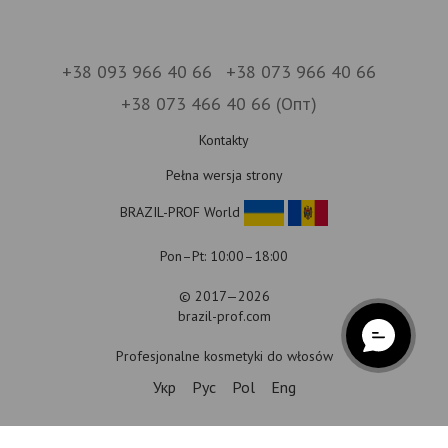
+38 093 966 40 66
+38 073 966 40 66
+38 073 466 40 66 (Опт)
Kontakty
Pełna wersja strony
BRAZIL-PROF World
Pon–Pt: 10:00–18:00
© 2017—2026
brazil-prof.com
Profesjonalne kosmetyki do włosów
Укр
Рус
Pol
Eng