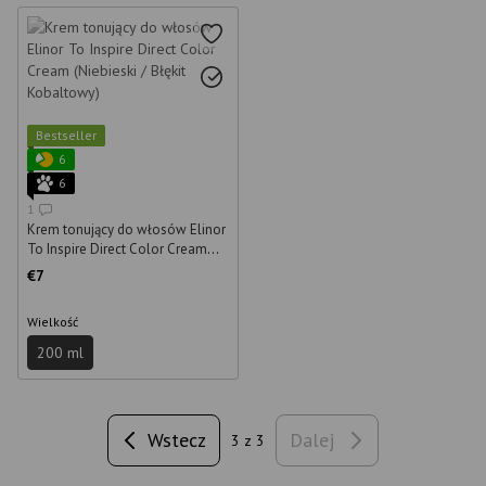
Bestseller
6
6
1
Krem tonujący do włosów Elinor
To Inspire Direct Color Cream
(Niebieski / Błękit Kobaltowy)
€7
200 ml
Wielkość
200 ml
Wstecz
Dalej
3
z 3