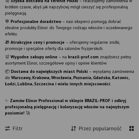
🚀
Szybka dostawa na terenie Polski
– realizujemy zamówienia w
krótkim czasie, abyś jak najszybciej mógł cieszyć się profesjonalną
pielęgnacją.
💬
Profesjonalne doradztwo
– nasi eksperci pomogą dobrać
idealne produkty Elinor do Twojego rodzaju włosów i oczekiwanego
efektu.
🎁
Atrakcyjne ceny i promocje
– oferujemy regularne zniżki,
promocje i specjalne oferty dla salonów fryzjerskich.
🛒
Wygodne zakupy online
– na
brazil-prof.com
znajdziesz pełny
asortyment Elinor, szczegółowe opisy i opinie klientów.
📦
Dostawa do największych miast Polski
– wysyłamy zamówienia
do
Warszawy, Krakowa, Wrocławia, Poznania, Gdańska, Katowic,
Łodzi, Lublina, Szczecina i wielu innych miejscowości
.
✨
Zamów Elinor Professional w sklepie BRAZIL-PROF i odkryj
profesjonalną pielęgnację i koloryzację włosów na najwyższym
poziomie!
🚀
Filtr
Przez popularność