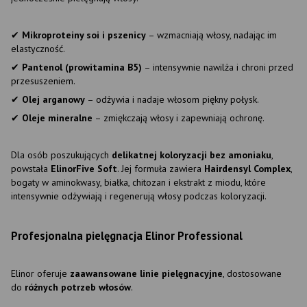
✔
Mikroproteiny soi i pszenicy
– wzmacniają włosy, nadając im
elastyczność.
✔
Pantenol (prowitamina B5)
– intensywnie nawilża i chroni przed
przesuszeniem.
✔
Olej arganowy
– odżywia i nadaje włosom piękny połysk.
✔
Oleje mineralne
– zmiękczają włosy i zapewniają ochronę.
Dla osób poszukujących
delikatnej koloryzacji bez amoniaku
,
powstała
ElinorFive Soft
. Jej formuła zawiera
Hairdensyl Complex
,
bogaty w aminokwasy, białka, chitozan i ekstrakt z miodu, które
intensywnie odżywiają i regenerują włosy podczas koloryzacji.
Profesjonalna pielęgnacja Elinor Professional
Elinor oferuje
zaawansowane linie pielęgnacyjne
, dostosowane
do
różnych potrzeb włosów
.