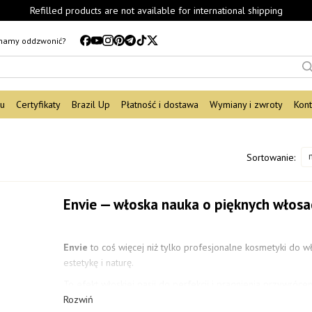
Refilled products are not available for international shipping
mamy oddzwonić?
du
Certyfikaty
Brazil Up
Płatność i dostawa
Wymiany i zwroty
Kont
Sortowanie:
Envie — włoska nauka o pięknych włosa
Envie
to coś więcej niż tylko profesjonalne kosmetyki do wł
estetykę i naturę.
To efekt włoskiej pasji do perfekcji i pragnienia przywróceni
Rozwiń
Każdy produkt
Envie Professional
powstaje we włoskich la