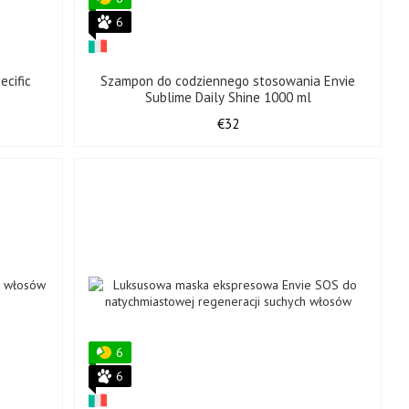
ezpośrednio z Włoch.
6
wiednią pielęgnację do Twojego rodzaju włosów.
cific
Szampon do codziennego stosowania Envie
la klientów BRAZIL-PROF.
Sublime Daily Shine 1000 ml
€32
lęgnacji.
dej buteleczce.
ść profesjonalnej pielęgnacji włosów!
6
6