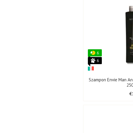
6
6
Szampon Envie Man An
25
€