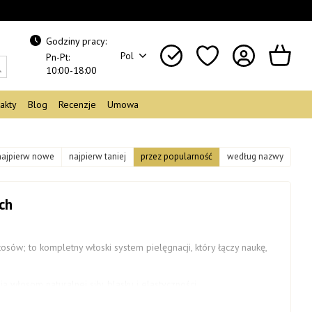
Godziny pracy:
Pol
Pn-Pt:
10:00-18:00
akty
Blog
Recenzje
Umowa
najpierw nowe
najpierw taniej
przez popularność
według nazwy
ch
osów; to kompletny włoski system pielęgnacji, który łączy naukę,
a włosom naturalnej siły, blasku i elastyczności.
boratoriach z wykorzystaniem najnowszych technologii i