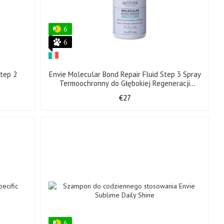
wagę między oczyszczaniem, odżywianiem i ochroną:
6
 głowy.
6
pozostawiając włosy jedwabiście gładkie.
zed stylizacją termiczną.
tep 2
Envie Molecular Bond Repair Fluid Step 3 Spray
łosów i zachowują ich naturalny ruch.
Termoochronny do Głębokiej Regeneracji
Włosów 100 ml
€27
 salonach w całej Europie. Jej produkty nadają się do codziennej
biegach chemicznych.
ony z myślą o potrzebach profesjonalistów .
aniu — jak po zabiegu w salonie.
odatne na układanie już po jednym użyciu i zauważalnie bardziej
ZIL-PROF
6