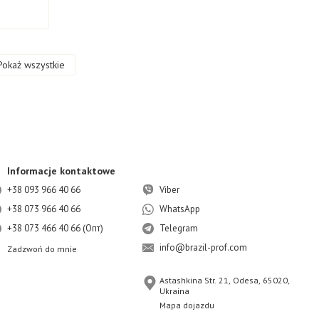
Pokaż wszystkie
Informacje kontaktowe
+38 093 966 40 66
Viber
+38 073 966 40 66
WhatsApp
+38 073 466 40 66 (Опт)
Telegram
info@brazil-prof.com
Zadzwoń do mnie
Astashkina Str. 21, Odesa, 65020,
Ukraina
Mapa dojazdu