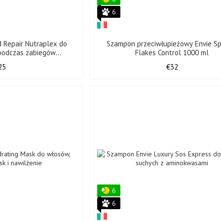
🛒
Oficjalne produkty
— 100% oryginalne, wysyłane b
6
🚚Szybka dostawa
na terenie całej Ukrainy.
📞
Konsultacja ekspercka
— pomożemy Ci dobrać odpo
d Repair Nutraplex do
Szampon przeciwłupieżowy Envie Spe
🎁
Promocje i bonusy
— oferty specjalne wyłącznie d
podczas zabiegów
Flakes Control 1000 ml
ych 250 ml
25
€32
Pozwól swoim włosom doświadczyć luksusu włoskiej pie
Envie
to harmonia nauki, natury i piękna, ucieleśniona w każ
Zamów na
brazil-prof.com
i odkryj prawdziwą przyjemno
6
6