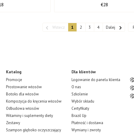
ml
18
€28
Wstecz
1
2
3
4
Dalej
Katalog
Dla klientów
Promocje
Logowanie do panelu klienta
Prostowanie włosów
O nas
Botoks dla włosów
Szkolenie
Kompozycja do kręcenia włosów
Wybór składu
Odbudowa włosów
Certyfikaty
Witaminy i suplementy diety
Brazil Up
Zestawy
Płatność i dostawa
Szampon głęboko oczyszczający
Wymiany i zwroty