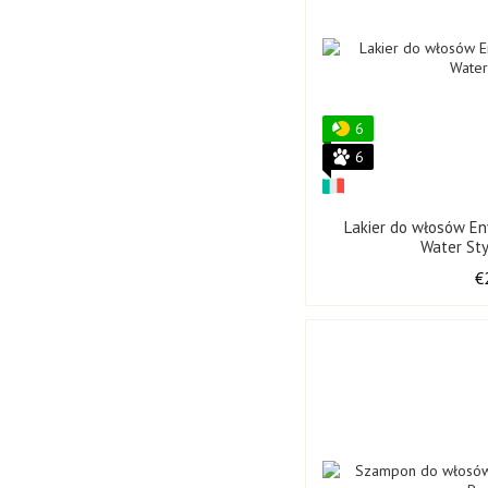
6
6
Lakier do włosów E
Water St
€