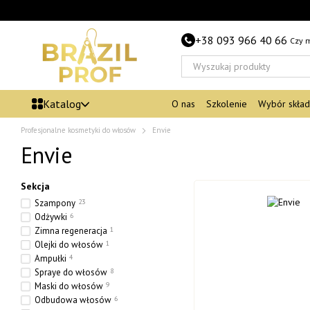
Przejdź do głównej treści
+38 093 966 40 66
Czy 
Katalog
O nas
Szkolenie
Wybór skła
Profesjonalne kosmetyki do włosów
Envie
Envie
Sekcja
Szampony
23
Odżywki
6
Zimna regeneracja
1
Olejki do włosów
1
Ampułki
4
Spraye do włosów
8
Maski do włosów
9
Odbudowa włosów
6