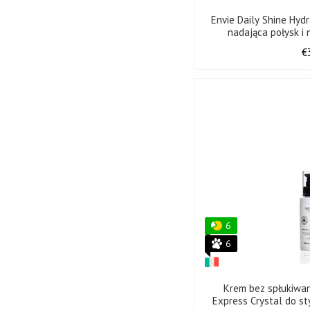
Envie Daily Shine Hyd
nadająca połysk i
€
6
6
Krem bez spłukiwan
Express Crystal do st