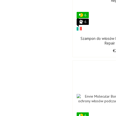
6
6
Szampon do włosów 
Repair
€
6