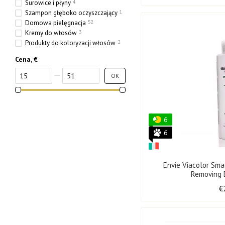
Surowice i płyny
4
Szampon głęboko oczyszczający
1
Domowa pielęgnacja
52
Kremy do włosów
3
Produkty do koloryzacji włosów
2
Cena, €
Od Cena, €
Do Cena, €
OK
6
6
Envie Viacolor Sma
Removing 
€