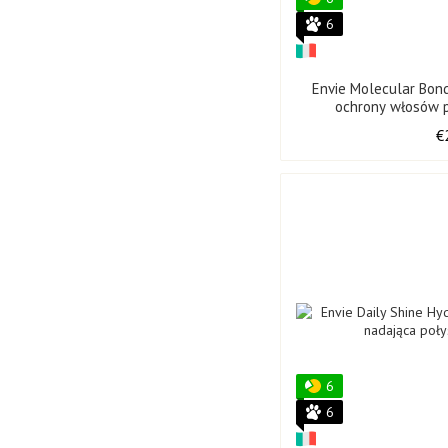
6
Envie Molecular Bon
ochrony włosów 
chemiczn
€
6
6