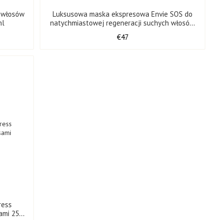
o włosów
Luksusowa maska ​​ekspresowa Envie SOS do
ml
natychmiastowej regeneracji suchych włosów
1000 ml
€47
ress
ami 250