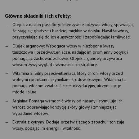
Główne składniki i ich efekty:
Olejek z nasion passiflory: Intensywnie odżywia włosy, sprawiając,
że stają się gładsze i bardziej miękkie w dotyku. Nawilża włosy,
przyczyniając się do ich elastyczności i zapobiegając łamliwości.
Olejek arganowy: Wzbogaca włosy w niezbędne kwasy
tłuszczowe i przeciwutleniacze, nadając im promienny połysk i
pomagając zachować zdrowie. Olejek arganowy przywraca
włosom żywy wygląd i wzmacnia ich strukturę.
Witamina E: Silny przeciwutleniacz, który chroni włosy przed
wolnymi rodnikami i czynnikami środowiskowymi. Witamina ta
pomaga włosom zwalczać stres oksydacyjny, utrzymując je
młode i silne.
Arginina: Pomaga wzmocnić włosy od nasady i stymuluje ich
wzrost, poprawiając kondycję skóry głowy i zmniejszając
wypadanie włosów.
Ekstrakt z cytryny: Dodaje orzeźwiającego zapachu i tonizuje
włosy, dodając im energii i witalności.