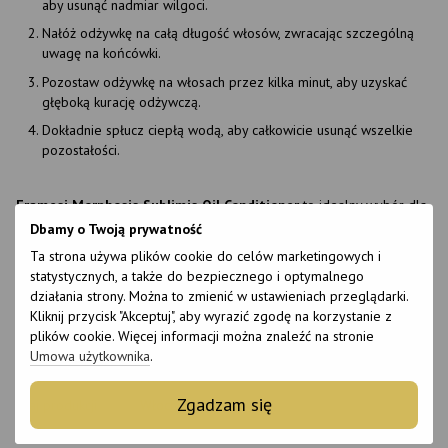
aby usunąć nadmiar wilgoci.
Nałóż odżywkę na całą długość włosów, zwracając szczególną
uwagę na końcówki.
Pozostaw odżywkę na włosach przez kilka minut, aby uzyskać
głęboką kurację odżywczą.
Dokładnie spłucz ciepłą wodą, aby całkowicie usunąć wszelkie
pozostałości.
Framesi Morphosis Sublimis Oil Conditioner
to idealny wybór dla
tych, którzy chcą przywrócić zdrowie swoim włosom i przywrócić im
Dbamy o Twoją prywatność
naturalny blask. Odżywka pozostawia włosy niesamowicie miękkie,
Ta strona używa plików cookie do celów marketingowych i
podatne na układanie i lśniące, ułatwiając ich stylizację i chroniąc je
statystycznych, a także do bezpiecznego i optymalnego
przed negatywnymi czynnikami zewnętrznymi.
działania strony. Można to zmienić w ustawieniach przeglądarki.
Kliknij przycisk "Akceptuj", aby wyrazić zgodę na korzystanie z
Cechy
plików cookie. Więcej informacji można znaleźć na stronie
Umowa użytkownika
.
Marka
Framesi
Zgadzam się
Kraj produkcji
Włochy
Wielkość
1000 ml