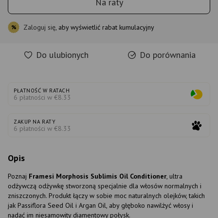
Na raty
Zaloguj się
, aby wyświetlić rabat kumulacyjny
%
Do ulubionych
Do porównania
PŁATNOŚĆ W RATACH
6 płatności w €8.33
ZAKUP NA RATY
6 płatności w €8.33
Opis
Poznaj
Framesi Morphosis Sublimis Oil Conditioner
, ultra
odżywczą odżywkę stworzoną specjalnie dla włosów normalnych i
zniszczonych. Produkt łączy w sobie moc naturalnych olejków, takich
jak Passiflora Seed Oil i Argan Oil, aby głęboko nawilżyć włosy i
nadać im niesamowity diamentowy połysk.