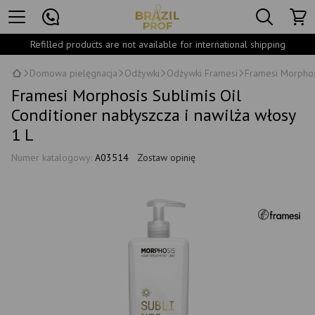
Refilled products are not available for international shipping
Domowa pielęgnacja
Odżywki
Odżywki Framesi
Framesi Morphosi
Framesi Morphosis Sublimis Oil
Conditioner nabłyszcza i nawilża włosy
1 L
Numer katalogowy:
A03514
Zostaw opinię