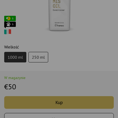
6
6
Wielkość
1000 ml
250 ml
W magazynie
€50
Kup