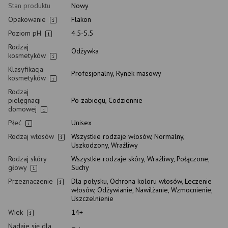
Stan produktu
Nowy
Opakowanie
Flakon
Poziom pH
4.5-5.5
Rodzaj
Odżywka
kosmetyków
Klasyfikacja
Profesjonalny, Rynek masowy
kosmetyków
Rodzaj
pielęgnacji
Po zabiegu, Codziennie
domowej
Płeć
Unisex
Rodzaj włosów
Wszystkie rodzaje włosów, Normalny,
Uszkodzony, Wrażliwy
Rodzaj skóry
Wszystkie rodzaje skóry, Wrażliwy, Połączone,
głowy
Suchy
Przeznaczenie
Dla połysku, Ochrona koloru włosów, Leczenie
włosów, Odżywianie, Nawilżanie, Wzmocnienie,
Uszczelnienie
Wiek
14+
Nadaje się dla