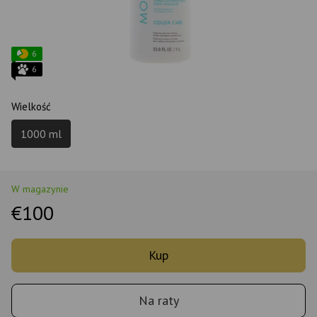
6
6
Wielkość
1000 ml
W magazynie
€100
Kup
Na raty