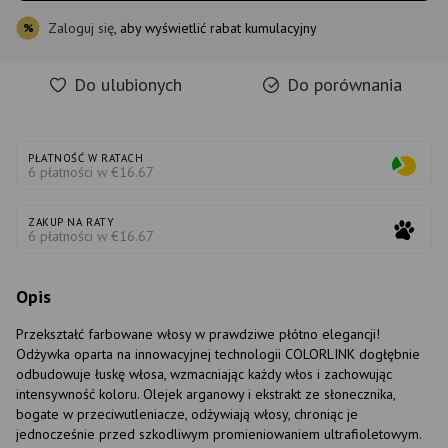
Zaloguj się
, aby wyświetlić rabat kumulacyjny
%
Do ulubionych
Do porównania
PŁATNOŚĆ W RATACH
6 płatności w €16.67
ZAKUP NA RATY
6 płatności w €16.67
Opis
Przekształć farbowane włosy w prawdziwe płótno elegancji!
Odżywka oparta na innowacyjnej technologii COLORLINK dogłębnie
odbudowuje łuskę włosa, wzmacniając każdy włos i zachowując
intensywność koloru. Olejek arganowy i ekstrakt ze słonecznika,
bogate w przeciwutleniacze, odżywiają włosy, chroniąc je
jednocześnie przed szkodliwym promieniowaniem ultrafioletowym.