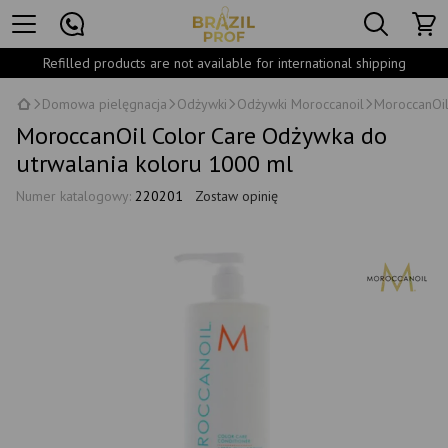
Refilled products are not available for international shipping
Domowa pielęgnacja
Odżywki
Odżywki Moroccanoil
MoroccanOil
MoroccanOil Color Care Odżywka do
utrwalania koloru 1000 ml
Numer katalogowy:
220201
Zostaw opinię