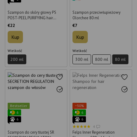
Szampon do skóry głowy PS
Szampon przeciwłupieżowy
POST-PEEL PURIFYING hair
Olorchee 80 ml
shampoo 200 ml
€22
€7
Kup
Kup
Wielkość
Wielkość
200 ml
300 ml
800 ml
80 ml
Bestseller
−30%
6
6
6
6
4
Szampon do cery tłustej SR
Felps Inner Regeneration