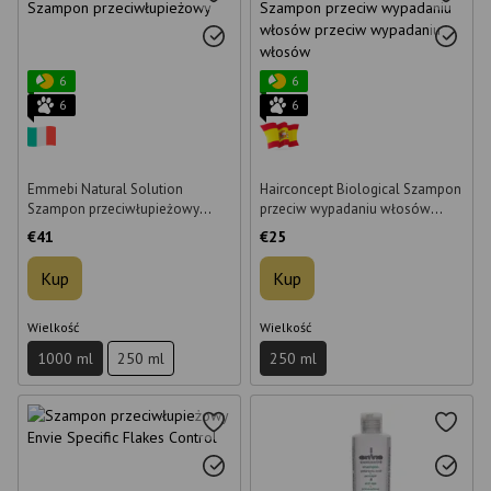
6
6
6
6
Emmebi Natural Solution
Hairconcept Biological Szampon
Szampon przeciwłupieżowy
przeciw wypadaniu włosów
1000 ml
przeciw wypadaniu włosów 250
€41
€25
ml
Kup
Kup
Wielkość
Wielkość
1000 ml
250 ml
250 ml