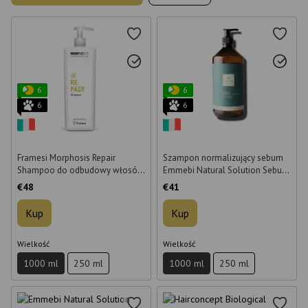
6
6
6
6
Framesi Morphosis Repair
Szampon normalizujący sebum
Shampoo do odbudowy włosów
Emmebi Natural Solution Sebum
1 L
Remedy 1000 ml
€48
€41
Kup
Kup
Wielkość
Wielkość
1000 ml
250 ml
1000 ml
250 ml