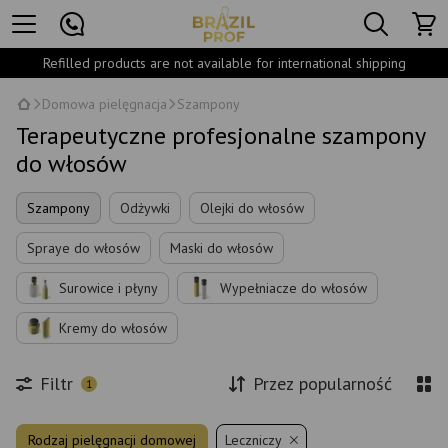
Refilled products are not available for international shipping
Domowa pielęgnacja
Szampony
Terapeutyczne profesjonalne szampony
do włosów
Szampony
Odżywki
Olejki do włosów
Spraye do włosów
Maski do włosów
Surowice i płyny
Wypełniacze do włosów
Kremy do włosów
Filtr
Przez popularność
1
Rodzaj pielęgnacji domowej
Leczniczy