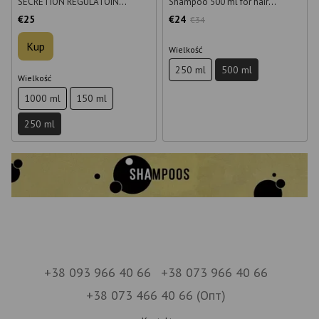
SECRETION REGULATOIN
Shampoo 500 ml for hair
szampon do włosów 250 ml
regeneration
€25
€24
€34
Kup
Wielkość
250 ml
500 ml
Wielkość
1000 ml
150 ml
250 ml
+38 093 966 40 66
+38 073 966 40 66
+38 073 466 40 66 (Опт)