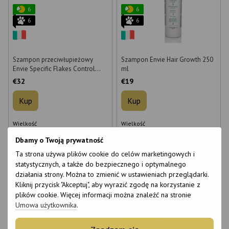
6
6
6
6
Szampon przeciwłupieżowy
Szampon Envie Hair Growth 250
Envie Specific Flakes Control
ml
1000 ml
€32
€19
Kup
Kup
Wielkość
Wielkość
1000 ml
250 ml
1000 ml
250 ml
Dbamy o Twoją prywatność
Ta strona używa plików cookie do celów marketingowych i
statystycznych, a także do bezpiecznego i optymalnego
działania strony. Można to zmienić w ustawieniach przeglądarki.
Kliknij przycisk "Akceptuj", aby wyrazić zgodę na korzystanie z
plików cookie. Więcej informacji można znaleźć na stronie
Umowa użytkownika
.
6
Bestseller
6
6