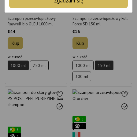
Zgadzam się
6
Szampon przeciwłupieżowy
Szampon przeciwłupieżowy Full
Raywell bio OLEU 1000 ml
Force SD 150 ml
€44
€16
Kup
Kup
Wielkość
Wielkość
1000 ml
250 ml
1000 ml
150 ml
300 ml
6
6
6
6