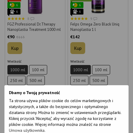
6
6
6
6
8
9
FGZ Professional Dr.Therapy
Felps Omega Zero Black Uniq
Nanoplastia Treatment 1000 ml
Nanoplastia 1 l
€90
€142
€113
Kup
Kup
Wielkość
Wielkość
1000 ml
100 ml
1000 ml
100 ml
250 ml
500 ml
250 ml
500 ml
Dbamy o Twoją prywatność
Ta strona używa plików cookie do celów marketingowych i
statystycznych, a także do bezpiecznego i optymalnego
działania strony. Można to zmienić w ustawieniach przeglądarki.
Kliknij przycisk "Akceptuj", aby wyrazić zgodę na korzystanie z
Bestseller
plików cookie. Więcej informacji można znaleźć na stronie
Bestseller
−5%
Umowa użytkownika
.
6
6