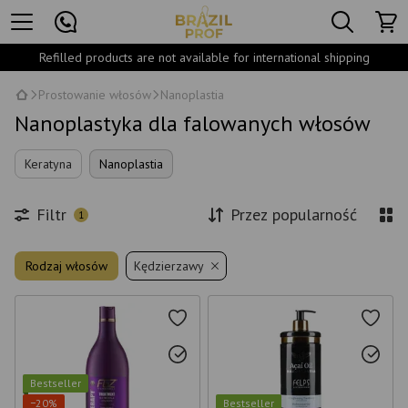
Refilled products are not available for international shipping
Prostowanie włosów
Nanoplastia
Nanoplastyka dla falowanych włosów
Keratyna
Nanoplastia
Filtr
Przez popularność
1
Rodzaj włosów
Kędzierzawy
Bestseller
−20%
Bestseller