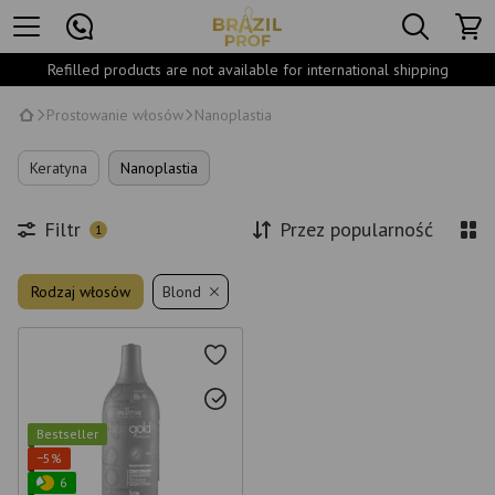
Refilled products are not available for international shipping
Prostowanie włosów
Nanoplastia
Keratyna
Nanoplastia
Filtr
Przez popularność
1
Rodzaj włosów
Blond
Bestseller
−5%
6