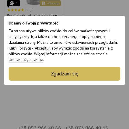
6
Prezent
2
Keratyna do włosów Salvatore
Professional Blue Gold Keratin 1
Dbamy o Twoją prywatność
l
€116
€121
Ta strona używa plików cookie do celów marketingowych i
Ceny hurtowe
statystycznych, a także do bezpiecznego i optymalnego
działania strony. Można to zmienić w ustawieniach przeglądarki.
Kliknij przycisk "Akceptuj", aby wyrazić zgodę na korzystanie z
Wielkość
plików cookie. Więcej informacji można znaleźć na stronie
1000 ml
100 ml
Umowa użytkownika
.
250 ml
500 ml
Zgadzam się
+38 093 966 40 66
+38 073 966 40 66