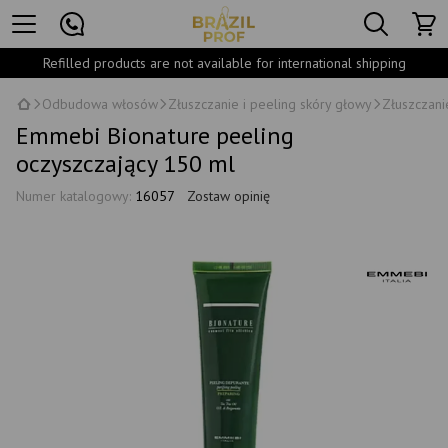
Refilled products are not available for international shipping
Odbudowa włosów
Złuszczanie i peeling skóry głowy
Złuszczani
Emmebi Bionature peeling
oczyszczający 150 ml
Numer katalogowy:
16057
Zostaw opinię