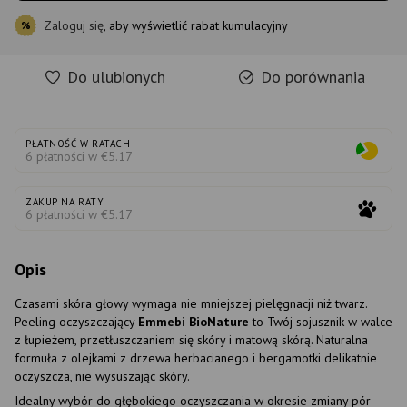
Zaloguj się
, aby wyświetlić rabat kumulacyjny
%
Do ulubionych
Do porównania
PŁATNOŚĆ W RATACH
6 płatności w €5.17
ZAKUP NA RATY
6 płatności w €5.17
Opis
Czasami skóra głowy wymaga nie mniejszej pielęgnacji niż twarz.
Peeling oczyszczający
Emmebi BioNature
to Twój sojusznik w walce
z łupieżem, przetłuszczaniem się skóry i matową skórą. Naturalna
formuła z olejkami z drzewa herbacianego i bergamotki delikatnie
oczyszcza, nie wysuszając skóry.
Idealny wybór do głębokiego oczyszczania w okresie zmiany pór