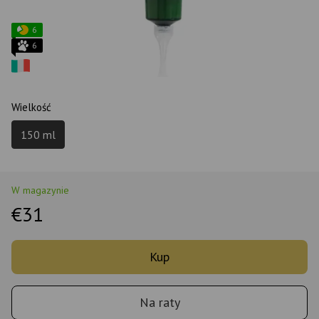
6
6
Wielkość
150 ml
W magazynie
€31
Kup
Na raty