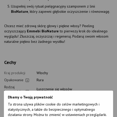
Uzupełnij swój rytuał pielęgnacyjny szamponem z linii
BioNature
, który zapewni głębokie oczyszczenie i równowagę.
Chcesz mieć zdrową skórę głowy i piękne włosy? Peeling
oczyszczający
Emmebi BioNature
to pierwszy krok do idealnego
wyglądu! Złuszczaj, oczyszczaj i regeneruj. Podaruj swoim włosom
naturalne piękno bez żadnego wysiłku!
Cechy
Kraj produkcji
Włochy
Opakowanie
Rura
Rodzaj
Łuszczenie się włosów
kosmetyków
Dbamy o Twoją prywatność
Poziom pH
4.0
Ta strona używa plików cookie do celów marketingowych i
Rodzaj
statystycznych, a także do bezpiecznego i optymalnego
pielęgnacji
Po zabiegu
domowej
działania strony. Można to zmienić w ustawieniach przeglądarki.