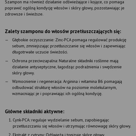
Szampon ma również działanie odświeżające i kojące, co pomaga
poprawić ogólną kondycję włosów i skóry głowy, pozostawiając je
zdrowsze i świeższe.
Zalety szamponu do włosów przetłuszczających się:
Głębokie oczyszczanie: Zinc-PCA pomaga regulować produkcję
sebum, zmniejszając przetłuszczanie się włosów i zapewniając
długotrwałe uczucie świeżości.
Ochrona przeciwzapalna: Naturalne składniki roślinne mają
działanie antyseptyczne, łagodząc podrażnienia i swędzenie
skóry głowy.
Wzmocnienie i regeneracja: Arginina i witamina B6 pomagają
odbudować strukturę włosów na poziomie molekularnym,
wzmacniając je i poprawiając ich ogólną kondycję.
Główne składniki aktywne:
Cynk-PCA: reguluje wydzielanie sebum, zapobiegając
przetłuszczaniu się włosów i utrzymując równowagę skóry głowy.
Ekstrakt z cytryny: Odświeża i tonizuje skórę głowy,