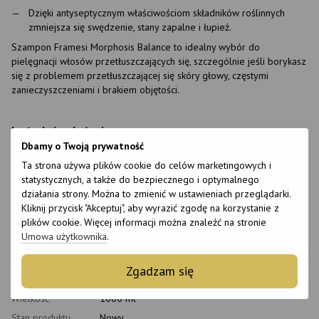
Dzięki antyseptycznym właściwościom składników roślinnych
zmniejsza się swędzenie, stany zapalne i łupież.
Szampon Framesi Morphosis Balance to idealny wybór do
pielęgnacji włosów przetłuszczających się, szczególnie jeśli borykasz
się z problemem przetłuszczającej się skóry głowy, częstymi
zanieczyszczeniami i brakiem objętości.
Instrukcja obsługi:
Dbamy o Twoją prywatność
Nałożyć szampon na wilgotne włosy, delikatnie masować skórę
Ta strona używa plików cookie do celów marketingowych i
głowy, aby aktywować składniki, a następnie dokładnie spłukać wodą.
statystycznych, a także do bezpiecznego i optymalnego
Aby uzyskać najlepsze rezultaty, zaleca się regularne mycie włosów
działania strony. Można to zmienić w ustawieniach przeglądarki.
szamponem.
Kliknij przycisk "Akceptuj", aby wyrazić zgodę na korzystanie z
plików cookie. Więcej informacji można znaleźć na stronie
Cechy
Umowa użytkownika
.
Marka
Framesi
Zgadzam się
Kraj produkcji
Włochy
Wielkość
1000 ml
Stan produktu
Nowy