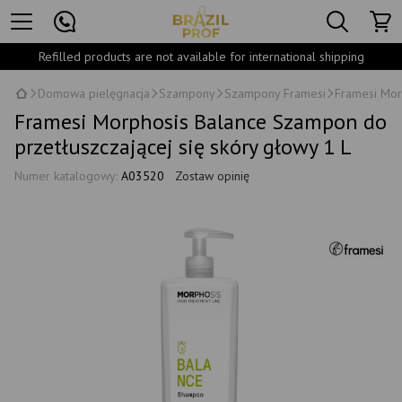
Refilled products are not available for international shipping
Domowa pielęgnacja
Szampony
Szampony Framesi
Framesi Mor
Framesi Morphosis Balance Szampon do
przetłuszczającej się skóry głowy 1 L
Numer katalogowy:
A03520
Zostaw opinię