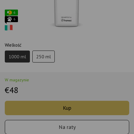
6
6
Wielkość
1000 ml
250 ml
W magazynie
€48
Kup
Na raty