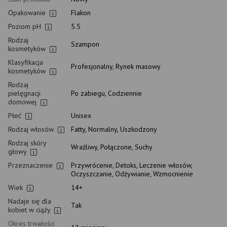
Opakowanie
Flakon
Poziom pH
5.5
Rodzaj
Szampon
kosmetyków
Klasyfikacja
Profesjonalny, Rynek masowy
kosmetyków
Rodzaj
pielęgnacji
Po zabiegu, Codziennie
domowej
Płeć
Unisex
Rodzaj włosów
Fatty, Normalny, Uszkodzony
Rodzaj skóry
Wrażliwy, Połączone, Suchy
głowy
Przeznaczenie
Przywrócenie, Detoks, Leczenie włosów,
Oczyszczanie, Odżywianie, Wzmocnienie
Wiek
14+
Nadaje się dla
Tak
kobiet w ciąży
Okres trwałości