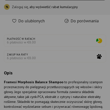
Zaloguj się
, aby wyświetlić rabat kumulacyjny
%
Do ulubionych
Do porównania
PŁATNOŚĆ W RATACH
6 płatności w €8.00
ZAKUP NA RATY
6 płatności w €8.00
Opis
Framesi Morphosis Balance Shampoo
to profesjonalny szampon
przeznaczony do pielęgnacji przetłuszczających się włosów i skóry
głowy. Jego specjalnie opracowana formuła zawiera składniki
aktywne, takie jak cynk-PCA, ekstrakt z cytryny i naturalne ekstrakty
roślinne. Składniki te pomagają skutecznie oczyszczać skórę głowy,
kontrolować wydzielanie sebum i przywracać równowagę lipidową.