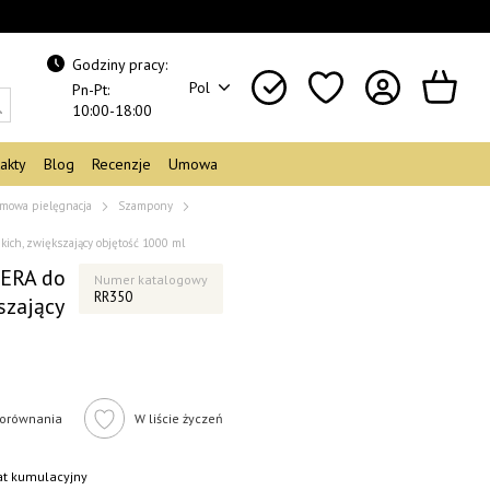
Godziny pracy:
Pol
Pn-Pt:
10:00-18:00
akty
Blog
Recenzje
Umowa
mowa pielęgnacja
Szampony
ich, zwiększający objętość 1000 ml
KERA do
Numer katalogowy
RR350
szający
orównania
W liście życzeń
bat kumulacyjny