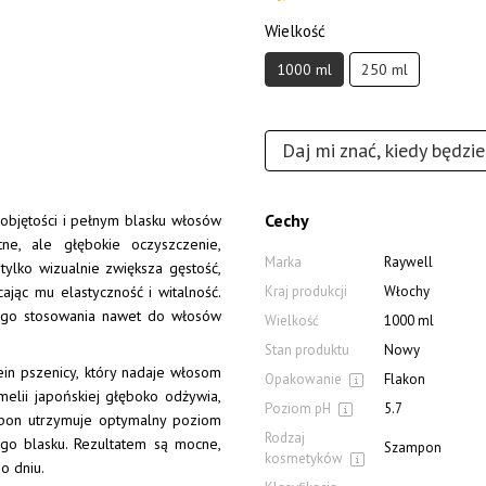
Wielkość
1000 ml
250 ml
Daj mi znać, kiedy będzi
Cechy
 objętości i pełnym blasku włosów
ne, ale głębokie oczyszczenie,
Marka
Raywell
 tylko wizualnie zwiększa gęstość,
jąc mu elastyczność i witalność.
Kraj produkcji
Włochy
ego stosowania nawet do włosów
Wielkość
1000 ml
Stan produktu
Nowy
in pszenicy, który nadaje włosom
Opakowanie
Flakon
melii japońskiej głęboko odżywia,
Poziom pH
5.7
ampon utrzymuje optymalny poziom
Rodzaj
ego blasku. Rezultatem są mocne,
Szampon
kosmetyków
o dniu.