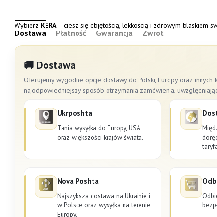
Wybierz
KERA
– ciesz się objętością, lekkością i zdrowym blaskiem 
Dostawa
Płatność
Gwarancja
Zwrot
🚚 Dostawa
Oferujemy wygodne opcje dostawy do Polski, Europy oraz innych k
najodpowiedniejszy sposób otrzymania zamówienia, uwzględniając cz
Ukrposhta
Dos
Tania wysyłka do Europy, USA
Międ
oraz większości krajów świata.
dorę
taryf
Nova Poshta
Odbi
Najszybsza dostawa na Ukrainie i
Odbi
w Polsce oraz wysyłka na terenie
bezpł
Europy.