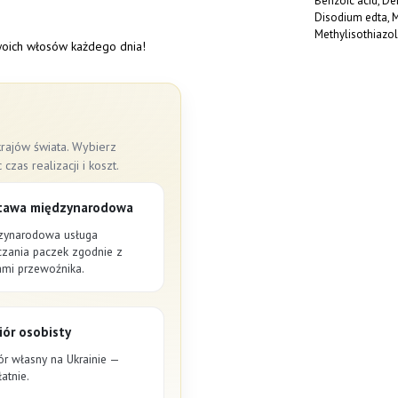
Benzoic acid, Deh
Disodium edta, M
Methylisothiazol
swoich włosów każdego dnia!
rajów świata. Wybierz
as realizacji i koszt.
tawa międzynarodowa
zynarodowa usługa
czania paczek zgodnie z
ami przewoźnika.
ór osobisty
ór własny na Ukrainie —
atnie.