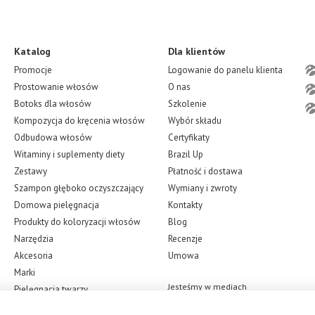
Katalog
Dla klientów
Promocje
Logowanie do panelu klienta
Prostowanie włosów
O nas
Botoks dla włosów
Szkolenie
Kompozycja do kręcenia włosów
Wybór składu
Odbudowa włosów
Certyfikaty
Witaminy i suplementy diety
Brazil Up
Zestawy
Płatność i dostawa
Szampon głęboko oczyszczający
Wymiany i zwroty
Domowa pielęgnacja
Kontakty
Produkty do koloryzacji włosów
Blog
Narzędzia
Recenzje
Akcesoria
Umowa
Marki
Jesteśmy w mediach
Pielęgnacja twarzy
społecznościowych