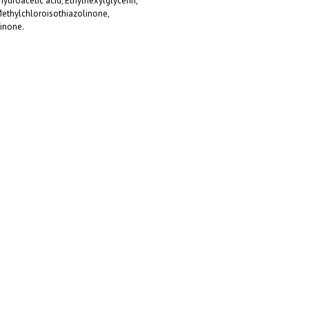
ydroacetic acid, Ethylhexylglycerin,
ethylchloroisothiazolinone,
inone.