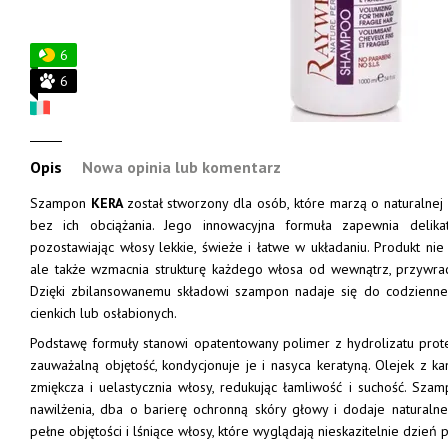
6
6
Opis
Nowa opinia lub komentarz
Szampon
KERA
został stworzony dla osób, które marzą o naturalnej
bez ich obciążania. Jego innowacyjna formuła zapewnia delikat
pozostawiając włosy lekkie, świeże i łatwe w układaniu. Produkt nie
ale także wzmacnia strukturę każdego włosa od wewnątrz, przywraca
Dzięki zbilansowanemu składowi szampon nadaje się do codzienn
cienkich lub osłabionych.
Podstawę formuły stanowi opatentowany polimer z hydrolizatu prote
zauważalną objętość, kondycjonuje je i nasyca keratyną. Olejek z ka
zmiękcza i uelastycznia włosy, redukując łamliwość i suchość. Sz
nawilżenia, dba o barierę ochronną skóry głowy i dodaje naturaln
pełne objętości i lśniące włosy, które wyglądają nieskazitelnie dzień p