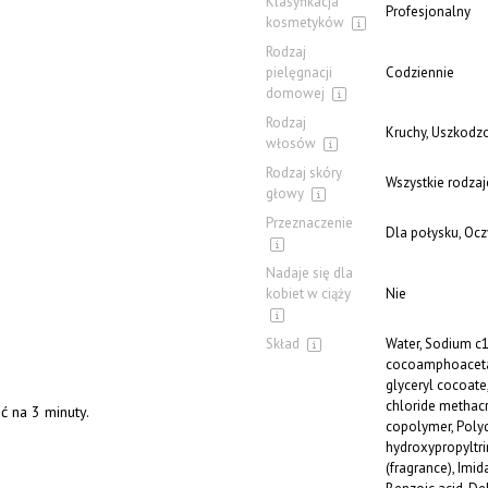
Klasyfikacja
Profesjonalny
kosmetyków
Rodzaj
pielęgnacji
Codziennie
domowej
Rodzaj
Kruchy, Uszkodzo
włosów
Rodzaj skóry
Wszystkie rodzaj
głowy
Przeznaczenie
Dla połysku, Oc
Nadaje się dla
kobiet w ciąży
Nie
Skład
Water, Sodium c1
cocoamphoacetat
glyceryl cocoat
chloride methac
 na 3 minuty.
copolymer, Poly
hydroxypropyltr
(fragrance), Imi