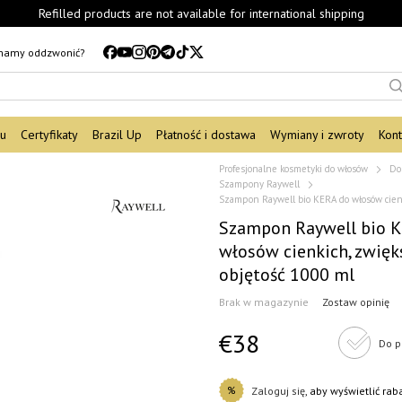
Refilled products are not available for international shipping
mamy oddzwonić?
du
Certyfikaty
Brazil Up
Płatność i dostawa
Wymiany i zwroty
Kont
Profesjonalne kosmetyki do włosów
Do
Szampony Raywell
Szampon Raywell bio KERA do włosów cienk
Szampon Raywell bio 
włosów cienkich, zwięk
objętość 1000 ml
Brak w magazynie
Zostaw opinię
€38
Do p
%
Zaloguj się
, aby wyświetlić ra