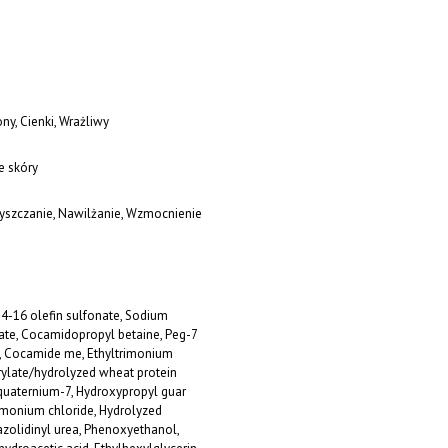
ny, Cienki, Wrażliwy
e skóry
zyszczanie, Nawilżanie, Wzmocnienie
4-16 olefin sulfonate, Sodium
e, Cocamidopropyl betaine, Peg-7
e, Cocamide me, Ethyltrimonium
rylate/hydrolyzed wheat protein
quaternium-7, Hydroxypropyl guar
imonium chloride, Hydrolyzed
dazolidinyl urea, Phenoxyethanol,