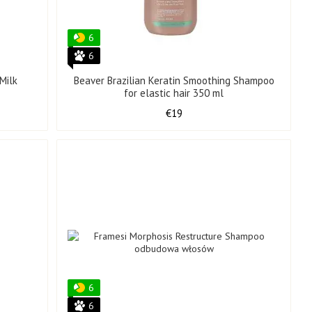
6
6
Milk
Beaver Brazilian Keratin Smoothing Shampoo
for elastic hair 350 ml
€19
6
6