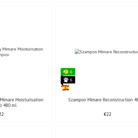
6
6
Mimare Moisturisation
Szampon Mimare Reconstruction 4
o 480 ml
22
€22