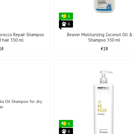
6
6
Morocco Repair Shampoo
Beaver Moisturizing Coconut Oil & 
 hair 350 ml
Shampoo 350 ml
18
€18
6
6