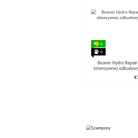
6
6
Beaver Hydro Repai
intensywnej odbudow
25
€