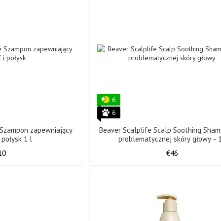
6
6
e Szampon zapewniający
Beaver Scalplife Scalp Soothing Sha
 połysk 1 l
problematycznej skóry głowy - 
10
€46