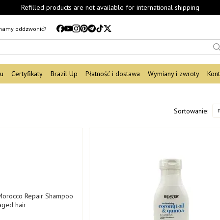
Refilled products are not available for international shipping
mamy oddzwonić?
du
Certyfikaty
Brazil Up
Płatność i dostawa
Wymiany i zwroty
Kont
Sortowanie: