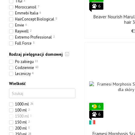
TIGI
3
6
Moroccanoil
7
Emmebi Italia
6
Beaver Nourish Marul
HairConcept Biological
5
hair 
Envie
6
€
Raywell
2
Extremo Professional
2
Full Force
3
Olorchee
1
Rodzaj pielęgnacji domowej
Po zabiegu
11
Codziennie
60
Leczniczy
4
Wielkość
1000 ml
26
6
100 ml
2
6
1500 ml
0
150 ml
2
200 ml
3
Framesi Morphosis S
250 ml
28