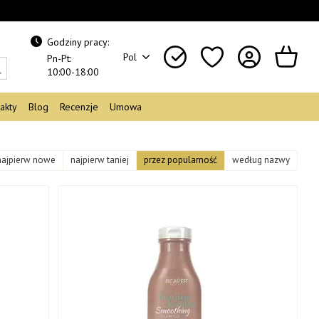
Godziny pracy:
Pol
Pn-Pt:
10:00-18:00
akty
Blog
Recenzje
Umowa
najpierw nowe
najpierw taniej
przez popularność
według nazwy