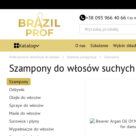
Przejdź do głównej treści
+38 093 966 40 66
Czy 
Katalog
O nas
Szkolenie
Wybór skła
Profesjonalne kosmetyki do włosów
Domowa pielęgnacja
Szampony
Szampony do włosów suchych
Szampony
Odżywki
Olejki do włosów
Spraye do włosów
Maski do włosów
Surowice i płyny
Wypełniacze do włosów