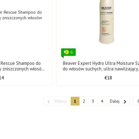
6
r Rescue Shampoo do
Beaver Expert Hydro Ultra Moisture 
y zniszczonych włosów
do włosów suchych, ultra nawilżający
8 ml
14
€18
Wstecz
1
2
3
4
Dalej