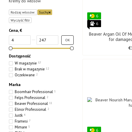
Kremy do włosów
Rodzaj włosów:
Suchy
6
Wyczyść filtr
6
Cena, €
Beaver Argan Oil Of 
Od Cena, €
Do Cena, €
for damaged
OK
€
Dostępność
W magazynie
57
Brak w magazynie
12
Oczekiwane
2
Marka
Boomhair Professional
1
Felps Professional
2
Beaver Professional
11
Elinor Professional
2
Justk
4
Framesi
7
Mimare
5
6