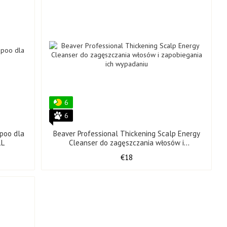
6
6
mpoo dla
Beaver Professional Thickening Scalp Energy
1L
Cleanser do zagęszczania włosów i
zapobiegania ich wypadaniu 298 ml
€18