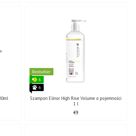
Bestseller
6
6
80ml
Szampon Elinor High Rise Volume o pojemności
1 l
€9