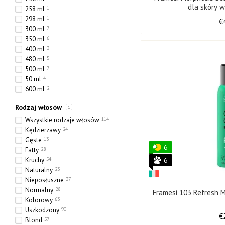
dla skóry w
258 ml
1
298 ml
1
€
300 ml
7
350 ml
6
400 ml
3
480 ml
5
500 ml
7
50 ml
4
600 ml
2
730 ml
4
Rodzaj włosów
768 ml
4
800 ml
1
Wszystkie rodzaje włosów
114
80 ml
1
Kędzierzawy
24
318 ml
3
Gęste
13
6
70 ml
4
Fatty
28
217 ml
0
Kruchy
54
6
65 ml
0
Naturalny
23
970 ml
1
Nieposłuszne
37
750 ml
2
Normalny
28
Framesi 103 Refresh 
238 ml
0
Kolorowy
63
10000 ml
0
Uszkodzony
90
€
275 ml
0
Blond
57