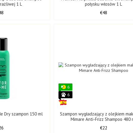
rażliwej 1 L
połysku włosów 1 L
48
€48
6
6
Me Dry szampon 150 ml
Szampon wygładzający z olejkiem ma
Mimare Anti-Frizz Shampoo 480 
26
€22