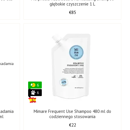
głębokie czyszczenie 1 L
€85
6
6
kadamia
Mimare Frequent Use Shampoo 480 ml do
ml
codziennego stosowania
€22