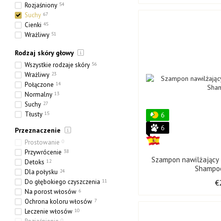
24 x 300 ml
1
Rozjaśniony
54
4000 ml
1
Suchy
67
Cienki
45
Wrażliwy
51
Etniczny
10
Rodzaj skóry głowy
Gruby
9
Porowaty
38
Wszystkie rodzaje skóry
56
Wrażliwy
23
Połączone
14
Normalny
13
Suchy
27
Tłusty
15
6
6
Przeznaczenie
Prostowanie
0
Przywrócenie
38
Szampon nawilżający 
Detoks
12
Shampo
Dla połysku
24
Do głębokiego czyszczenia
11
€
Na porost włosów
6
Ochrona koloru włosów
7
Leczenie włosów
10
0