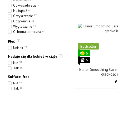
Rozjaśnienie
Od wypadnięcia
2
Na łupież
6
Oczyszczanie
57
Odżywianie
33
Wygładzanie
13
Ochrona termiczna
4
Tonowanie
3
Płeć
Nawilżanie
50
Bestseller
Wzmocnienie
30
Unisex
25
Uszczelnienie
8
6
Nadaje się dla kobiet w ciąży
6
Nie
52
Tak
15
Elinor Smoothing Car
gładkość i
Sulfate-free
€
Nie
49
Tak
18