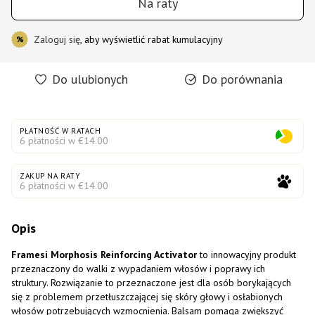
Na raty
Zaloguj się
, aby wyświetlić rabat kumulacyjny
%
Do ulubionych
Do porównania
PŁATNOŚĆ W RATACH
6 płatności w €14.00
ZAKUP NA RATY
6 płatności w €14.00
Opis
Framesi Morphosis Reinforcing Activator
to innowacyjny produkt
przeznaczony do walki z wypadaniem włosów i poprawy ich
struktury. Rozwiązanie to przeznaczone jest dla osób borykających
się z problemem przetłuszczającej się skóry głowy i osłabionych
włosów potrzebujących wzmocnienia. Balsam pomaga zwiększyć