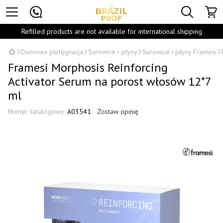
Refilled products are not available for international shipping
Domowa pielęgnacja
Surowice i płyny
Surowice i płyny Framesi
Framesi Morphosis Reinforcing
Activator Serum na porost włosów 12*7
ml
Numer katalogowy:
A03541
Zostaw opinię