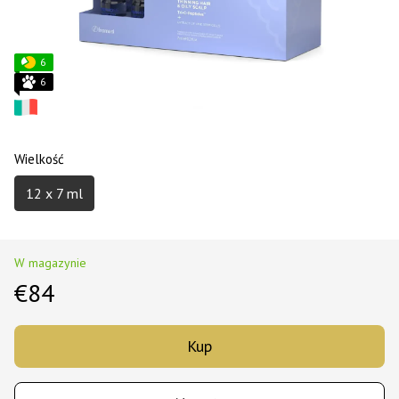
6
6
Wielkość
12 x 7 ml
W magazynie
€84
Kup