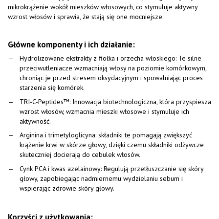
mikrokrążenie wokół mieszków włosowych, co stymuluje aktywny
wzrost włosów i sprawia, że stają się one mocniejsze.
Główne komponenty i ich działanie:
Hydrolizowane ekstrakty z fiołka i orzecha włoskiego: Te silne
przeciwutleniacze wzmacniają włosy na poziomie komórkowym,
chroniąc je przed stresem oksydacyjnym i spowalniając proces
starzenia się komórek.
TRI-C-Peptides™: Innowacja biotechnologiczna, która przyspiesza
wzrost włosów, wzmacnia mieszki włosowe i stymuluje ich
aktywność.
Arginina i trimetyloglicyna: składniki te pomagają zwiększyć
krążenie krwi w skórze głowy, dzięki czemu składniki odżywcze
skuteczniej docierają do cebulek włosów.
Cynk PCA i kwas azelainowy: Regulują przetłuszczanie się skóry
głowy, zapobiegając nadmiernemu wydzielaniu sebum i
wspierając zdrowie skóry głowy.
Korzyści z użytkowania: