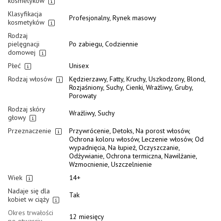
kosmetyków
Klasyfikacja
Profesjonalny, Rynek masowy
kosmetyków
Rodzaj
pielęgnacji
Po zabiegu, Codziennie
domowej
Płeć
Unisex
Rodzaj włosów
Kędzierzawy, Fatty, Kruchy, Uszkodzony, Blond,
Rozjaśniony, Suchy, Cienki, Wrażliwy, Gruby,
Porowaty
Rodzaj skóry
Wrażliwy, Suchy
głowy
Przeznaczenie
Przywrócenie, Detoks, Na porost włosów,
Ochrona koloru włosów, Leczenie włosów, Od
wypadnięcia, Na łupież, Oczyszczanie,
Odżywianie, Ochrona termiczna, Nawilżanie,
Wzmocnienie, Uszczelnienie
Wiek
14+
Nadaje się dla
Tak
kobiet w ciąży
Okres trwałości
12 miesięcy