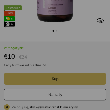
Bestseller
−60%
6
6
W magazynie
€10
€24
Ceny hurtowe
od 3 sztuki
Kup
Na raty
Zaloguj się
, aby wyświetlić rabat kumulacyjny
%