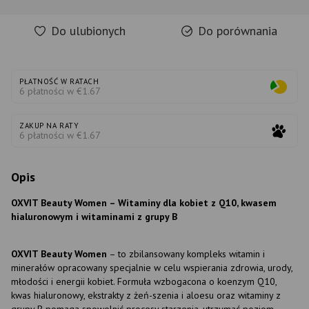
Do ulubionych
Do porównania
PŁATNOŚĆ W RATACH
6 płatności w €1.67
ZAKUP NA RATY
6 płatności w €1.67
Opis
OXVIT Beauty Women – Witaminy dla kobiet z Q10, kwasem
hialuronowym i witaminami z grupy B
OXVIT Beauty Women
– to zbilansowany kompleks witamin i
minerałów opracowany specjalnie w celu wspierania zdrowia, urody,
młodości i energii kobiet. Formuła wzbogacona o koenzym Q10,
kwas hialuronowy, ekstrakty z żeń-szenia i aloesu oraz witaminy z
grupy B pomaga spowolnić procesy starzenia, utrzymać poziom