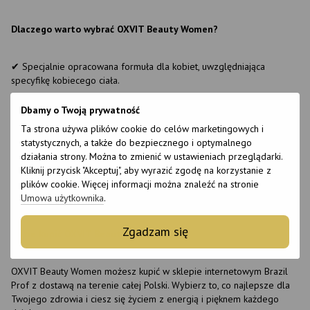
Dlaczego warto wybrać OXVIT Beauty Women?
✔ Specjalnie opracowana formuła dla kobiet, uwzględniająca
specyfikę kobiecego ciała.
✔ Połączenie naturalnych ekstraktów, witamin i minerałów zapewnia
Dbamy o Twoją prywatność
kompleksowe działanie.
Ta strona używa plików cookie do celów marketingowych i
✔ Wysoka biodostępność składników, zapewniająca maksymalną
statystycznych, a także do bezpiecznego i optymalnego
skuteczność.
działania strony. Można to zmienić w ustawieniach przeglądarki.
✔ Nie zawiera sztucznych dodatków ani szkodliwych konserwantów.
Kliknij przycisk "Akceptuj", aby wyrazić zgodę na korzystanie z
✔ Kompleksowe działanie - wspieranie energii, młodości i zdrowia
plików cookie. Więcej informacji można znaleźć na stronie
na poziomie komórkowym.
Umowa użytkownika
.
Zgadzam się
Gdzie kupić OXVIT Beauty Women?
OXVIT Beauty Women możesz kupić w sklepie internetowym Brazil
Prof z dostawą na terenie całej Polski. Wybierz to, co najlepsze dla
Twojego zdrowia i ciesz się życiem z energią i pięknem każdego