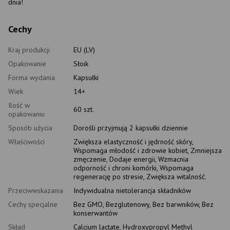
dnia!
Cechy
Kraj produkcji
EU (LV)
Opakowanie
Słoik
Forma wydania
Kapsułki
Wiek
14+
Ilość w
60 szt.
opakowaniu
Sposób użycia
Dorośli przyjmują 2 kapsułki dziennie
Właściwości
Zwiększa elastyczność i jędrność skóry,
Wspomaga młodość i zdrowie kobiet, Zmniejsza
zmęczenie, Dodaje energii, Wzmacnia
odporność i chroni komórki, Wspomaga
regenerację po stresie, Zwiększa witalność.
Przeciwwskazania
Indywidualna nietolerancja składników
Cechy specjalne
Bez GMO, Bezglutenowy, Bez barwników, Bez
konserwantów
Skład
Calcium lactate, Hydroxypropyl Methyl