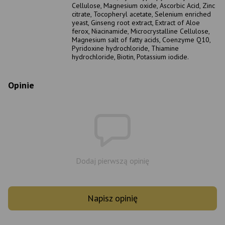
Cellulose, Magnesium oxide, Ascorbic Acid, Zinc
citrate, Tocopheryl acetate, Selenium enriched
yeast, Ginseng root extract, Extract of Aloe
ferox, Niacinamide, Microcrystalline Cellulose,
Magnesium salt of fatty acids, Coenzyme Q10,
Pyridoxine hydrochloride, Thiamine
hydrochloride, Biotin, Potassium iodide.
Opinie
Dodaj pierwszą opinię
Napisz opinię