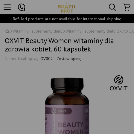
Refilled products are not available for international shipping
Witaminy i suplementy diety
Witaminy i suplementy diety Oxvit
OX
OXVIT Beauty Women witaminy dla
zdrowia kobiet, 60 kapsułek
Numer katalogowy:
OV002
Zostaw opinię