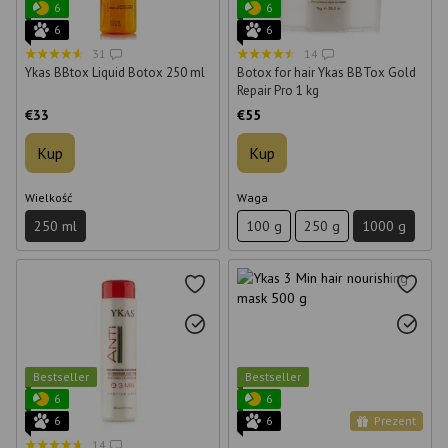
6
6
6
6
31
14
Ykas BBtox Liquid Botox 250 ml
Botox for hair Ykas BBTox Gold
Repair Pro 1 kg
€33
€55
Kup
Kup
Wielkość
Waga
250 ml
100 g
250 g
1000 g
Bestseller
Bestseller
6
6
6
6
Prezent
14