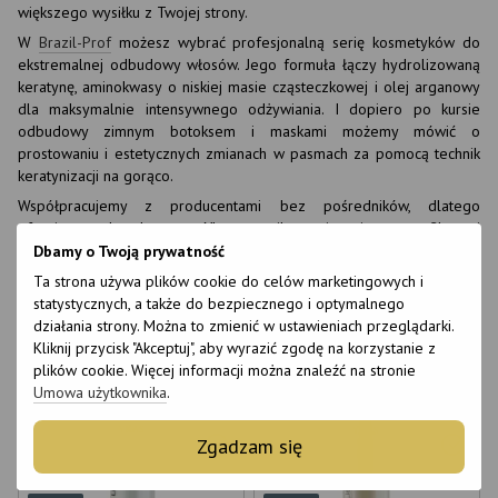
większego wysiłku z Twojej strony.
W
Brazil-Prof
możesz wybrać profesjonalną serię kosmetyków do
ekstremalnej odbudowy włosów. Jego formuła łączy hydrolizowaną
keratynę, aminokwasy o niskiej masie cząsteczkowej i olej arganowy
dla maksymalnie intensywnego odżywiania. I dopiero po kursie
odbudowy zimnym botoksem i maskami możemy mówić o
prostowaniu i estetycznych zmianach w pasmach za pomocą technik
keratynizacji na gorąco.
Współpracujemy z producentami bez pośredników, dlatego
oferujemy zakup keratyny Ykas w najlepszej cenie z certyfikatami
jakości. Dostawa zamówień z inPost lub Nova Post w Polsce:
Dbamy o Twoją prywatność
Warszawa, Kraków, Łódź, Wrocław, Poznań, Gdańsk, Szczecin.
Ta strona używa plików cookie do celów marketingowych i
statystycznych, a także do bezpiecznego i optymalnego
Filtr
Przez popularność
działania strony. Można to zmienić w ustawieniach przeglądarki.
Kliknij przycisk "Akceptuj", aby wyrazić zgodę na korzystanie z
plików cookie. Więcej informacji można znaleźć na stronie
Umowa użytkownika
.
Zgadzam się