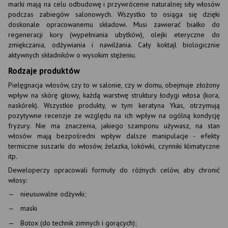
marki mają na celu odbudowę i przywrócenie naturalnej siły włosów
podczas zabiegów salonowych. Wszystko to osiąga się dzięki
doskonale opracowanemu składowi. Musi zawierać białko do
regeneracji kory (wypełniania ubytków), olejki eteryczne do
zmiękczania, odżywiania i nawilżania. Cały koktajl biologicznie
aktywnych składników o wysokim stężeniu.
Rodzaje produktów
Pielęgnacja włosów, czy to w salonie, czy w domu, obejmuje złożony
wpływ na skórę głowy, każdą warstwę struktury łodygi włosa (kora,
naskórek). Wszystkie produkty, w tym keratyna Ykas, otrzymują
pozytywne recenzje ze względu na ich wpływ na ogólną kondycję
fryzury. Nie ma znaczenia, jakiego szamponu używasz, na stan
włosów mają bezpośredni wpływ dalsze manipulacje - efekty
termiczne suszarki do włosów, żelazka, lokówki, czynniki klimatyczne
itp.
Deweloperzy opracowali formuły do różnych celów, aby chronić
włosy:
nieusuwalne odżywki;
maski
Botox (do technik zimnych i gorących);