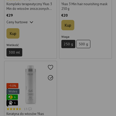
Kompleks terapeutyczny Ykas 3
Ykas 3 Min hair nourishing mask
Min do włosów zniszczonych
250 g
300 ml
€29
€20
Ceny hurtowe
Kup
Kup
Waga
250 g
500 g
Wielkość
300 ml
−50%
Wideo
6
6
13
Keratyna do włosów Ykas