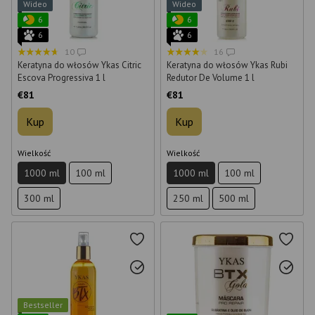
Wideo
Wideo
6
6
6
6
10
16
Keratyna do włosów Ykas Citric
Keratyna do włosów Ykas Rubi
Escova Progressiva 1 l
Redutor De Volume 1 l
€81
€81
Kup
Kup
Wielkość
Wielkość
1000 ml
100 ml
1000 ml
100 ml
300 ml
250 ml
500 ml
Bestseller