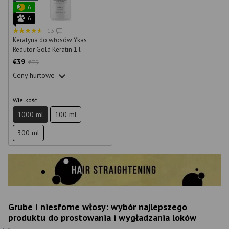
6
6
13
Keratyna do włosów Ykas
Redutor Gold Keratin 1 l
€39
€79
Ceny hurtowe
Wielkość
1000 ml
100 ml
300 ml
Grube i niesforne włosy: wybór najlepszego
produktu do prostowania i wygładzania loków