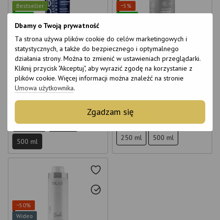
Bestseller
−5%
6
6
Dbamy o Twoją prywatność
6
6
Prezent
Ta strona używa plików cookie do celów marketingowych i
14
2
statystycznych, a także do bezpiecznego i optymalnego
Nanoplastyka włosów Felps
Keratyna do włosów Salvatore
Omega Zero Resistance 500 ml
Professional Blue Gold Keratin 1
działania strony. Można to zmienić w ustawieniach przeglądarki.
l
Kliknij przycisk "Akceptuj", aby wyrazić zgodę na korzystanie z
€76
€116
€121
plików cookie. Więcej informacji można znaleźć na stronie
Ceny hurtowe
Kup
Umowa użytkownika
.
Wielkość
Zgadzam się
Wielkość
1000 ml
100 ml
1000 ml
100 ml
250 ml
500 ml
500 ml
−50%
Wideo