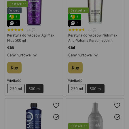
Bestseller
Wideo
Bestseller
6
6
6
6
24
29
Keratyna do włosów Agi Max
Keratyna do włosów Nutrimax
Plus 500 ml
Anti-Volume Keratin 500 ml
€63
€66
Ceny hurtowe
Ceny hurtowe
Kup
Kup
Wielkość
Wielkość
250 ml
500 ml
250 ml
500 ml
Bestseller