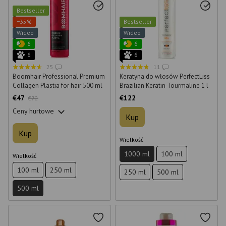
Bestseller
−35%
Bestseller
Wideo
Wideo
6
6
6
6
25
11
Boomhair Professional Premium
Keratyna do włosów PerfectLiss
Collagen Plastia for hair 500 ml
Brazilian Keratin Tourmaline 1 l
€47
€122
€72
Ceny hurtowe
Kup
Kup
Wielkość
1000 ml
100 ml
Wielkość
100 ml
250 ml
250 ml
500 ml
500 ml