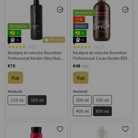
Bestseller
−5%
Bestseller
Wideo
6
6
6
Prezent
6
7
26
Keratyna do włosów Boomhair
Keratyna do włosów Boomhair
Professional Keratin Ultra Nuts
Professional Cacau Keratin 800
500 ml
ml
€70
€48
€50
Kup
Kup
Wielkość
Wielkość
120 ml
500 ml
100 ml
200 ml
400 ml
800 ml