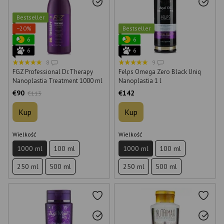
Bestseller
−20%
Bestseller
6
6
6
6
8
9
FGZ Professional Dr.Therapy
Felps Omega Zero Black Uniq
Nanoplastia Treatment 1000 ml
Nanoplastia 1 l
€90
€142
€113
Kup
Kup
Wielkość
Wielkość
1000 ml
100 ml
1000 ml
100 ml
250 ml
500 ml
250 ml
500 ml