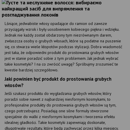
Lśniące, jedwabiste włosy opadające do ramion od zawsze
przyciągały wzrok i były uosobieniem kobiecego piękna i wdzięku.
Jednak nie każdy został obdarzony tym niezrównanym darem,
zwłaszcza osoby o grubych włosach, które są podatne na puszenie
się, co stwarza wiele kłopotów podczas stylizacji. Dobra wiadomość
jest taka, że odpowiedni produkt do prostowania grubych włosów
jest w stanie poradzić sobie z tym problemem. Jak jednak wybrać
takie kosmetyki? I na co zwrócić uwagę? Spróbujmy zrozumieć te
kwestie bardziej szczegółowo.
Jaki powinien być produkt do prostowania grubych
włosów?
Jeśli szukasz produktu do wygładzania grubych włosów, który
poradzi sobie nawet z najbardziej niesfornymi kosmykami, to
profesjonalne produkty do prostowania grubych włosów są tym,
czego potrzebujesz. Posiadają one silne formuły stworzone
specjalnie do walki z niesfornymi kosmykami i tworzenia efektu
idealnej gładkości. Takie kosmetyki zapewniają doskonałe,
długotrwałe rezultaty, które będą zachwycać przez kilka miesięcy.