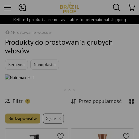
Refilled products are not available for international shipping
Prostowanie włosów
Produkty do prostowania grubych
włosów
Keratyna
Nanoplastia
Filtr
Przez popularność
1
Rodzaj włosów
Gęste