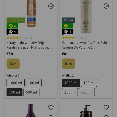
Bestseller
Wideo
6
6
6
6
37
16
Keratyna do włosów Felps
Keratyna do włosów Ykas Rubi
Keratin Brazilian Nuts 250 ml
Redutor De Volume 1 l
(krok 2)
€50
€81
Kup
Kup
Wielkość
Wielkość
1000 ml
100 ml
1000 ml
100 ml
250 ml
500 ml
250 ml
500 ml