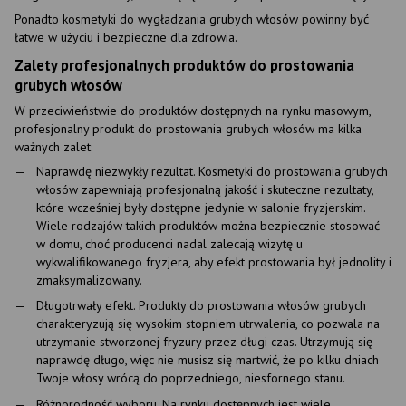
Ponadto kosmetyki do wygładzania grubych włosów powinny być
łatwe w użyciu i bezpieczne dla zdrowia.
Zalety profesjonalnych produktów do prostowania
grubych włosów
W przeciwieństwie do produktów dostępnych na rynku masowym,
profesjonalny produkt do prostowania grubych włosów ma kilka
ważnych zalet:
Naprawdę niezwykły rezultat. Kosmetyki do prostowania grubych
włosów zapewniają profesjonalną jakość i skuteczne rezultaty,
które wcześniej były dostępne jedynie w salonie fryzjerskim.
Wiele rodzajów takich produktów można bezpiecznie stosować
w domu, choć producenci nadal zalecają wizytę u
wykwalifikowanego fryzjera, aby efekt prostowania był jednolity i
zmaksymalizowany.
Długotrwały efekt. Produkty do prostowania włosów grubych
charakteryzują się wysokim stopniem utrwalenia, co pozwala na
utrzymanie stworzonej fryzury przez długi czas. Utrzymują się
naprawdę długo, więc nie musisz się martwić, że po kilku dniach
Twoje włosy wrócą do poprzedniego, niesfornego stanu.
Różnorodność wyboru. Na rynku dostępnych jest wiele