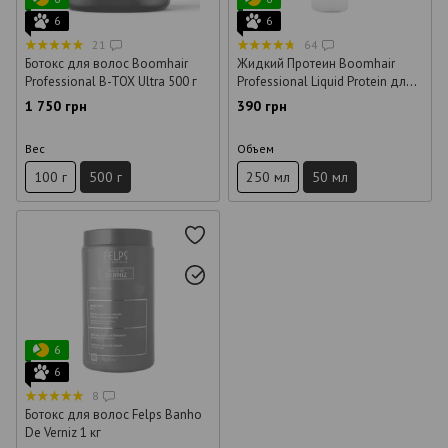
6
6
21
64
Ботокс для волос Boomhair
Жидкий Протеин Boomhair
Professional B-TOX Ultra 500 г
Professional Liquid Protein для
волос 50 мл (розлив)
1 750 грн
390 грн
Вес
Объем
100 г
500 г
250 мл
50 мл
6
6
8
Ботокс для волос Felps Banho
De Verniz 1 кг