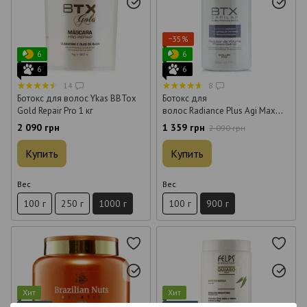
−35%
6
6
6
6
14
8
Ботокс для волос Ykas BBTox
Ботокс для
Gold Repair Pro 1 кг
волос Radiance Plus Agi Max
BTX Capilar 900 г
2 090 грн
1 359 грн
2 090 грн
Купить
Купить
Вес
Вес
100 г
250 г
1000 г
100 г
900 г
Хит
Хит