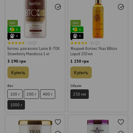
Хит
Хит
6
6
6
6
10
31
Ботокс для волос Lunix B-TOX
Жидкий ботокс Ykas BBtox
Strawberry Mandioca 1 кг
Liquid 250 мл
3 190 грн
1 250 грн
Купить
Купить
Вес
Объем
100 г
200 г
400 г
250 мл
1000 г