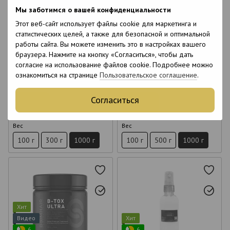
Видео
Видео
Мы заботимся о вашей конфиденциальности
6
6
6
6
Этот веб-сайт использует файлы cookie для маркетинга и
статистических целей, а также для безопасной и оптимальной
12
26
работы сайта. Вы можете изменить это в настройках вашего
Ботокс для волос Felps Botox
Ботокс для волос Felps Okra
Brazilian Nuts 1 кг
XBTX Massa 1 кг
браузера. Нажмите на кнопку «Согласиться», чтобы дать
согласие на использование файлов cookie. Подробнее можно
4 290 грн
3 590 грн
ознакомиться на странице
Пользовательское соглашение
.
Оптовые цены
Оптовые цены
Согласиться
Купить
Купить
Вес
Вес
100 г
300 г
1000 г
100 г
500 г
1000 г
Хит
Видео
Хит
6
6