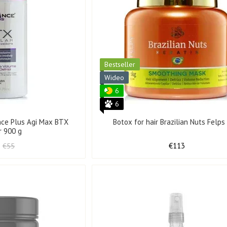
Bestseller
Wideo
6
6
ance Plus Agi Max BTX
Botox for hair Brazilian Nuts Felps
r 900 g
€113
€55