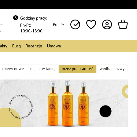
Godziny pracy:
Pol
Pn-Pt:
10:00-18:00
akty
Blog
Recenzje
Umowa
najpierw nowe
najpierw taniej
przez popularność
według nazwy