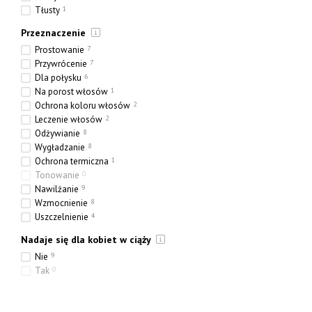
Tłusty
1
Przeznaczenie
Prostowanie
7
Przywrócenie
7
Dla połysku
6
Na porost włosów
1
Ochrona koloru włosów
2
Leczenie włosów
2
Odżywianie
8
Wygładzanie
8
Ochrona termiczna
1
Tonowanie
0
Nawilżanie
9
Wzmocnienie
8
Uszczelnienie
4
Nadaje się dla kobiet w ciąży
Nie
9
Tak
0