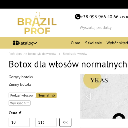
Przejdź do głównej treści
+38 093 966 40 66
Czy 
Katalog
O nas
Szkolenie
Wybór skła
Profesjonalne kosmetyki do włosów
Botoks dla włosów
Botox dla włosów normalnych
Gorący botoks
Zimny botoks
Rodzaj włosów:
Normalny
Wyczyść filtr
Cena, €
Od Cena, €
Do Cena, €
OK