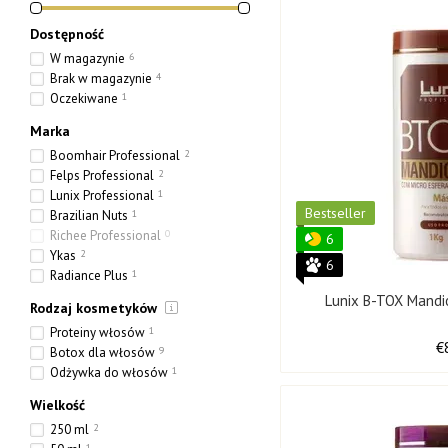
Dostępność
W magazynie
6
Brak w magazynie
4
Oczekiwane
1
Marka
Boomhair Professional
2
Felps Professional
2
Lunix Professional
1
Bestseller
Brazilian Nuts
1
Richee Professional
0
6
Ykas
2
6
Radiance Plus
1
Lunix B-TOX Mandi
Rodzaj kosmetyków
Proteiny włosów
1
€
Botox dla włosów
9
Odżywka do włosów
1
Wielkość
250 ml
2
1