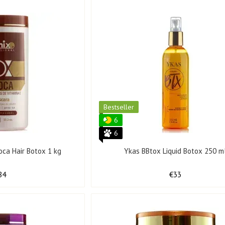
Bestseller
6
6
oca Hair Botox 1 kg
Ykas BBtox Liquid Botox 250 m
84
€33