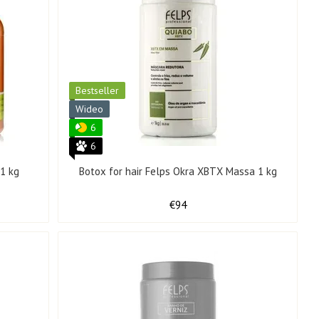
Bestseller
Wideo
6
6
 1 kg
Botox for hair Felps Okra XBTX Massa 1 kg
€94