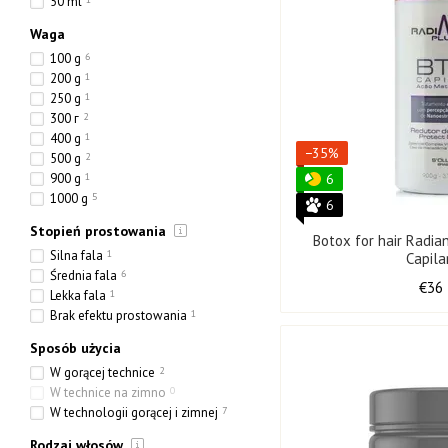
50 ml
Waga
100 g
6
200 g
1
250 g
1
300 г
2
400 g
1
−35%
500 g
2
900 g
1
6
1000 g
5
6
Stopień prostowania
Botox for hair Radi
Silna fala
1
Capila
Średnia fala
6
€36
Lekka fala
1
Brak efektu prostowania
1
Sposób użycia
W gorącej technice
2
W technice na zimno
0
W technologii gorącej i zimnej
7
Rodzaj włosów