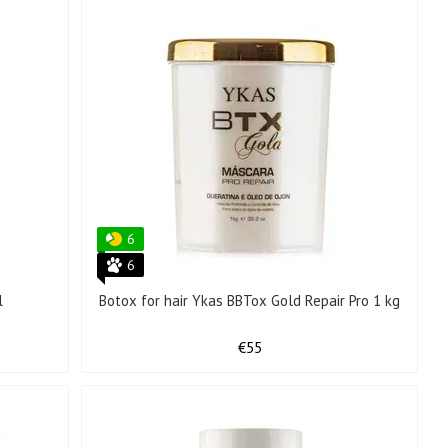
6
6
l
Botox for hair Ykas BBTox Gold Repair Pro 1 kg
€55