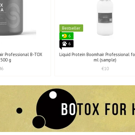
Bestseller
6
6
air Professional B-TOX
Liquid Protein Boomhair Professional fo
 500 g
ml (sample)
46
€10