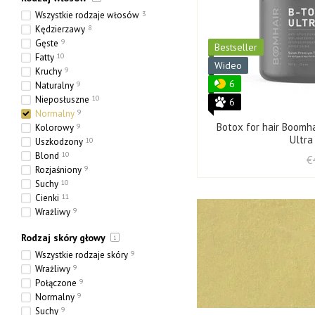
Wszystkie rodzaje włosów
3
Kędzierzawy
8
Gęste
9
Bestseller
Fatty
10
Wideo
Kruchy
9
6
Naturalny
9
Nieposłuszne
10
6
Normalny
9
Botox for hair Boomh
Kolorowy
9
Ultra
Uszkodzony
10
Blond
10
€
Rozjaśniony
9
Suchy
10
Cienki
11
Wrażliwy
9
Etniczny
1
Rodzaj skóry głowy
Gruby
7
Porowaty
5
Wszystkie rodzaje skóry
9
Wrażliwy
9
Połączone
9
Normalny
9
Suchy
9