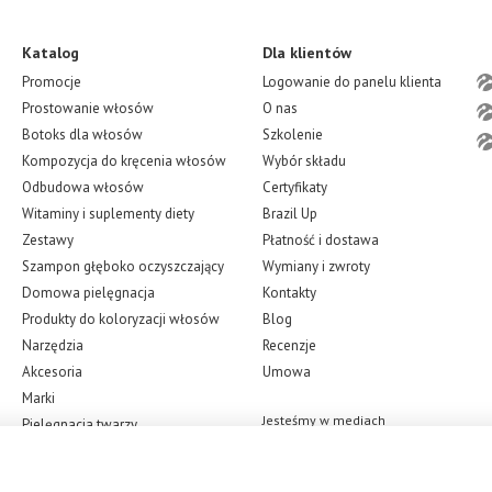
Katalog
Dla klientów
Promocje
Logowanie do panelu klienta
Prostowanie włosów
O nas
Botoks dla włosów
Szkolenie
Kompozycja do kręcenia włosów
Wybór składu
Odbudowa włosów
Certyfikaty
Witaminy i suplementy diety
Brazil Up
Zestawy
Płatność i dostawa
Szampon głęboko oczyszczający
Wymiany i zwroty
Domowa pielęgnacja
Kontakty
Produkty do koloryzacji włosów
Blog
Narzędzia
Recenzje
Akcesoria
Umowa
Marki
Jesteśmy w mediach
Pielęgnacja twarzy
społecznościowych