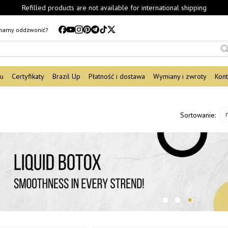
Refilled products are not available for international shipping
mamy oddzwonić?
du
Certyfikaty
Brazil Up
Płatność i dostawa
Wymiany i zwroty
Kont
Sortowanie: