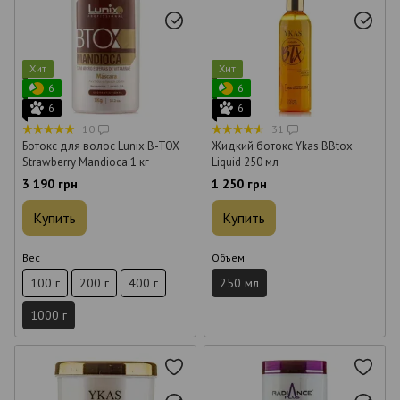
Хит
Хит
6
6
6
6
10
31
Ботокс для волос Lunix B-TOX
Жидкий ботокс Ykas BBtox
Strawberry Mandioca 1 кг
Liquid 250 мл
3 190 грн
1 250 грн
Купить
Купить
Вес
Объем
100 г
200 г
400 г
250 мл
1000 г