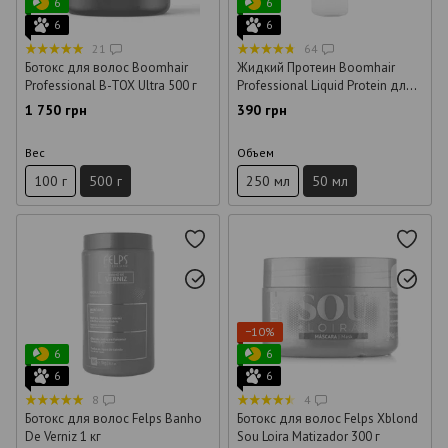
6
6
6
6
21
64
Ботокс для волос Boomhair
Жидкий Протеин Boomhair
Professional B-TOX Ultra 500 г
Professional Liquid Protein для
волос 50 мл (розлив)
1 750 грн
390 грн
Вес
Объем
100 г
500 г
250 мл
50 мл
−10%
6
6
6
6
8
4
Ботокс для волос Felps Banho
Ботокс для волос Felps Xblond
De Verniz 1 кг
Sou Loira Matizador 300 г