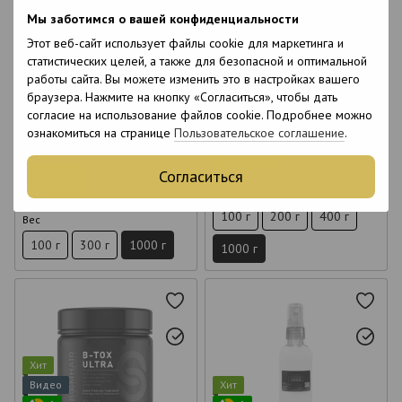
Видео
Хит
Мы заботимся о вашей конфиденциальности
6
6
6
6
Этот веб-сайт использует файлы cookie для маркетинга и
статистических целей, а также для безопасной и оптимальной
12
15
Ботокс для волос Felps Botox
Восстановление для волос
работы сайта. Вы можете изменить это в настройках вашего
Brazilian Nuts 1 кг
Richee Nanobotox Repair 1 кг
браузера. Нажмите на кнопку «Согласиться», чтобы дать
согласие на использование файлов cookie. Подробнее можно
4 290 грн
1 890 грн
ознакомиться на странице
Пользовательское соглашение
.
Оптовые цены
Купить
Согласиться
Купить
Вес
100 г
200 г
400 г
Вес
100 г
300 г
1000 г
1000 г
Хит
Видео
Хит