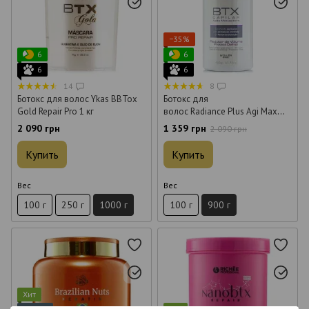
−35%
6
6
6
6
14
8
Ботокс для волос Ykas BBTox
Ботокс для
Gold Repair Pro 1 кг
волос Radiance Plus Agi Max
BTX Capilar 900 г
2 090 грн
1 359 грн
2 090 грн
Купить
Купить
Вес
Вес
100 г
250 г
1000 г
100 г
900 г
Хит