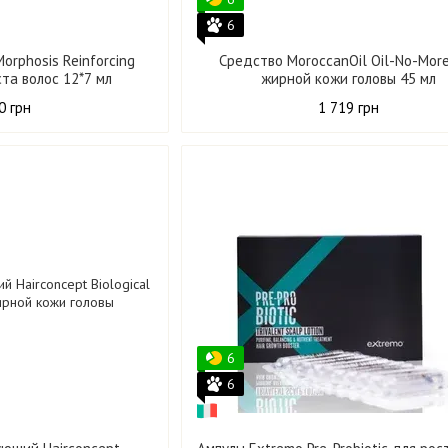
6
orphosis Reinforcing
Средство MoroccanOil Oil-No-Mor
ста волос 12*7 мл
жирной кожи головы 45 мл
0 грн
1 719 грн
6
6