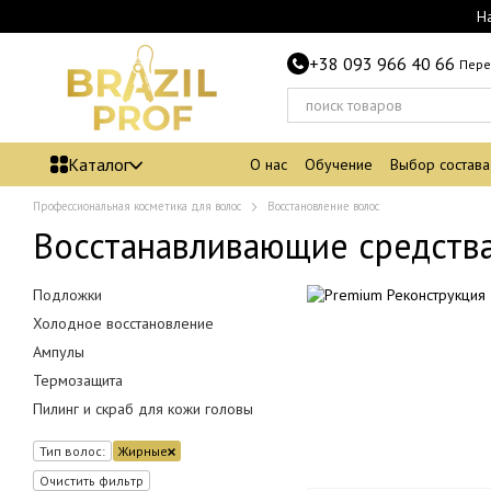
Перейти к основному контенту
Н
+38 093 966 40 66
Пере
Каталог
О нас
Обучение
Выбор состава
Профессиональная косметика для волос
Восстановление волос
Восстанавливающие средства
Подложки
Холодное восстановление
Ампулы
Термозащита
Пилинг и скраб для кожи головы
Тип волос:
Жирные
Очистить фильтр