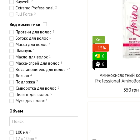
Raywell
2
Extremo Professional
2
Full Force
0
Вид косметики
Протеин для волос
2
Ботокс для волос
1
Хит
Маска для волос
7
−15%
Шампунь
1
6
Масло для волос
1
Маска-спрей для волос
3
6
Восстановитель для волос
22
Аминокислотный к
Лосьон
4
Professional AminoBo
Подложка
7
Сыворотка для волос
2
550 грн
Пилинг для волос
3
Мусс для волос
1
Объем
100 мл
7
12 х 10 мл
0