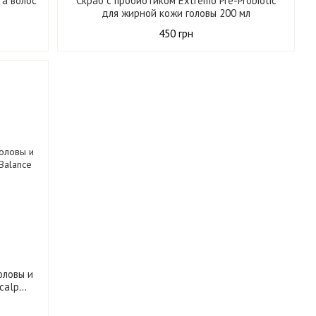
та волос
Скраб с пробиотиком Extremo Pre-Probiotic
для жирной кожи головы 200 мл
450 грн
оловы и
Scalp