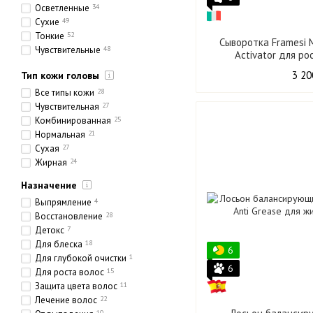
Осветленные
34
Сухие
49
Тонкие
52
Сыворотка Framesi M
Чувствительные
48
Activator для ро
Этнические
18
3 20
Тип кожи головы
Толстые
21
Пористые
33
Все типы кожи
28
Чувствительная
27
Комбинированная
25
Нормальная
21
Сухая
27
Жирная
24
Назначение
Выпрямление
4
Восстановление
28
Детокс
7
Для блеска
18
6
Для глубокой очистки
1
6
Для роста волос
15
Защита цвета волос
11
Лечение волос
22
10