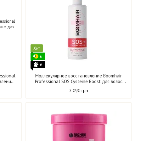
Хит
6
6
ssional
Моллекулярное восстановление Boomhair
вление
Professional SOS Cysteine Boost для волос
800 мл
2 090 грн