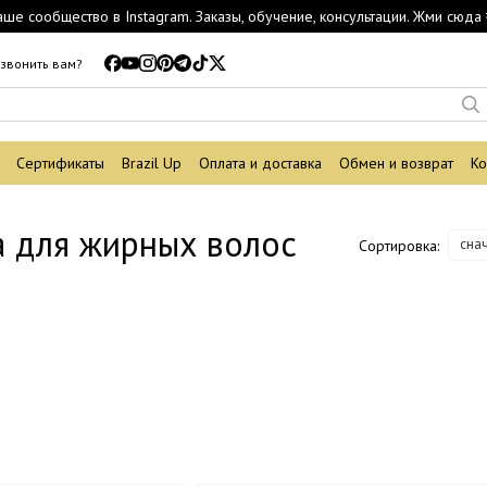
аше сообщество в Instagram. Заказы, обучение, консультации. Жми сюда 
звонить вам?
Сертификаты
Brazil Up
Оплата и доставка
Обмен и возврат
Ко
 для жирных волос
сна
Сортировка: