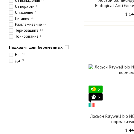
Лосьон балансир
От выпадения
Biological Anti Gr
От перхоти
4
головы
Очищение
7
1 14
Питание
21
Разглаживание
12
Термозащита
12
Тонирование
1
Увлажнение
24
Подходит для беременных
Укрепление
20
Уплотнение
14
Нет
10
Да
21
6
6
Лосьон Raywell bio 
нормализу
1 44