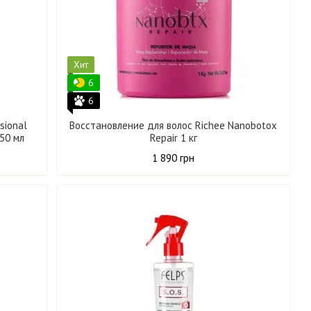
Хит
6
6
sional
Восстановление для волос Richee Nanobotox
150 мл
Repair 1 кг
1 890 грн