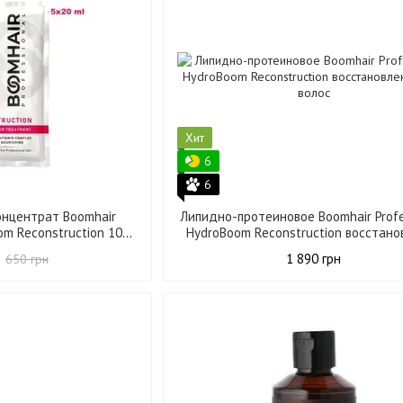
Хит
6
6
онцентрат Boomhair
Липидно-протеиновое Boomhair Profe
om Reconstruction 100
HydroBoom Reconstruction восстано
мл
для волос 500 мл
1 890 грн
650 грн