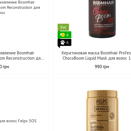
Хит
6
6
овление Boomhair
Кератиновая маска Boomhair Profes
oom Reconstruction для
ChocoBoom Liquid Mask для волос 
 300 мл
0 грн
990 грн