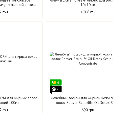
ующий Hairconcept
Ампулы Extremo Pre-Probiotic для рос
ease для жирной кожи
10х10 мл
 125 мл
2 грн
1 306 грн
6
6
NORM для жирных волос
Лечебный лосьон для жирной кожи г
ющий 100мл
волос Beaver Scalplife Oil Detox 
Balance Concentrate 30 мл
2 грн
690 грн