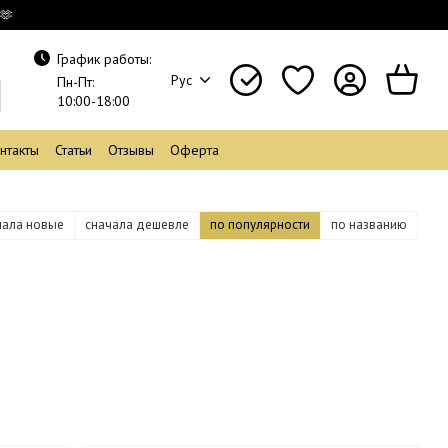
🫶
График работы:
Рус
Пн-Пт:
10:00-18:00
нтакты
Статьи
Отзывы
Оферта
чала новые
сначала дешевле
по популярности
по названию