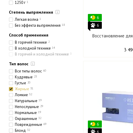
30 шт
0
1250 г
1
2 шт
0
Степень выпрямления
6 х 10 мл
0
6
Легкая волна
1
10 х 5 мл
0
6
Без эффекта выпрямления
18
10х10 мл
1
8х10 мл
0
Способ применения
Восстановление для 
60 x 30 мл
1
В горячей технике
2
4 х 15 мл
0
В холодной технике
14
3 49
В горячей и холодной технике
0
Тип волос
Все типы волос
60
Кудрявые
23
Густые
20
Жирные
31
Ломкие
52
Натуральные
19
Непослушные
29
Нормальные
19
Окрашенные
32
6
Поврежденные
69
Блонд
32
6