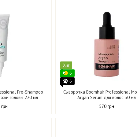
Хит
6
6
fessional Pre-Shampoo
Сыворотка Boomhair Professional M
 кожи головы 220 мл
Argan Serum для волос 30 мл
 грн
570 грн