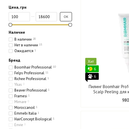
Цена, грн
От Цена, грн
До Цена, грн
OK
Наличие
В наличии
20
Нет в наличии
15
Ожидается
1
Бренд
Хит
Boomhair Professional
10
6
Felps Professional
11
6
Richee Professional
1
Ykas
0
Пилинг Boomhair Pro
Beaver Professional
1
Scalp Peeling для
Framesi
1
980
Mimare
0
Moroccanoil
1
Emmebi Italia
1
HairConcept Biological
1
Envie
0