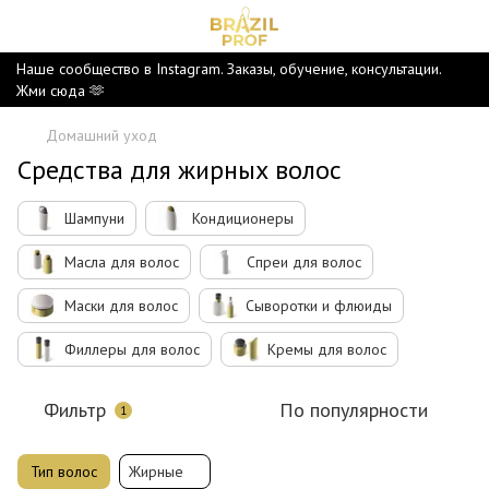
Наше сообщество в Instagram. Заказы, обучение, консультации.
Жми сюда 🫶
Домашний уход
Средства для жирных волос
Шампуни
Кондиционеры
Масла для волос
Спреи для волос
Маски для волос
Сыворотки и флюиды
Филлеры для волос
Кремы для волос
Фильтр
По популярности
1
Тип волос
Жирные