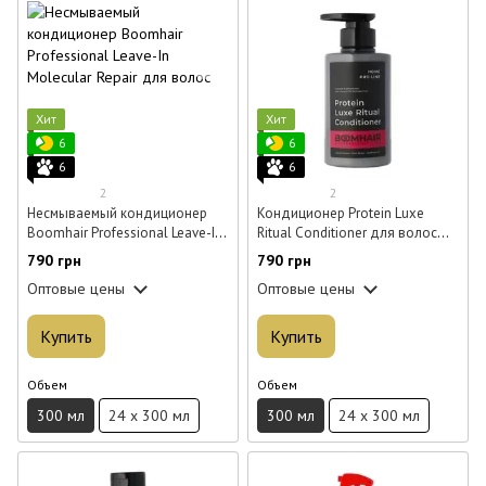
Хит
Хит
6
6
6
6
2
2
Несмываемый кондиционер
Кондиционер Protein Luxe
Boomhair Professional Leave-In
Ritual Conditioner для волос
Molecular Repair для волос 300
300 мл
790 грн
790 грн
мл
Оптовые цены
Оптовые цены
Купить
Купить
Объем
Объем
300 мл
24 x 300 мл
300 мл
24 x 300 мл