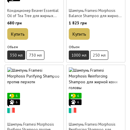
Кондиционер Beaver Essential
Шампунь Framesi Morphosis
Oil of Tea Tree для жирных
Balance Shampoo для жирной
волос 350 мл
кожи головы 1 л
680 грн
1 823 грн
Купить
Купить
Объем
Объем
350 мл
730 мл
1000 мл
250 мл
6
6
6
6
Шампунь Framesi Morphosis
Шампунь Framesi Morphosis
Purifying Shampoo против
Reinforcing Shampoo для