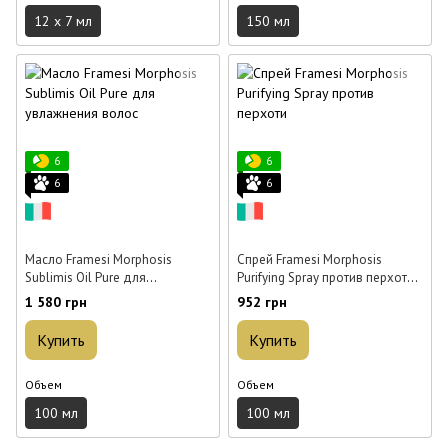
12 x 7 мл
150 мл
6
6
6
6
Масло Framesi Morphosis
Спрей Framesi Morphosis
Sublimis Oil Pure для
Purifying Spray против перхоти
увлажнения волос 100 мл
100 мл
1 580 грн
952 грн
Купить
Купить
Объем
Объем
100 мл
100 мл