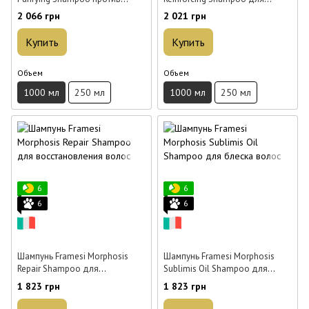
перхоти 1 л
жирной кожи головы 1 л
2 066 грн
2 021 грн
Купить
Купить
Объем
Объем
1000 мл
250 мл
1000 мл
250 мл
6
6
6
6
Шампунь Framesi Morphosis
Шампунь Framesi Morphosis
Repair Shampoo для
Sublimis Oil Shampoo для
восстановления волос 1 л
блеска волос 1 л
1 823 грн
1 823 грн