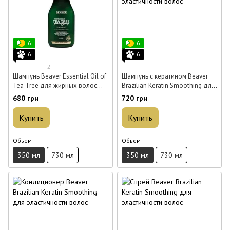
6
6
6
6
2
Шампунь Beaver Essential Oil of
Шампунь с кератином Beaver
Tea Tree для жирных волос
Brazilian Keratin Smoothing для
350 мл
эластичности волос 350 мл
680 грн
720 грн
Купить
Купить
Объем
Объем
350 мл
730 мл
350 мл
730 мл