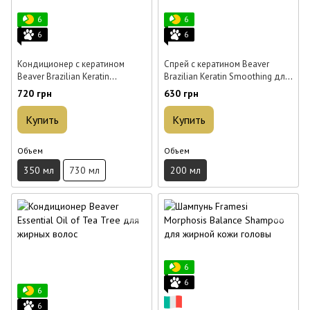
6
6
6
6
Кондиционер с кератином
Спрей с кератином Beaver
Beaver Brazilian Keratin
Brazilian Keratin Smoothing для
Smoothing для эластичности
эластичности волос 200 мл
720 грн
630 грн
волос 350 мл
Купить
Купить
Объем
Объем
350 мл
730 мл
200 мл
6
6
6
6