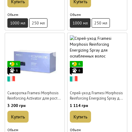
Купить
Купить
Объем
Объем
1000 мл
250 мл
1000 мл
250 мл
6
6
6
6
Сыворотка Framesi Morphosis
Спрей-уход Framesi Morphosis
Reinforcing Activator для роста
Reinforcing Energizing Spray для
волос 12*7 мл
ослабленных волос 150 мл
3 200 грн
1 114 грн
Купить
Купить
Объем
Объем