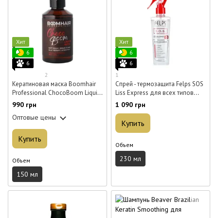
Хит
Хит
6
6
6
6
2
1
Кератиновая маска Boomhair
Спрей - термозащита Felps SOS
Professional ChocoBoom Liquid
Liss Express для всех типов
Mask для волос 150 мл
волос 230 мл
990 грн
1 090 грн
Оптовые цены
Купить
Купить
Объем
230 мл
Объем
150 мл