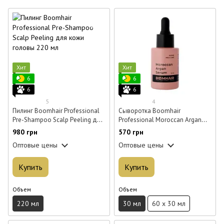
Хит
Хит
6
6
6
6
5
4
Пилинг Boomhair Professional
Сыворотка Boomhair
Pre-Shampoo Scalp Peeling для
Professional Moroccan Argan
кожи головы 220 мл
Serum для волос 30 мл
980 грн
570 грн
Оптовые цены
Оптовые цены
Купить
Купить
Объем
Объем
220 мл
30 мл
60 x 30 мл