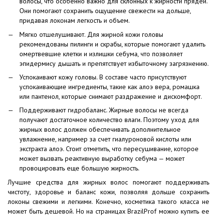
волосы, что особенно важно для склонных к жирности прядей.
Они помогают сохранить ощущение свежести на дольше,
придавая локонам легкость и объем.
Мягко отшелушивают. Для жирной кожи головы
рекомендованы пилинги и скрабы, которые помогают удалить
омертвевшие клетки и излишки себума, что позволяет
эпидермису дышать и препятствует избыточному загрязнению.
Успокаивают кожу головы. В составе часто присутствуют
успокаивающие ингредиенты, такие как алоэ вера, ромашка
или пантенол, которые снимают раздражение и дискомфорт.
Поддерживают гидробаланс. Жирные волосы не всегда
получают достаточное количество влаги. Поэтому уход для
жирных волос должен обеспечивать дополнительное
увлажнение, например за счет гиалуроновой кислоты или
экстракта алоэ. Стоит отметить, что пересушивание, которое
может вызвать реактивную выработку себума — может
провоцировать еще большую жирность.
Лучшие средства для жирных волос помогают поддерживать
чистоту, здоровье и баланс кожи, позволяя дольше сохранить
локоны свежими и легкими. Конечно, косметика такого класса не
может быть дешевой. Но на страницах BrazilProf можно купить ее