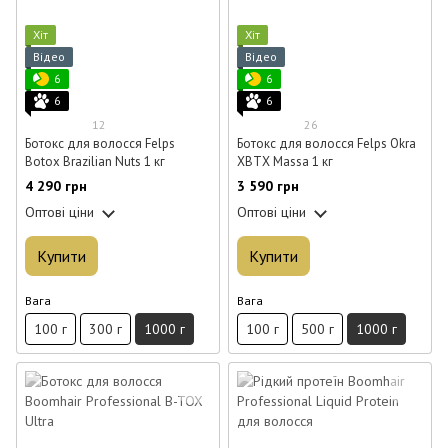
Хіт
Хіт
Відео
Відео
6
6
6
6
12
26
Ботокс для волосся Felps
Ботокс для волосся Felps Okra
Botox Brazilian Nuts 1 кг
XBTX Massa 1 кг
4 290 грн
3 590 грн
Оптові ціни
Оптові ціни
Купити
Купити
Вага
Вага
100 г
300 г
1000 г
100 г
500 г
1000 г