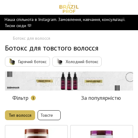
Наша спільнота в Instagram. Замовлення, навчання, консультації.
Тисни сюди 🫶
Ботокс для волосся
Ботокс для товстого волосся
Гарячий ботокс
Холодний ботокс
Фільтр
За популярністю
1
Тип волосся
Товсте