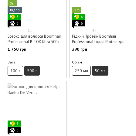
Хіт
Відео
Хіт
6
6
6
6
21
64
Ботокс для волосся Boomhair
Рідкий Протеїн Boomhair
Professional B-TOX Ultra 500 г
Professional Liquid Protein для
волосся 50 мл (розлив)
1 750 грн
390 грн
Вага
Об`єм
100 г
500 г
250 мл
50 мл
6
6