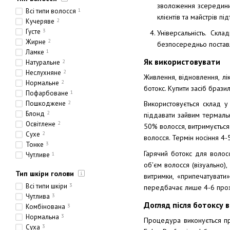
зволоження зсередини,
Всі типи волосся
1
клієнтів та майстрів п
Кучеряве
2
Густе
3
Універсальність. Скл
Жирне
2
безпосередньо поставле
Ламке
1
Як використовувати
Натуральне
2
Неслухняне
2
Живлення, відновлення, лі
Нормальне
2
ботокс. Купити засіб браз
Пофарбоване
1
Пошкоджене
2
Використовується склад у
Блонд
2
піддавати зайвим термаль
Освітлене
2
50% волосся, витримується
Сухе
2
волосся. Термін носіння 4-5
Тонке
3
Гарячий ботокс для волосс
Чутливе
1
об'єм волосся (візуально),
Етнічне
1
Тип шкіри голови
Товсте
2
витримки, «припечатувати
Пористе
2
Всі типи шкіри
3
передбачає лише 4-6 про
Чутлива
3
Догляд після ботоксу 
Комбінована
3
Нормальна
3
Процедура виконується пр
Суха
3