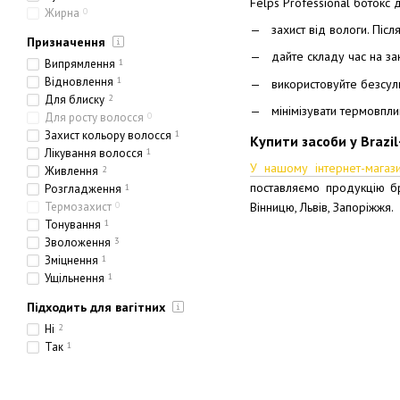
Felps Professional ботокс 
Жирна
0
захист від вологи. Піс
Призначення
дайте складу час на зак
Випрямлення
1
Відновлення
1
використовуйте безсул
Для блиску
2
мінімізувати термовпли
Для росту волосся
0
Захист кольору волосся
1
Купити засоби у Brazil
Лікування волосся
1
У нашому інтернет-магази
Живлення
2
поставляємо продукцію бр
Розгладження
1
Термозахист
0
Вінницю, Львів, Запоріжжя.
Тонування
1
Зволоження
3
Зміцнення
1
Ущільнення
1
Підходить для вагітних
Ні
2
Так
1