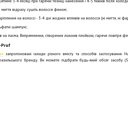
діятиме 3-4 місяці при гарячій техніці нанесення і 4-5 тижнів після хол
ля миття відразу сушіть волосся феном;
ріплення на волоссі - 3-4 дні жодних впливів на волосся (ні миття, ні фар
ьфатні шампуні;
в на пасма. Випрямлення, створення локонів плойкою, гаряче повітря фе
-Prof
ні
запропоновані склади різного вмісту та способів застосування. 
азильського бренду. Ви можете підібрати будь-який обсяг засобу (50