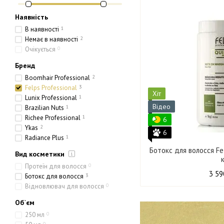
Наявність
В наявності
1
Немає в наявності
2
Очікується
0
Бренд
Boomhair Professional
2
Felps Professional
3
Хіт
Lunix Professional
1
Відео
Brazilian Nuts
1
Richee Professional
1
6
Ykas
2
6
Radiance Plus
1
Ботокс для волосся F
Вид косметики
Протеїн для волосся
0
3 59
Ботокс для волосся
3
Відновлювач для волосся
0
Об`єм
250 мл
0
0