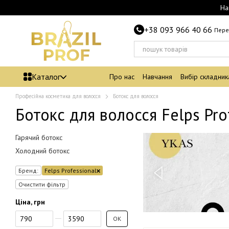
Перейти до основного контенту
На
+38 093 966 40 66
Пере
Каталог
Про нас
Навчання
Вибір складник
Професійна косметика для волосся
Ботокс для волосся
Ботокс для волосся Felps Pro
Гарячий ботокс
Холодний ботокс
Бренд:
Felps Professional
Очистити фільтр
Ціна, грн
Від Ціна, грн
До Ціна, грн
ОК