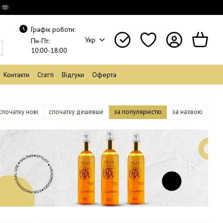
 🫶
Графік роботи:
Укр
Пн-Пт:
10:00-18:00
Контакти
Статті
Відгуки
Оферта
спочатку нові
спочатку дешевше
за популярністю
за назвою