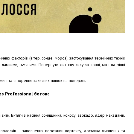
них факторів (вітер, сонце, мороз), застосування термічних технік
ламкими, тьмяними. Повернути життєву силу як зовні, так і на рівні
ині та створення захисних плівок на поверхні.
рієнти. Витяги з насіння соняшника, кокосу, авокадо, ядер макадамії,
і волосків – заповнення порожнин кортексу, доставка живлення та