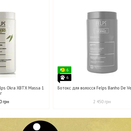
6
6
elps Okra XBTX Massa 1
Ботокс для волосся Felps Banho De Ver
кг
0 грн
2 450 грн