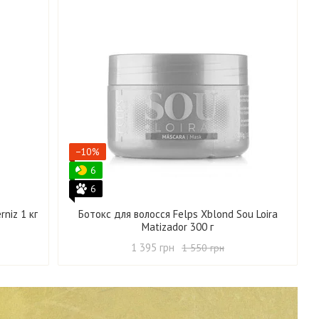
−10%
6
6
niz 1 кг
Ботокс для волосся Felps Xblond Sou Loira
Matizador 300 г
1 395 грн
1 550 грн