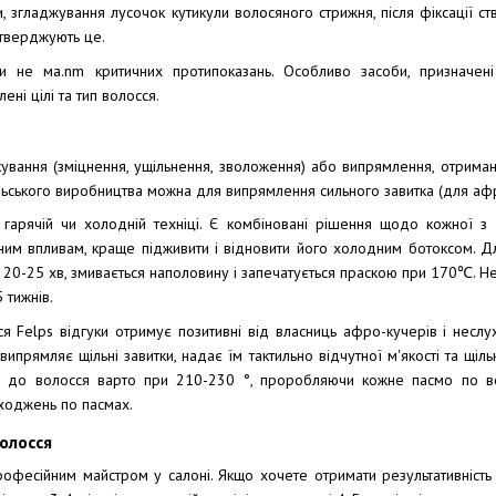
 згладжування лусочок кутикули волосяного стрижня, після фіксації с
ідтверджують це.
ади не ма.nm критичних протипоказань. Особливо засоби, призначен
ні цілі та тип волосся.
кування (зміцнення, ущільнення, зволоження) або випрямлення, отриман
ильського виробництва можна для випрямлення сильного завитка (для а
 гарячій чи холодній техніці. Є комбіновані рішення щодо кожної з
ним впливам, краще підживити і відновити його холодним ботоксом. 
 20-25 хв, змивається наполовину і запечатується праскою при 170℃. 
 тижнів.
я Felps відгуки отримує позитивні від власниць афро-кучерів і неслу
 випрямляє щільні завитки, надає їм тактильно відчутної м'якості та щіль
» до волосся варто при 210-230 °, проробляючи кожне пасмо по всі
ходжень по пасмах.
волосся
офесійним майстром у салоні. Якщо хочете отримати результативність 