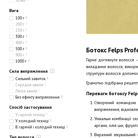
50 мл
Вага
100 г
1
200 г
0
250 г
0
300 г
2
400 г
0
Ботокс Felps Prof
500 г
1
900 г
0
Гарне доглянуте волосся –
1000 г
2
вкладання волосся, викорис
Сила випрямлення
структури волосся допомож
Сильний завиток
1
Грамотно підібрана рецепт
Середня хвиля
0
Легка хвиля
0
Переваги ботоксу Felp
Без ефекту випрямлення
2
Створений командою 
Спосіб застосування
випрямлення, відновле
У гарячій техніці
0
Унікальні комбінації с
У холодній техніці
1
аргани, олія ши, фрукто
В гарячій і холодній техніці
2
Виразний лікувальний 
Тип волосся