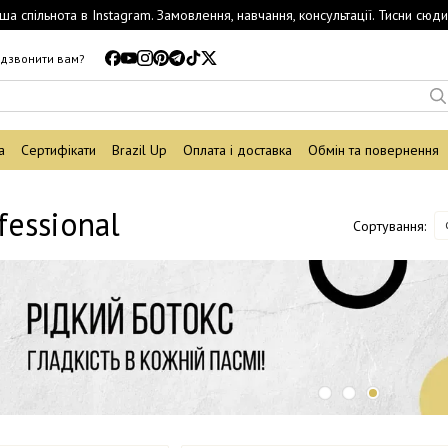
ша спільнота в Instagram. Замовлення, навчання, консультації. Тисни сюди
дзвонити вам?
а
Сертифікати
Brazil Up
Оплата і доставка
Обмін та повернення
fessional
Сортування: