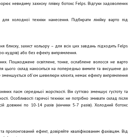
творює невидиму захисну плівку ботокс Felps. Відгуки задоволених
і для холодної техніки нанесення. Підбирати лінійку варто під
ня блиску, захист кольору – для всіх цих завдань підходить Felps
фро-кудрів) або без ефекту випрямлення.
 них. Пошкоджене освітлене, тонке, ослаблене волосся не варто
Для цього склад наноситься на попередньо вимите та висушене до
Не зменшується об’єм шевелюри клієнта, немає ефекту випрямлення
хняних пасм середньої жорсткості. Він суттєво зменшує густоту та
ності. Особливості гарячої техніки: не потрібно змивати склад після
й довжині по 10-14 разів (кінчики 5-7 разів). Холодний ботокс
та пролонгований ефект, довіряйте кваліфікованим фахівцям. Від