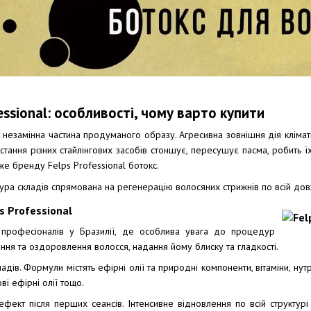
essional: особливості, чому варто купити
 незамінна частина продуманого образу. Агресивна зовнішня дія кліматич
тання різних стайлінгових засобів стоншує, пересушує пасма, робить їх 
е бренду Felps Professional ботокс.
ура складів спрямована на регенерацію волосяних стрижнів по всій довж
s Professional
професіоналів у Бразилії, де особлива увага до процедур
ння та оздоровлення волосся, надання йому блиску та гладкості.
кладів. Формули містять ефірні олії та природні компоненти, вітаміни, нут
ві ефірні олії тощо.
ефект після перших сеансів. Інтенсивне відновлення по всій структур