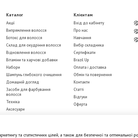
Каталог
Клієнтам
Акції
Вхід до кабінету
Випрямлення волосся
Про нас
Ботокс для волосся
Навчання
Склад для окудріння волосся
Вибір складника
Відновлення волосся
Сертифікати
Вітаміни та харчові добавки
Brazil Up
Набори
Оплата і доставка
Шампунь глибокого очищення
Обмін та повернення
Домашній догляд
Контакти
Засоби для фарбування
Статті
волосся
Відгуки
Техніка
Оферта
Аксесуари
Бренди
Ми в соцмережах
Догляд за обличчям
кетингу та статистичних цілей, а також для безпечної та оптимальної ро