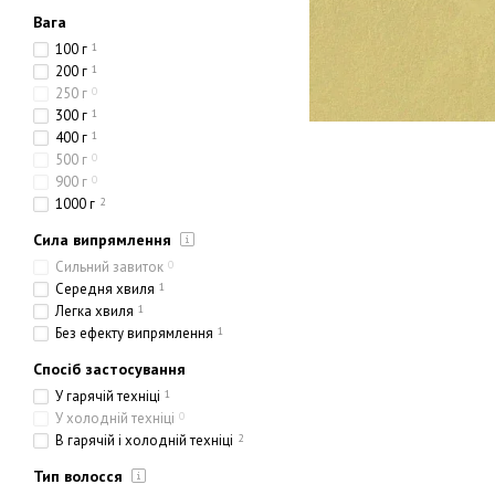
Вага
100 г
1
200 г
1
250 г
0
300 г
1
400 г
1
500 г
0
900 г
0
1000 г
2
Сила випрямлення
Сильний завиток
0
Середня хвиля
1
Легка хвиля
1
Без ефекту випрямлення
1
Спосіб застосування
У гарячій техніці
1
У холодній техніці
0
В гарячій і холодній техніці
2
Тип волосся