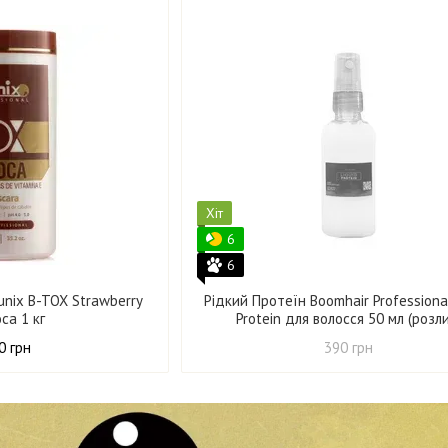
Хіт
6
6
unix B-TOX Strawberry
Рідкий Протеїн Boomhair Professional
ca 1 кг
Protein для волосся 50 мл (розл
0 грн
390 грн