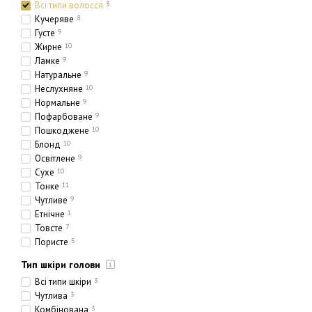
Всі типи волосся
3
Кучеряве
8
Густе
9
Жирне
10
Ламке
9
Натуральне
9
Неслухняне
10
Нормальне
9
Пофарбоване
9
Пошкоджене
10
Блонд
10
Освітлене
9
Сухе
10
Тонке
11
Чутливе
9
Етнічне
1
Товсте
7
Пористе
5
Тип шкіри голови
Всі типи шкіри
3
Чутлива
3
Комбінована
3