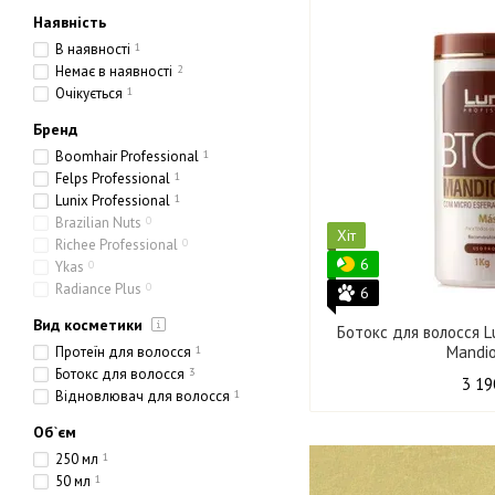
Наявність
В наявності
1
Немає в наявності
2
Очікується
1
Бренд
Boomhair Professional
1
Felps Professional
1
Lunix Professional
1
Brazilian Nuts
0
Хіт
Richee Professional
0
6
Ykas
0
Radiance Plus
0
6
Вид косметики
Ботокс для волосся L
Mandio
Протеїн для волосся
1
Ботокс для волосся
3
3 19
Відновлювач для волосся
1
Об`єм
250 мл
1
50 мл
1