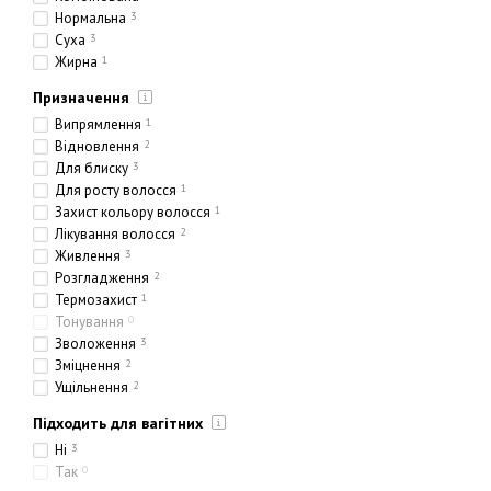
Нормальна
3
Суха
3
Жирна
1
Призначення
Випрямлення
1
Відновлення
2
Для блиску
3
Для росту волосся
1
Захист кольору волосся
1
Лікування волосся
2
Живлення
3
Розгладження
2
Термозахист
1
Тонування
0
Зволоження
3
Зміцнення
2
Ущільнення
2
Підходить для вагітних
Ні
3
Так
0