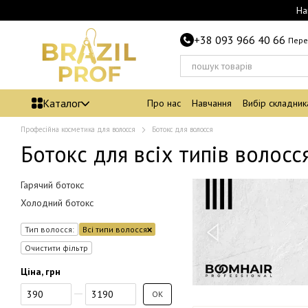
Перейти до основного контенту
На
+38 093 966 40 66
Пере
Каталог
Про нас
Навчання
Вибір складник
Професійна косметика для волосся
Ботокс для волосся
Ботокс для всіх типів волосс
Гарячий ботокс
Холодний ботокс
Тип волосся:
Всі типи волосся
Очистити фільтр
Ціна, грн
Від Ціна, грн
До Ціна, грн
ОК