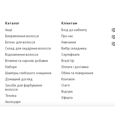
Каталог
Клієнтам
Акції
Вхід до кабінету
Випрямлення волосся
Про нас
Ботокс для волосся
Навчання
Склад для окудріння волосся
Вибір складника
Відновлення волосся
Сертифікати
Вітаміни та харчові добавки
Brazil Up
Набори
Оплата і доставка
Шампунь глибокого очищення
Обмін та повернення
Домашній догляд
Контакти
Засоби для фарбування
Статті
волосся
Відгуки
Техніка
Оферта
Аксесуари
Бренди
Ми в соцмережах
Догляд за обличчям