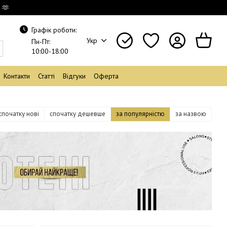
 🫶
Графік роботи:
Укр
Пн-Пт:
10:00-18:00
Контакти
Статті
Відгуки
Оферта
спочатку нові
спочатку дешевше
за популярністю
за назвою