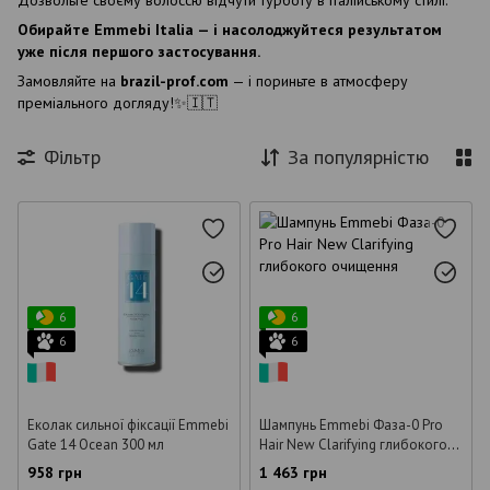
Обирайте Emmebi Italia — і насолоджуйтеся результатом
уже після першого застосування.
Замовляйте на
brazil-prof.com​​​​​
​​ — і пориньте в атмосферу
преміального догляду!✨🇮🇹
Фільтр
За популярністю
6
6
6
6
Еколак сильної фіксації Emmebi
Шампунь Emmebi Фаза-0 Pro
Gate 14 Ocean 300 мл
Hair New Clarifying глибокого
очищення 1000 мл
958 грн
1 463 грн