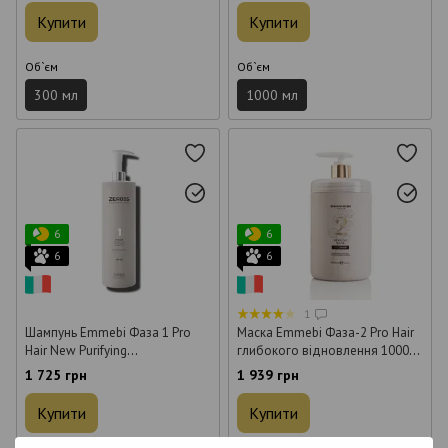
Купити
Купити
Об`єм
Об`єм
300 мл
1000 мл
6
6
6
6
1
Шампунь Emmebi Фаза 1 Pro
Маска Emmebi Фаза-2 Pro Hair
Hair New Purifying
глибокого відновлення 1000
безсульфатный 1000 мл
мл
1 725 грн
1 939 грн
Купити
Купити