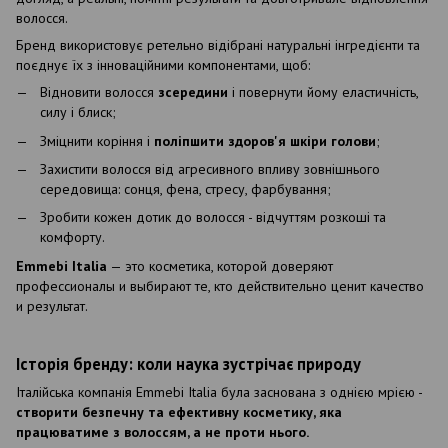
волосся.
Бренд використовує ретельно відібрані натуральні інгредієнти та
поєднує їх з інноваційними компонентами, щоб:
Відновити волосся
зсередини
і повернути йому еластичність,
силу і блиск;
Зміцнити коріння і
поліпшити здоров'я шкіри голови
;
Захистити волосся від агресивного впливу зовнішнього
середовища: сонця, фена, стресу, фарбування;
Зробити кожен дотик до волосся - відчуттям розкоші та
комфорту.
Emmebi Italia
— это косметика, которой доверяют
профессионалы и выбирают те, кто действительно ценит качество
и результат.
Історія бренду: коли наука зустрічає природу
Італійська компанія Emmebi Italia була заснована з однією мрією -
створити безпечну та ефективну косметику, яка
працюватиме з волоссям, а не проти нього.