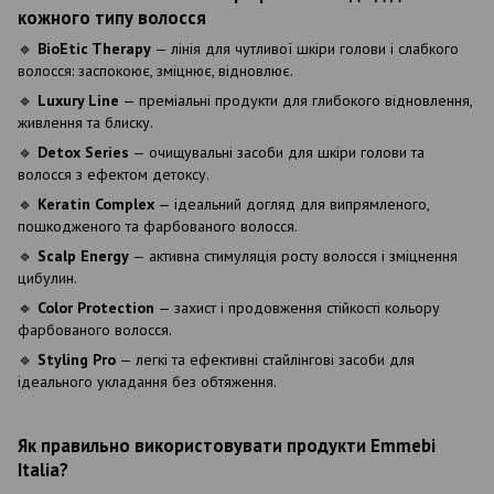
кожного типу волосся
🔹
BioEtic Therapy
— лінія для чутливої шкіри голови і слабкого
волосся: заспокоює, зміцнює, відновлює.
🔹
Luxury Line
— преміальні продукти для глибокого відновлення,
живлення та блиску.
🔹
Detox Series
— очищувальні засоби для шкіри голови та
волосся з ефектом детоксу.
🔹
Keratin Complex
— ідеальний догляд для випрямленого,
пошкодженого та фарбованого волосся.
🔹
Scalp Energy
— активна стимуляція росту волосся і зміцнення
цибулин.
🔹
Color Protection
— захист і продовження стійкості кольору
фарбованого волосся.
🔹
Styling Pro
— легкі та ефективні стайлінгові засоби для
ідеального укладання без обтяження.
Як правильно використовувати продукти Emmebi
Italia?