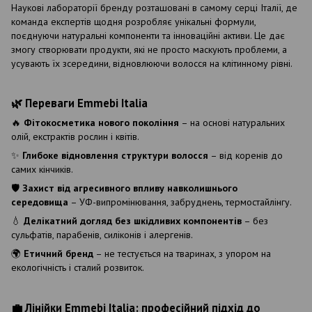
Наукові лабораторії бренду розташовані в самому серці Італії, де
команда експертів щодня розробляє унікальні формули,
поєднуючи натуральні компоненти та інноваційні активи. Це дає
змогу створювати продукти, які не просто маскують проблеми, а
усувають їх зсередини, відновлюючи волосся на клітинному рівні.
🌿 Переваги Emmebi Italia
🔥
Фітокосметика нового покоління
– на основі натуральних
олій, екстрактів рослин і квітів.
✨
Глибоке відновлення структури волосся
– від коренів до
самих кінчиків.
🛡
Захист від агресивного впливу навколишнього
середовища
– УФ-випромінювання, забруднень, термостайлінгу.
💧
Делікатний догляд без шкідливих компонентів
– без
сульфатів, парабенів, силіконів і алергенів.
🌍
Етичний бренд
– не тестується на тваринах, з упором на
екологічність і сталий розвиток.
💼 Лінійки Emmebi Italia: професійний підхід до