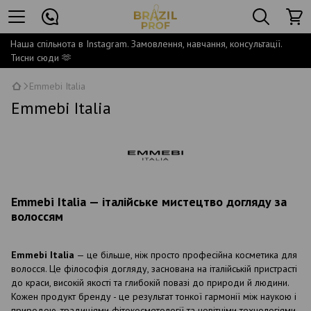
Наша спільнота в Instagram. Замовлення, навчання, консультації.
Тисни сюди 🫶
Emmebi Italia
Emmebi Italia
Emmebi Italia — італійське мистецтво догляду за
волоссям
Emmebi Italia
— це більше, ніж просто професійна косметика для
волосся. Це філософія догляду, заснована на італійській пристрасті
до краси, високій якості та глибокій повазі до природи й людини.
Кожен продукт бренду - це результат тонкої гармонії між наукою і
природою, традиціями фітокосметології та новітніми технологіями.