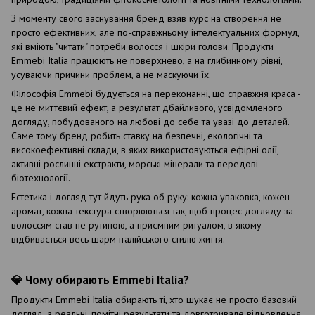
З моменту свого заснування бренд взяв курс на створення не
просто ефективних, але по-справжньому інтелектуальних формул,
які вміють "читати" потреби волосся і шкіри голови. Продукти
Emmebi Italia працюють не поверхнево, а на глибинному рівні,
усуваючи причини проблем, а не маскуючи їх.
Філософія Emmebi будується на переконанні, що справжня краса -
це не миттєвий ефект, а результат дбайливого, усвідомленого
догляду, побудованого на любові до себе та увазі до деталей.
Саме тому бренд робить ставку на безпечні, екологічні та
високоефективні склади, в яких використовуються ефірні олії,
активні рослинні екстракти, морські мінерали та передові
біотехнології.
Естетика і догляд тут йдуть рука об руку: кожна упаковка, кожен
аромат, кожна текстура створюються так, щоб процес догляду за
волоссям став не рутиною, а приємним ритуалом, в якому
відбивається весь шарм італійського стилю життя.
💎 Чому обирають Emmebi Italia?
Продукти Emmebi Italia обирають ті, хто шукає не просто базовий
догляд, а реальні, помітні результати та довготривале відновлення