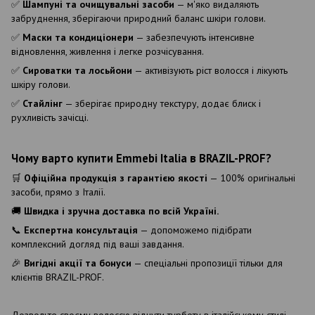
✅
Шампуні та очищувальні засоби
— м'яко видаляють
забруднення, зберігаючи природний баланс шкіри голови.
✅
Маски та кондиціонери
— забезпечують інтенсивне
відновлення, живлення і легке розчісування.
✅
Сироватки та лосьйони
— активізують ріст волосся і лікують
шкіру голови.
✅
Стайлінг
— зберігає природну текстуру, додає блиск і
рухливість зачісці.
Чому варто купити Emmebi Italia в BRAZIL-PROF?
🛒
Офіційна продукція з гарантією якості
— 100% оригінальні
засоби, прямо з Італії.
🚚
Швидка і зручна доставка по всій Україні.
📞
Експертна консультація
— допоможемо підібрати
комплексний догляд під ваші завдання.
🎉
Вигідні акції та бонуси
— спеціальні пропозиції тільки для
клієнтів BRAZIL-PROF.
Дозвольте своєму волоссю відчути турботу в італійському стилі.