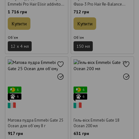
Emmebi Pro Hair Elisir addivito
Фаза-3 Pro Hair Re-Balance
multifuzionale 12 шт. х 4 мл
фіксація кольору 150 мл
1 716 грн
712 грн
Купити
Купити
Об`єм
Об`єм
12 х 4 мл
150 мл
6
6
6
6
Матова пудра Emmebi Gate 25
Гель-віск Emmebi Gate 18
Ocean для об'єму 8 г
Ocean 200 мл
917 грн
631 грн