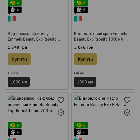
6
6
6
6
Відновлюючий шампунь
Відновлюючий крем Emmebi
Emmebi Beauty Exp Rebuild
Beauty Exp Rebuild 1000 мл
1000 мл
1 748 грн
5 076 грн
Купити
Купити
Об`єм
Об`єм
1000 мл
1000 мл
6
6
6
6