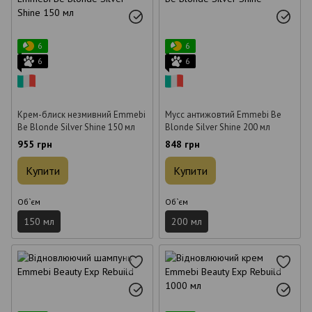
6
6
6
6
Крем-блиск незмивний Emmebi
Мусс антижовтий Emmebi Be
Be Blonde Silver Shine 150 мл
Blonde Silver Shine 200 мл
955 грн
848 грн
Купити
Купити
Об`єм
Об`єм
150 мл
200 мл