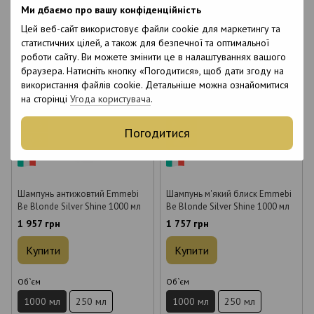
Об`єм
Об`єм
Ми дбаємо про вашу конфіденційність
1000 мл
250 мл
1000 мл
200 мл
Цей веб-сайт використовує файли cookie для маркетингу та
статистичних цілей, а також для безпечної та оптимальної
роботи сайту. Ви можете змінити це в налаштуваннях вашого
браузера. Натисніть кнопку «Погодитися», щоб дати згоду на
використання файлів cookie. Детальніше можна ознайомитися
на сторінці
Угода користувача
.
6
6
Погодитися
6
6
Шампунь антижовтий Emmebi
Шампунь м'який блиск Emmebi
Be Blonde Silver Shine 1000 мл
Be Blonde Silver Shine 1000 мл
1 957 грн
1 757 грн
Купити
Купити
Об`єм
Об`єм
1000 мл
250 мл
1000 мл
250 мл