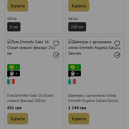
Купити
Купити
Об`єм
Об`єм
8 мл
200 мл
6
6
6
6
Гель Emmebi Gate 16 Ocean
Шампунь з аргановою олією
сильної фіксації 200 мл
Emmebi Argania Sahara Secrets
500 мл
631 грн
1 244 грн
Купити
Купити