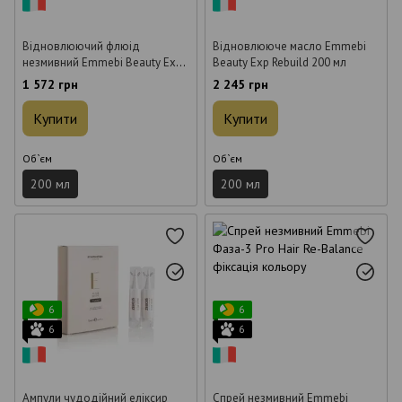
Відновлюючий флюід
Відновлююче масло Emmebi
незмивний Emmebi Beauty Exp
Beauty Exp Rebuild 200 мл
Rebuild fluid 200 мл
1 572 грн
2 245 грн
Купити
Купити
Об`єм
Об`єм
200 мл
200 мл
6
6
6
6
Ампули чудодійний еліксир
Спрей незмивний Emmebi