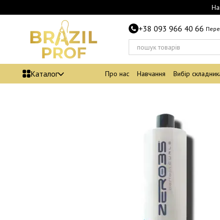
Перейти до основного контенту
На
+38 093 966 40 66
Пере
Каталог
Про нас
Навчання
Вибір складник