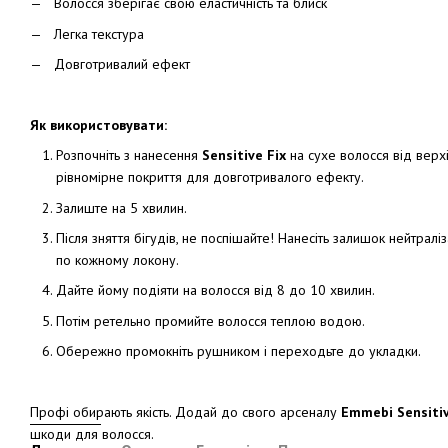
Волосся зберігає свою еластичність та блиск
Легка текстура
Довготривалий ефект
Як використовувати:
Розпочніть з нанесення
Sensitive Fix
на сухе волосся від верхі
рівномірне покриття для довготривалого ефекту.
Залиште на 5 хвилин.
Після зняття бігудів, не поспішайте! Нанесіть залишок нейтрал
по кожному локону.
Дайте йому подіяти на волосся від 8 до 10 хвилин.
Потім ретельно промийте волосся теплою водою.
Обережно промокніть рушником і переходьте до укладки.
Профі обирають якість. Додай до свого арсеналу
Emmebi Sensitiv
шкоди для волосся.