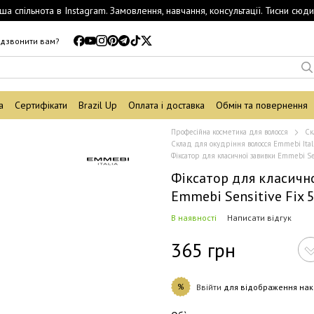
ша спільнота в Instagram. Замовлення, навчання, консультації. Тисни сюди
дзвонити вам?
а
Сертифікати
Brazil Up
Оплата і доставка
Обмін та повернення
Професійна косметика для волосся
Ск
Склад для окудріння волосся Emmebi Ital
Фіксатор для класичної завивки Emmebi Se
Фіксатор для класичн
Emmebi Sensitive Fix 
В наявності
Написати відгук
365 грн
%
Ввійти
для відображення нак