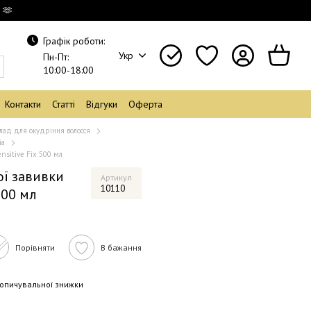
 🫶
Графік роботи:
Укр
Пн-Пт:
10:00-18:00
Контакти
Статті
Відгуки
Оферта
лад для окудріння волосся
ia
nsitive Fix 500 мл
ої завивки
Артикул
10110
500 мл
Порівняти
В бажання
опичувальної знижки