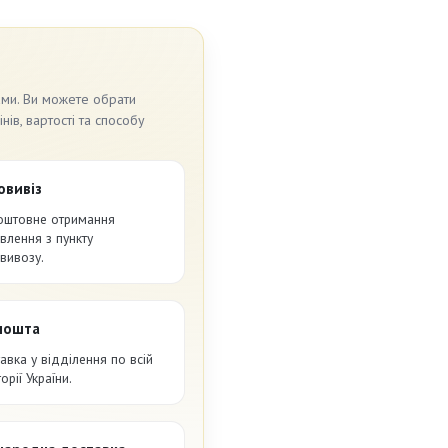
ами. Ви можете обрати
ів, вартості та способу
овивіз
оштовне отримання
влення з пункту
вивозу.
пошта
авка у відділення по всій
орії України.