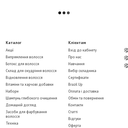
Каталог
Клієнтам
Акції
Вхід до кабінету
Випрямлення волосся
Про нас
Ботокс для волосся
Навчання
Склад для окудріння волосся
Вибір складника
Відновлення волосся
Сертифікати
Вітаміни та харчові добавки
Brazil Up
Набори
Оплата і доставка
Шампунь глибокого очищення
Обмін та повернення
Домашній догляд
Контакти
Засоби для фарбування
Статті
волосся
Відгуки
Техніка
Оферта