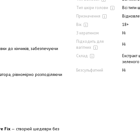
Тип шкіри голови
Всі типи 
Призначення
Відновле
Вік
18+
З кератином
Ні
Підходить для
Ні
вагітних
вки до кінчиків, забезпечуючи
Склад
Екстракт 
зеленого
Безсульфатний
Ні
ізатора, рівномірно розподіляючи
e Fix
— створюй шедеври без