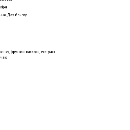
шкіри
ння, Для блиску
шовку, фруктові кислоти, екстракт
 чаю