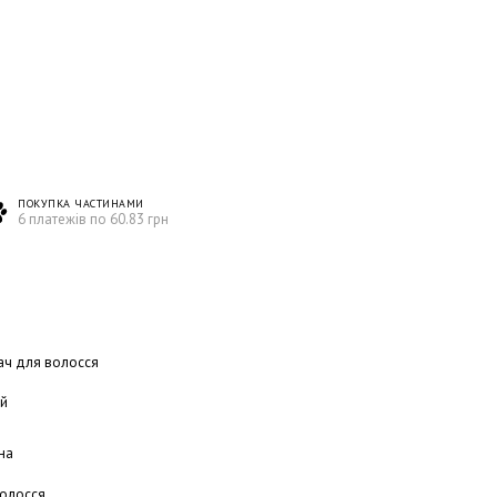
ПОКУПКА ЧАСТИНАМИ
6 платежів по 60.83 грн
ч для волосся
й
на
волосся