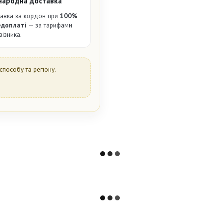
народна доставка
авка за кордон при
100%
едоплаті
— за тарифами
візника.
способу та регіону.