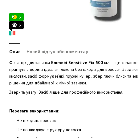
6
6
Опис
Новий відгук або коментар
Фіксатор для завивки
Emmebi Sensitive Fix 500 мл
— це справжня
прагнуть створити ідеальні локони без шкоди для волосся. Завдяк
кислотам, засіб формує м’які, пружні кучері, зберігаючи блиск та е
рішення для дбайливої хімічної завивки.
Зверніть увагу!
Засіб л
ише для професійного використання.
Переваги використання:
Не шкодить волоссю
Не пошкоджує структуру волосся