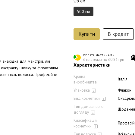
Об`єм
500 мл
Купити
В кредит
ОПЛАТА ЧАСТИНАМИ
6 платежів по 60.83 грн
 знахідка для майстрів, які
Характеристики
и екстракту шовку та фруктовим
ластичність волосся. Професійне
Країна
Італія
виробництва
Упаковка
Флакон
Вид косметики
Окудрюва
Тип домашнього
Щоденни
догляду
Класифікація
Професій
косметики
Тип волосся
Всі типи 