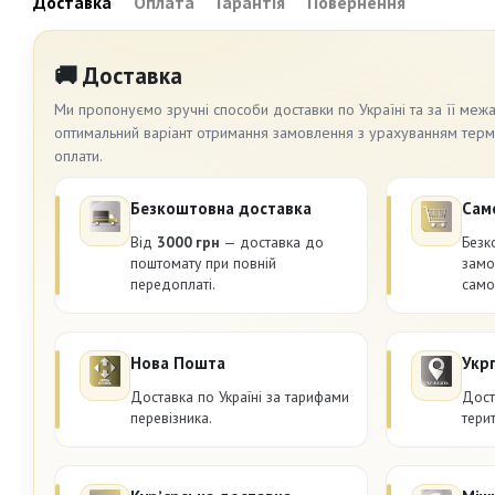
Доставка
Оплата
Гарантія
Повернення
🚚 Доставка
Ми пропонуємо зручні способи доставки по Україні та за її меж
оптимальний варіант отримання замовлення з урахуванням термін
оплати.
Безкоштовна доставка
Сам
Від
3000 грн
— доставка до
Безк
поштомату при повній
замо
передоплаті.
само
Нова Пошта
Укр
Доставка по Україні за тарифами
Дост
перевізника.
терит