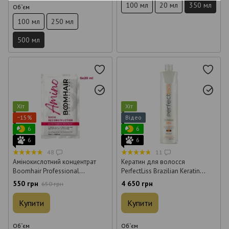
100 мл
20 мл
350 мл
Об`єм
100 мл
250 мл
500 мл
Хіт
Хіт
−15%
Відео
6
6
6
6
48
11
Амінокислотний концентрат
Кератин для волосся
Boomhair Professional
PerfectLiss Brazilian Keratin
AminoBoom Reconstruction 100
Tourmaline 1 л
550 грн
4 650 грн
650 грн
мл
Купити
Купити
Об`єм
Об`єм