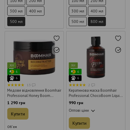
100 мл
200 мл
100 мл
200 мл
300 мл
400 мл
300 мл
400 мл
500 мл
500 мл
800 мл
Хіт
Хіт
6
6
6
6
13
2
Медове відновлення Boomhair
Кератинова маска Boomhair
Professional Honey Boom
Professional ChocoBoom Liquid
Reconstruction для волосся 300
Mask для волосся 150 мл
1 290 грн
990 грн
мл
Оптові ціни
Купити
Купити
Об`єм