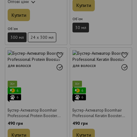
Оптові ціни
Купити
Купити
Об`єм
30 мл
Об`єм
300 мл
24 x 300 мл
Хіт
Хіт
6
6
6
6
Бустер-Активатор Boomhair
Бустер-Активатор Boomhair
Professional Protein Booster
Professional Keratin Booster
для волосся 30 мл
для волосся 30 мл
490 грн
490 грн
Купити
Купити