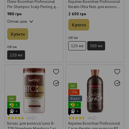
Пілінг Boomhair Professional
Кератин Boomhair Professional
Pre-Shampoo Scalp Peeling для
Keratin Ultra Nuts для волосся
шкіри голови 220 мл
500 мл
980 грн
2 650 грн
Оптові ціни
Купити
Купити
Об`єм
120 мл
500 мл
Об`єм
220 мл
Хіт
−5%
Хіт
Відео
6
6
6
6
10
26
Ботокс для волосся Lunix B-
Кератин Boomhair Professional
TOX Strawberry Mandioca 1 кг
Cacau Keratin для волосся 800