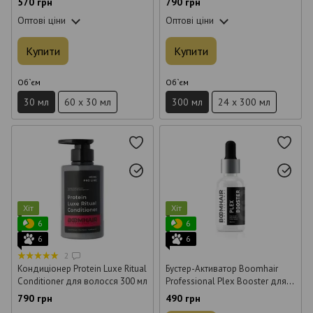
570 грн
790 грн
300 мл
Оптові ціни
Оптові ціни
Купити
Купити
Об`єм
Об`єм
30 мл
60 x 30 мл
300 мл
24 x 300 мл
Хіт
Хіт
6
6
6
6
2
Кондиціонер Protein Luxe Ritual
Бустер-Активатор Boomhair
Conditioner для волосся 300 мл
Professional Plex Booster для
волосся 30 мл
790 грн
490 грн