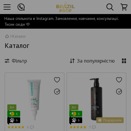
Наша спільнота в Instagram. Замовлення, навчання, консультації.
Тисни сюди 🫶
Каталог
Каталог
Фільтр
За популярністю
Хіт
Хіт
6
6
6
6
Подарунок
5
7