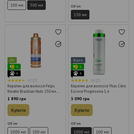
100 мл
300 мл
Об`єм
150 мл
Хіт
Відео
6
6
6
6
37
10
Кератин для волосся Felps
Кератин для волосся Ykas Citric
Keratin Brazilian Nuts 250 мл
Escova Progressiva 1 л
(крок 2)
1 890 грн
3 090 грн
Купити
Купити
Об`єм
Об`єм
1000 мл
100 мл
1000 мл
100 мл