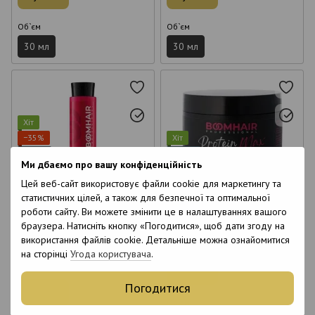
Об`єм
Об`єм
30 мл
30 мл
Хіт
−35%
Хіт
Відео
Відео
Ми дбаємо про вашу конфіденційність
6
6
Цей веб-сайт використовує файли cookie для маркетингу та
6
6
статистичних цілей, а також для безпечної та оптимальної
25
5
роботи сайту. Ви можете змінити це в налаштуваннях вашого
Колагенопластія Boomhair
Комплекс Boomhair
браузера. Натисніть кнопку «Погодитися», щоб дати згоду на
Professional Premium Collagen
Professional Protein Max для
Plastia для волосся 500 мл
відновлення волосся 350 мл
використання файлів cookie. Детальніше можна ознайомитися
1 788 грн
1 650 грн
2 750 грн
на сторінці
Угода користувача
.
Оптові ціни
Купити
Погодитися
Купити
Об`єм