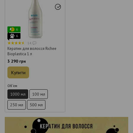
6
6
14
Кератин для волосся Richee
Bioplastica 1 л
3 290 грн
Купити
Об`єм
1000 мл
100 мл
250 мл
500 мл