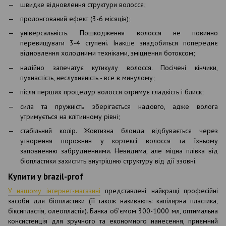
швидке відновлення структури волосся;
пролонгований ефект (3-6 місяців);
універсальність. Пошкодження волосся не повинно
перевищувати 3-4 ступені. Інакше знадобиться попереднє
відновлення холодними техніками, зміцнення ботоксом;
надійно запечатує кутикулу волосся. Посічені кінчики,
пухнастість, неслухняність - все в минулому;
після перших процедур волосся отримує гладкість і блиск;
сила та пружність зберігається надовго, адже волога
утримується на клітинному рівні;
стабільний колір. Жовтизна блонда відбувається через
утворення порожнин у кортексі волосся та їхньому
заповненню забрудненнями. Невидима, але міцна плівка від
біопластики захистить внутрішню структуру від дії ззовні.
Купити у brazil-prof
У нашому інтернет-магазині
представлені найкращі професійні
засоби для біопластики (її також називають: капілярна пластика,
біксипластія, олеопластія). Банка об'ємом 300-1000 мл, оптимальна
консистенція для зручного та економного нанесення, приємний