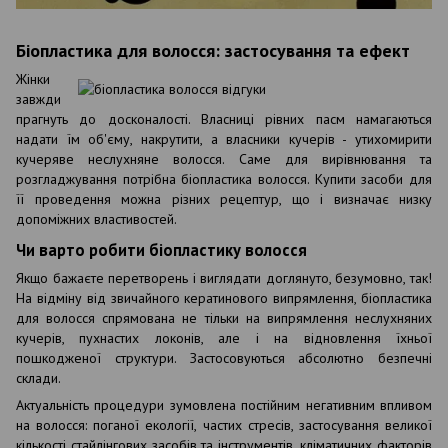
Біопластика для волосся: застосування та ефект
Жінки
завжди
прагнуть до досконалості. Власниці рівних пасм намагаються
надати їм об'єму, накрутити, а власники кучерів - утихомирити
кучеряве неслухняне волосся. Саме для вирівнювання та
розгладжування потрібна біопластика волосся. Купити засоби для
її проведення можна різних рецептур, що і визначає низку
допоміжних властивостей.
Чи варто робити біопластику волосся
Якщо бажаєте перетворень і виглядати доглянуто, безумовно, так!
На відміну від звичайного кератинового випрямлення, біопластика
для волосся спрямована не тільки на випрямлення неслухняних
кучерів, пухнастих локонів, але і на відновлення їхньої
пошкодженої структури. Застосовуються абсолютно безпечні
склади.
Актуальність процедури зумовлена ​​постійним негативним впливом
на волосся: поганої екології, частих стресів, застосування великої
кількості стайлінгових засобів та інструментів, кліматичних факторів