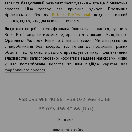
запах та бездоганний результат застосування – все це біопластика
волосся. Ціна товару вас приємно здивує. Продукція
бразильського бренду
Richee Professional
подолає сильний
завиток, підходить для всіх типів волосся.
Якщо вам потрібна сертифікована біопластика волосся, купити у
Brazil-Prof товар ви можете недорого з доставкою в Київ, Івано-
Франківськ, Ужгород, Вінницю, Львів, Запоріжжя. Ми співпрацюємо
з виробниками без посередників, готові до постачання різних
обсягів. Наші фахівці з радістю проведуть семінари для вивчення
властивостей запропонованої косметики вашими майстрами. Якщо
у вас пофарбоване волосся, то вам підійде
кератин для
фарбованого волосся
.
+38 093 966 40 66
+38 073 966 40 66
+38 073 466 40 66 (Опт)
Контакти
Повна версія сайту