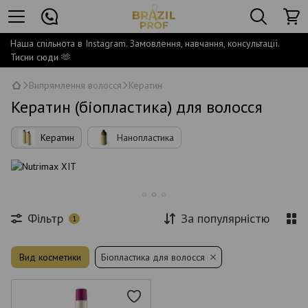
Наша спільнота в Instagram. Замовлення, навчання, консультації.
Тисни сюди 🫶
Випрямлення волосся
Кератин
Кератин (біопластика) для волосся
Кератин
Нанопластика
Фільтр
За популярністю
1
Вид косметики
Біопластика для волосся