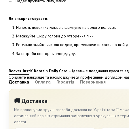
Надає пружність, силу, блиск
Як використовувати:
Нанесіть невелику кількість шампуню на вологе волосся.
Масажуйте
шкіру
голови
до
утворення
піни
.
Ретельно
змийте
чистою
водою
,
промиваючи
волосся
по
всій
д
За
потреби
повторіть
процедуру
.
Beaver JustK Keratin Daily Care
– ідеальне поєднання краси та зд
Обирайте найкраще та насолоджуйтеся професійним доглядом нав
Доставка
Оплата
Гарантія
Повернення
🚚 Доставка
Ми пропонуємо зручні способи доставки по Україні та за її меж
оптимальний варіант отримання замовлення з урахуванням термін
оплати.