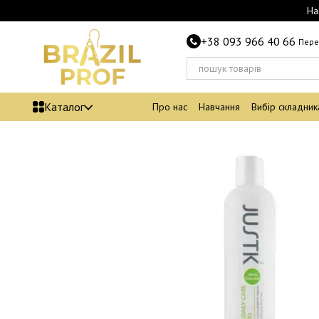
Перейти до основного контенту
На
+38 093 966 40 66
Пере
Каталог
Про нас
Навчання
Вибір складник