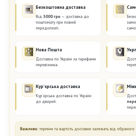
Безкоштовна доставка
Сам
Від
3000 грн
— доставка до
Безк
поштомату при повній
замо
передоплаті.
само
Нова Пошта
Укр
Доставка по Україні за тарифами
Дост
перевізника.
терит
Курʼєрська доставка
Між
Курʼєрська доставка по Україні
Дост
до дверей.
пер
пере
Важливо:
терміни та вартість доставки залежать від обраного 