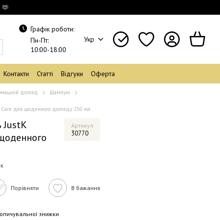
 🫶
Графік роботи:
Укр
Пн-Пт:
10:00-18:00
Контакти
Статті
Відгуки
Оферта
машній догляд
Шампуні
y Care для щоденного догляду 250 мл
 JustK
Артикул
30770
я щоденного
ук
Порівняти
В бажання
опичувальної знижки