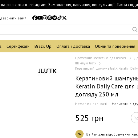
ша спільнота в Instagram. Замовлення, навчання, консультації. Тисни сюди
дзвонити вам?
а
Сертифікати
Brazil Up
Оплата і доставка
Обмін та повернення
Професійна косметика для волосся
До
Шампуні Justk
Кератиновий шампунь JustK Keratin Dail
Кератиновий шампунь
Keratin Daily Care дл
догляду 250 мл
Немає в наявності
Написати відг
525 грн
%
Ввійти
для відображення нак