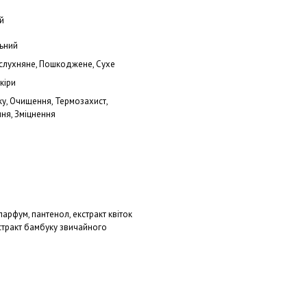
й
льний
еслухняне, Пошкоджене, Сухе
кіри
у, Очищення, Термозахист,
ня, Зміцнення
 парфум, пантенол, екстракт квіток
кстракт бамбуку звичайного