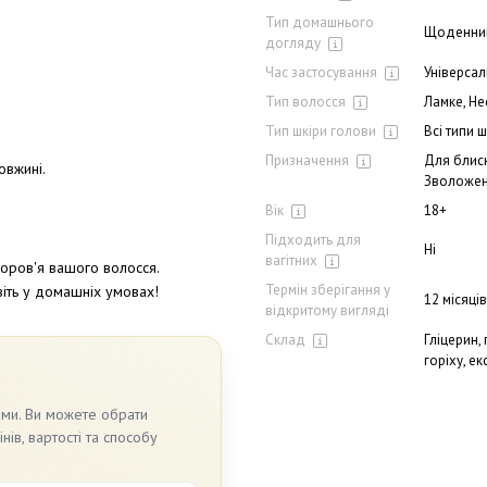
Тип домашнього
Щоденни
догляду
Час застосування
Універса
Тип волосся
Ламке, Н
Тип шкіри голови
Всі типи ш
Призначення
Для блиск
овжині
.
Зволожен
Вік
18+
Підходить для
Ні
вагітних
оров'я вашого волосся.
Термін зберігання у
іть у домашніх умовах!
12 місяців
відкритому вигляді
Склад
Гліцерин,
горіху, е
ами. Ви можете обрати
ів, вартості та способу