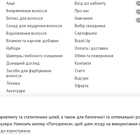
Акції
Вхід до кабінету
Випрямлення волосся
Про нас
Ботокс для волосся
Навчання
Склад для окудріння волосся
Вибір складника
Відновлення волосся
Сертифікати
Вітаміни та харчові добавки
Brazil Up
Набори
Оплата і доставка
Шампунь глибокого очищення
Обмін та повернення
Домашній догляд
Контакти
Засоби для фарбування
Статті
волосся
Відгуки
Техніка
Оферта
Аксесуари
Бренди
Ми в соцмережах
Догляд за обличчям
кетингу та статистичних цілей, а також для безпечної та оптимальної ро
зера. Натисніть кнопку «Погодитися», щоб дати згоду на використання ф
ода користувача
.