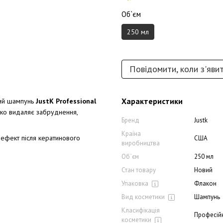
Об`єм
250 мл
Повідомити, коли з'яви
Характеристики
вий шампунь
JustK Professional
гко видаляє забруднення,
Бренд
Justk
Країна
ефект після кератинового
США
виробництва
Об`єм
250 мл
Стан товару
Новий
Упаковка
Флакон
Вид косметики
Шампунь
Класифікація
Професій
косметики