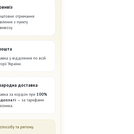
овивіз
оштовне отримання
влення з пункту
вивозу.
пошта
авка у відділення по всій
орії України.
народна доставка
авка за кордон при
100%
едоплаті
— за тарифами
візника.
способу та регіону.